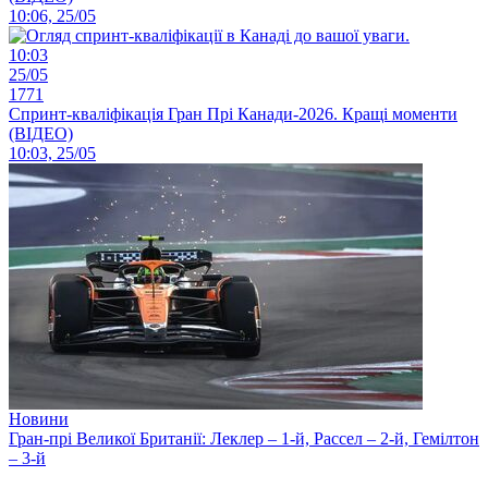
10:06, 25/05
10:03
25/05
1771
Спринт-кваліфікація Гран Прі Канади-2026. Кращі моменти
(ВІДЕО)
10:03, 25/05
Новини
Гран-прі Великої Британії: Леклер – 1-й, Рассел – 2-й, Гемілтон
– 3-й