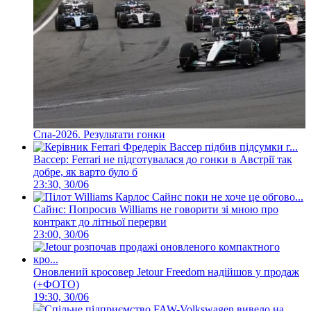
Спа-2026. Результати гонки
Вассер: Ferrari не підготувалася до гонки в Австрії так
добре, як варто було б
23:30, 30/06
Сайнс: Попросив Williams не говорити зі мною про
контракт до літньої перерви
23:00, 30/06
Оновлений кросовер Jetour Freedom надійшов у продаж
(+ФОТО)
19:30, 30/06