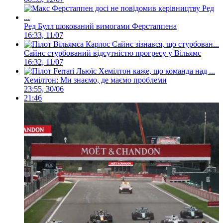
Ред Булл шокований вимогами Ферстаппена
16:33, 11/07
Сайнс стурбований відсутністю прогресу у Вільямс
16:32, 11/07
Хемілтон: Ми знаємо, де маємо проблеми
23:55, 30/06
21:46