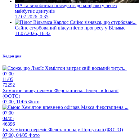
FIA та виробники прямують до конфлікту через
майбутнє двигунів
12.07.2026, 0:35
Сайнс стурбований відсутністю прогресу у Вільямс
11.07.2026, 16:32
Кадри дня
07:00
11/05
72292
Хемілтон знову переміг Ферстаппена. Тепер і в Іспанії
(ФОТО)
07:00, 11/05
Фото
07:00
04/05
46396
Як Хемілтон переміг Ферстаппена у Португалії (ФОТО)
07:00, 04/05
Фото