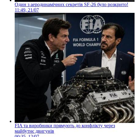
Один з аеродинамічних секретів SF-26 було розкрито!
11:49, 21/07
FIA та виробники прямують до конфлікту через
майбутнє двигунів
00:35, 12/07