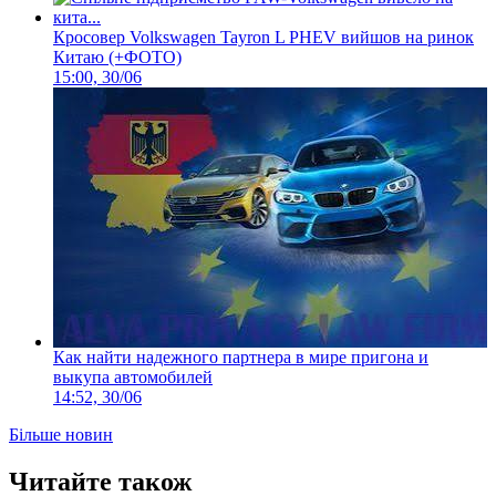
Кросовер Volkswagen Tayron L PHEV вийшов на ринок
Китаю (+ФОТО)
15:00, 30/06
Как найти надежного партнера в мире пригона и
выкупа автомобилей
14:52, 30/06
Більше новин
Читайте також