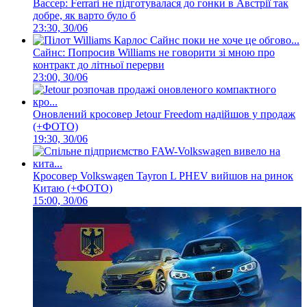
Вассер: Ferrari не підготувалася до гонки в Австрії так
добре, як варто було б
23:30, 30/06
Сайнс: Попросив Williams не говорити зі мною про
контракт до літньої перерви
23:00, 30/06
Оновлений кросовер Jetour Freedom надійшов у продаж
(+ФОТО)
19:30, 30/06
Кросовер Volkswagen Tayron L PHEV вийшов на ринок
Китаю (+ФОТО)
15:00, 30/06