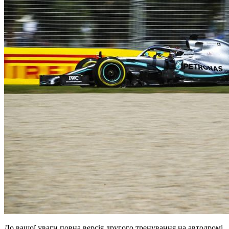
До вашої уваги повна версія другого тренування на автодромі