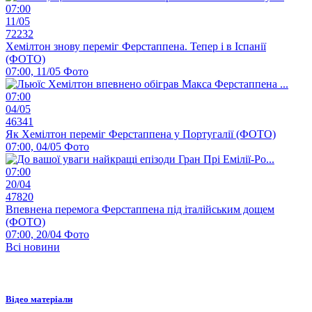
07:00
11/05
72232
Хемілтон знову переміг Ферстаппена. Тепер і в Іспанії
(ФОТО)
07:00, 11/05
Фото
07:00
04/05
46341
Як Хемілтон переміг Ферстаппена у Португалії (ФОТО)
07:00, 04/05
Фото
07:00
20/04
47820
Впевнена перемога Ферстаппена під італійським дощем
(ФОТО)
07:00, 20/04
Фото
Всі новини
Відео матеріали