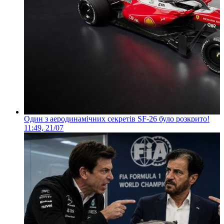
Один з аеродинамічних секретів SF-26 було розкрито!
11:49, 21/07