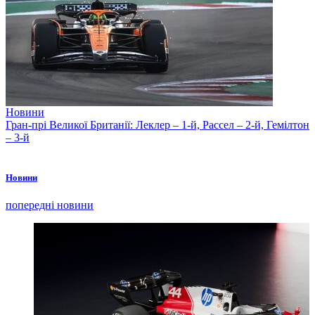
Новини
Гран-прі Великої Британії: Леклер – 1-й, Рассел – 2-й, Гемілтон
– 3-й
Новини
попередні новини