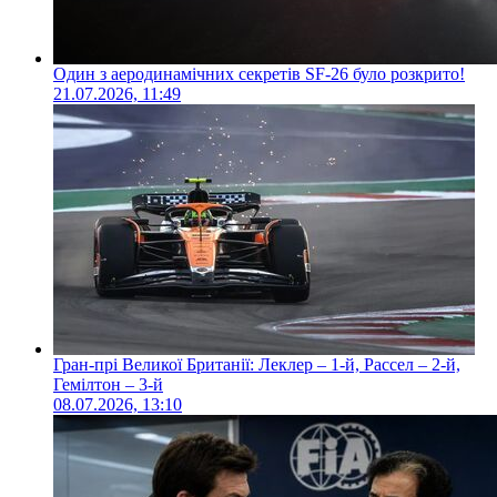
Один з аеродинамічних секретів SF-26 було розкрито!
21.07.2026, 11:49
Гран-прі Великої Британії: Леклер – 1-й, Рассел – 2-й,
Гемілтон – 3-й
08.07.2026, 13:10