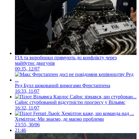
FIA та виробники прямують до конфлікту через
майбутнє двигунів
00:35, 12/07
Ред Булл шокований вимогами Ферстаппена
16:33, 11/07
Сайнс стурбований відсутністю прогресу у Вільямс
16:32, 11/07
Хемілтон: Ми знаємо, де маємо проблеми
23:55, 30/06
21:46