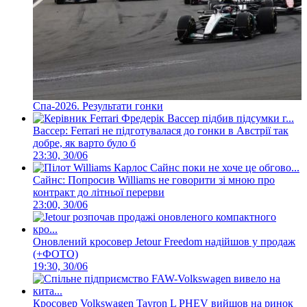
Спа-2026. Результати гонки
Вассер: Ferrari не підготувалася до гонки в Австрії так
добре, як варто було б
23:30, 30/06
Сайнс: Попросив Williams не говорити зі мною про
контракт до літньої перерви
23:00, 30/06
Оновлений кросовер Jetour Freedom надійшов у продаж
(+ФОТО)
19:30, 30/06
Кросовер Volkswagen Tayron L PHEV вийшов на ринок