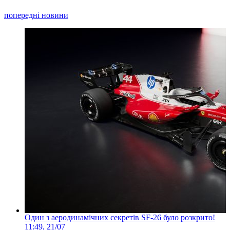
попередні новини
Один з аеродинамічних секретів SF-26 було розкрито!
11:49, 21/07