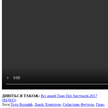
ДИВІТЬСЯ ТАКОЖ:
Всі аварії Гран Прі Австралії-2017
(ВІДЕО)
Теги:
Тото Вольфф
,
Льюїс Хемілтон
,
Себастьян Феттель
,
Гран-