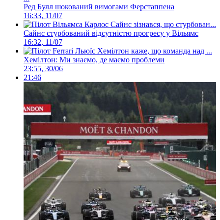
Ред Булл шокований вимогами Ферстаппена
16:33, 11/07
Сайнс стурбований відсутністю прогресу у Вільямс
16:32, 11/07
Хемілтон: Ми знаємо, де маємо проблеми
23:55, 30/06
21:46