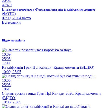
20/04
47870
Впевнена перемога Ферстаппена під італійським дощем
(ФОТО)
07:00, 20/04
Фото
Всі новини
Відео матеріали
10:09
25/05
1799
Кваліфікація Гран Прі Канади. Кращі моменти (ВІДЕО)
10:09, 25/05
10:06
25/05
1861
Спринтерська гонка Гран Прі Канади-2026. Кращі моменти
(ВІДЕО)
10:06, 25/05