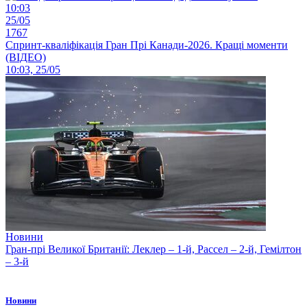
10:03
25/05
1767
Спринт-кваліфікація Гран Прі Канади-2026. Кращі моменти
(ВІДЕО)
10:03, 25/05
Новини
Гран-прі Великої Британії: Леклер – 1-й, Рассел – 2-й, Гемілтон
– 3-й
Новини