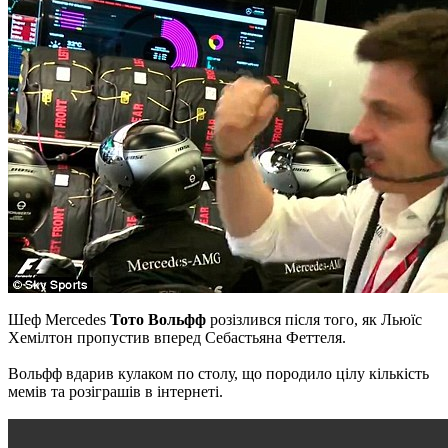
Шеф Mercedes
Тото Вольфф
розізлився після того, як Льюїс
Хемілтон пропустив вперед Себастьяна Феттеля.
Вольфф вдарив кулаком по столу, що породило цілу кількість
мемів та розіграшів в інтернеті.