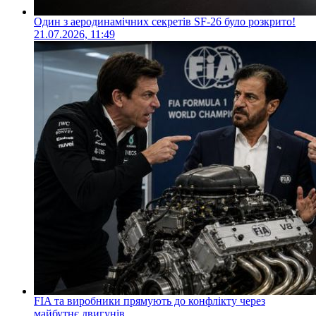
Один з аеродинамічних секретів SF-26 було розкрито!
21.07.2026, 11:49
FIA та виробники прямують до конфлікту через
майбутнє двигунів