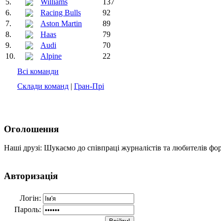
5.
Williams
137
6.
Racing Bulls
92
7.
Aston Martin
89
8.
Haas
79
9.
Audi
70
10.
Alpine
22
Всі команди
Склади команд
|
Гран-Прі
Оголошення
Наші друзі: Шукаємо до співпраці журналістів та любителів фо
Авторизація
Логін:
Пароль: