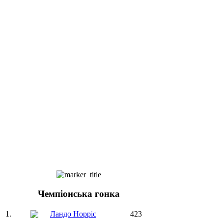
Чемпіонська гонка
1.
Ландо Норріс
423