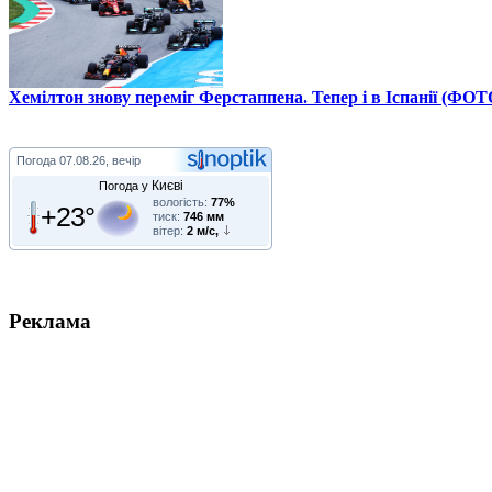
Хемілтон знову переміг Ферстаппена. Тепер і в Іспанії (ФОТ
Погода
07.08.26, вечір
Києві
Погода у
вологість:
77%
+23°
тиск:
746 мм
вітер:
2 м/с,
Реклама