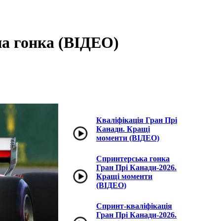
на гонка (ВІДЕО)
Кваліфікація Гран Прі
Канади. Кращі
моменти (ВІДЕО)
Спринтерська гонка
Гран Прі Канади-2026.
Кращі моменти
(ВІДЕО)
Спринт-кваліфікація
Гран Прі Канади-2026.