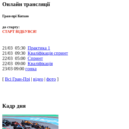
Онлайн трансляції
Гран-прі Китаю
до старту:
СТАРТ ВІДБУВСЯ!
21/03 05:30
Практика 1
21/03 09:30
Кваліфікація спринт
22/03 05:00
Спринт
22/03 09:00
Кваліфікація
23/03 09:00
гонка
[
Всі Гран-Прі
|
відео
|
фото
]
Кадр дня