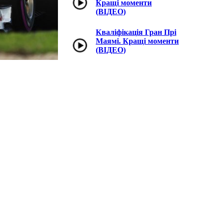
Кращі моменти
(ВІДЕО)
Кваліфікація Гран Прі
Маямі. Кращі моменти
(ВІДЕО)