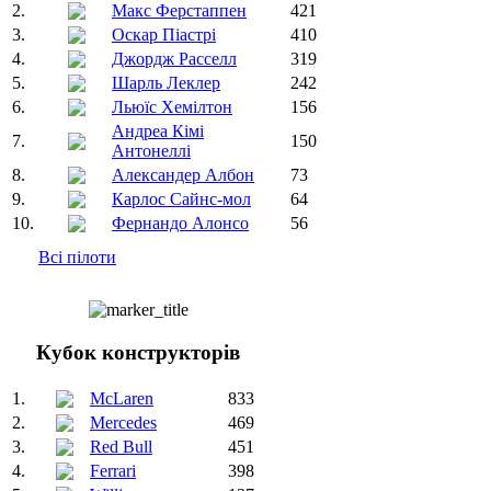
2.
Макс Ферстаппен
421
3.
Оскар Піастрі
410
4.
Джордж Расселл
319
5.
Шарль Леклер
242
6.
Льюїс Хемілтон
156
Андреа Кімі
7.
150
Антонеллі
8.
Александер Албон
73
9.
Карлос Сайнс-мол
64
10.
Фернандо Алонсо
56
Всі пілоти
Кубок конструкторів
1.
McLaren
833
2.
Mercedes
469
3.
Red Bull
451
4.
Ferrari
398