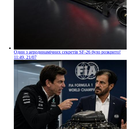
Один з аеродинамічних секретів SF-26 було розкрито!
11:49, 21/07