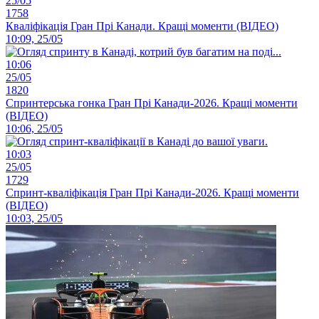
25/05
1758
Кваліфікація Гран Прі Канади. Кращі моменти (ВІДЕО)
10:09, 25/05
10:06
25/05
1820
Спринтерська гонка Гран Прі Канади-2026. Кращі моменти
(ВІДЕО)
10:06, 25/05
10:03
25/05
1729
Спринт-кваліфікація Гран Прі Канади-2026. Кращі моменти
(ВІДЕО)
10:03, 25/05