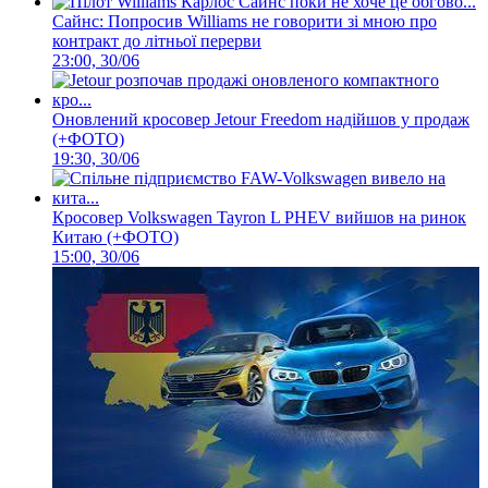
Сайнс: Попросив Williams не говорити зі мною про
контракт до літньої перерви
23:00, 30/06
Оновлений кросовер Jetour Freedom надійшов у продаж
(+ФОТО)
19:30, 30/06
Кросовер Volkswagen Tayron L PHEV вийшов на ринок
Китаю (+ФОТО)
15:00, 30/06