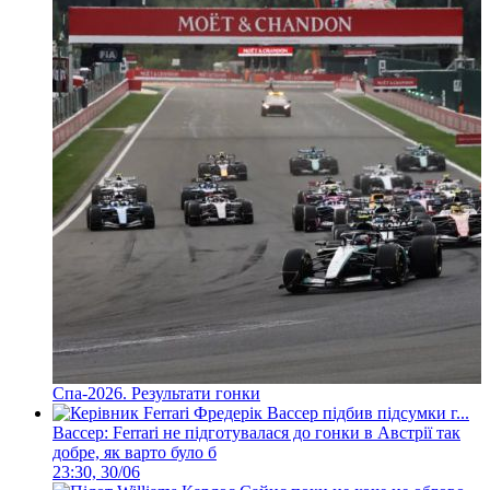
Спа-2026. Результати гонки
Вассер: Ferrari не підготувалася до гонки в Австрії так
добре, як варто було б
23:30, 30/06