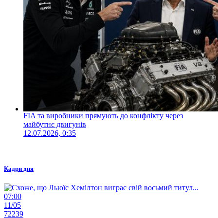
FIA та виробники прямують до конфлікту через
майбутнє двигунів
12.07.2026, 0:35
Кадри дня
07:00
11/05
72239