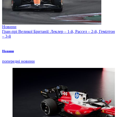
Новини
Гран-прі Великої Британії: Леклер – 1-й, Рассел – 2-й, Гемілтон
– 3-й
Новини
попередні новини