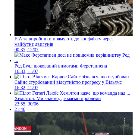
FIA та виробники прямують до конфлікту через
майбутнє двигунів
00:35, 12/07
Ред Булл шокований вимогами Ферстаппена
16:33, 11/07
Сайнс стурбований відсутністю прогресу у Вільямс
16:32, 11/07
Хемілтон: Ми знаємо, де маємо проблеми
23:55, 30/06
21:46