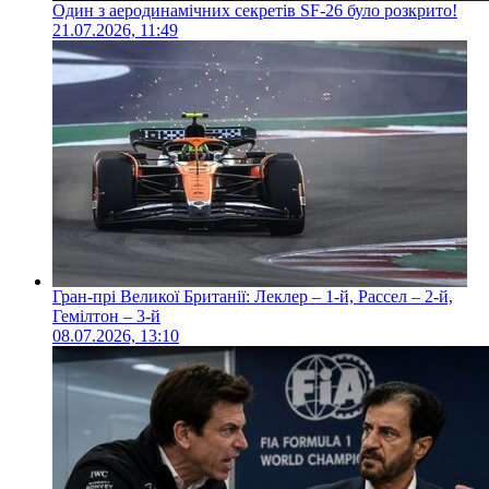
Один з аеродинамічних секретів SF-26 було розкрито!
21.07.2026, 11:49
Гран-прі Великої Британії: Леклер – 1-й, Рассел – 2-й,
Гемілтон – 3-й
08.07.2026, 13:10