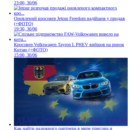
23:00, 30/06
Оновлений кросовер Jetour Freedom надійшов у продаж
(+ФОТО)
19:30, 30/06
Кросовер Volkswagen Tayron L PHEV вийшов на ринок
Китаю (+ФОТО)
15:00, 30/06
Как найти надежного партнера в мире пригона и