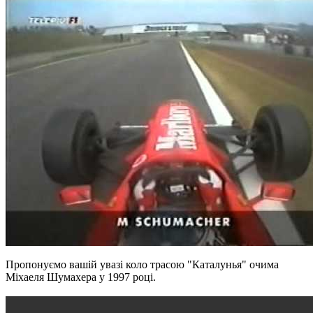
Пропонуємо вашій увазі коло трасою "Каталунья" очима
Міхаеля Шумахера у 1997 році.