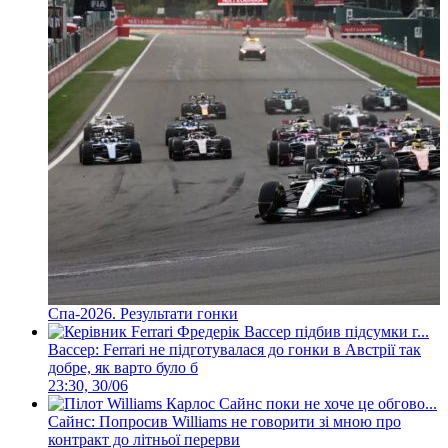
Спа-2026. Результати гонки
Вассер: Ferrari не підготувалася до гонки в Австрії так
добре, як варто було б
23:30, 30/06
Сайнс: Попросив Williams не говорити зі мною про
контракт до літньої перерви