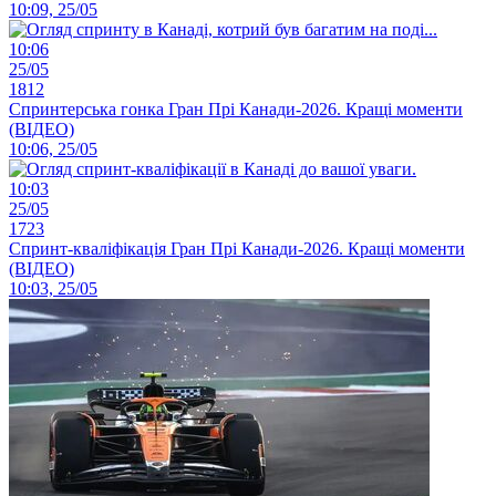
10:09, 25/05
10:06
25/05
1812
Спринтерська гонка Гран Прі Канади-2026. Кращі моменти
(ВІДЕО)
10:06, 25/05
10:03
25/05
1723
Спринт-кваліфікація Гран Прі Канади-2026. Кращі моменти
(ВІДЕО)
10:03, 25/05