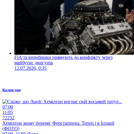
FIA та виробники прямують до конфлікту через
майбутнє двигунів
12.07.2026, 0:35
Кадри дня
07:00
11/05
72232
Хемілтон знову переміг Ферстаппена. Тепер і в Іспанії
(ФОТО)
07:00, 11/05
Фото