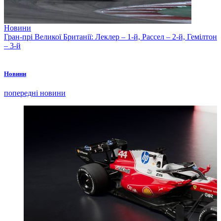
Новини
Гран-прі Великої Британії: Леклер – 1-й, Рассел – 2-й, Гемілтон
– 3-й
Новини
попередні новини