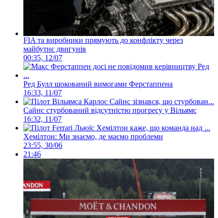
FIA та виробники прямують до конфлікту через
майбутнє двигунів
00:35, 12/07
Ред Булл шокований вимогами Ферстаппена
16:33, 11/07
Сайнс стурбований відсутністю прогресу у Вільямс
16:32, 11/07
Хемілтон: Ми знаємо, де маємо проблеми
23:55, 30/06
21:46