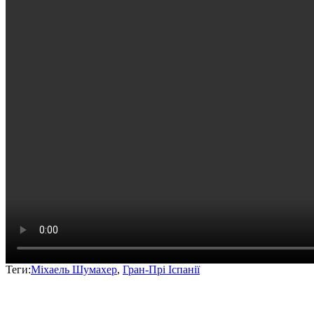
Теги:
Міхаель Шумахер
,
Гран-Прі Іспанії