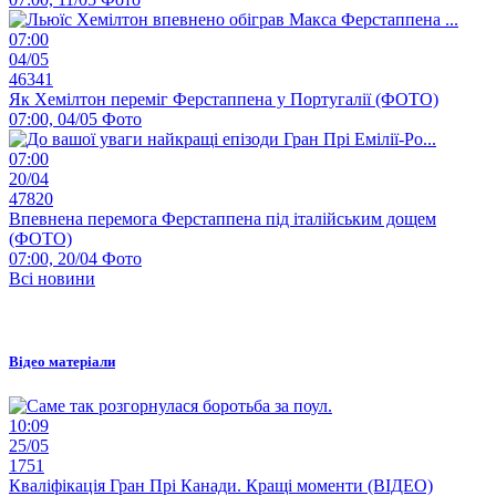
07:00
04/05
46341
Як Хемілтон переміг Ферстаппена у Португалії (ФОТО)
07:00, 04/05
Фото
07:00
20/04
47820
Впевнена перемога Ферстаппена під італійським дощем
(ФОТО)
07:00, 20/04
Фото
Всі новини
Відео матеріали
10:09
25/05
1751
Кваліфікація Гран Прі Канади. Кращі моменти (ВІДЕО)