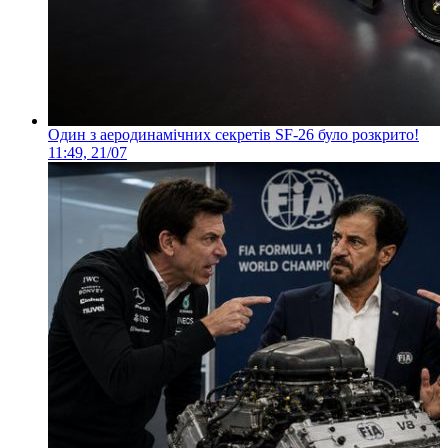
Один з аеродинамічних секретів SF-26 було розкрито!
11:49, 21/07