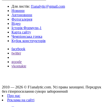
Для листів:
f1analytic@gmail.com
Новини
Автоновини
Фотогалерея
Відео
Історія Формули-1
Карта сайту
Чемпіонська гонка
Кубок конструкторів
facebook
twitter
google
vkontakte
2010 — 2026 ©
F1analytic.com.
Усi права захищенi. Передрук
без гіперпосилання суворо заборонений
Про нас
Реклама на сайті