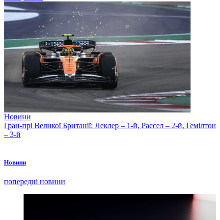
Новини
Гран-прі Великої Британії: Леклер – 1-й, Рассел – 2-й, Гемілтон
– 3-й
Новини
попередні новини