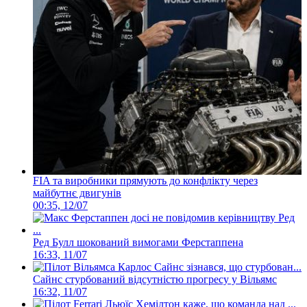
FIA та виробники прямують до конфлікту через
майбутнє двигунів
00:35, 12/07
Ред Булл шокований вимогами Ферстаппена
16:33, 11/07
Сайнс стурбований відсутністю прогресу у Вільямс
16:32, 11/07