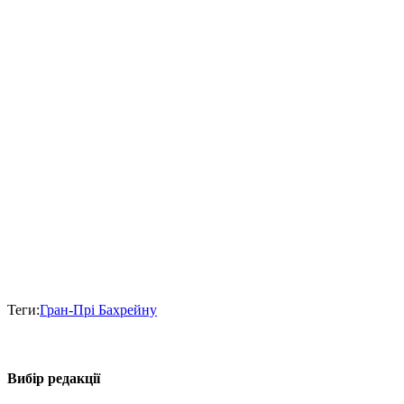
Теги:
Гран-Прі Бахрейну
Вибір редакції