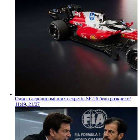
Один з аеродинамічних секретів SF-26 було розкрито!
11:49, 21/07