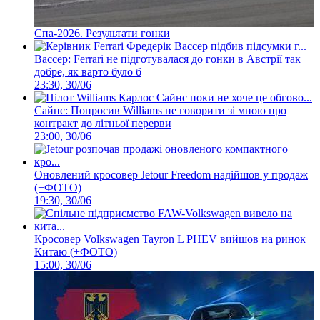
Спа-2026. Результати гонки
Вассер: Ferrari не підготувалася до гонки в Австрії так
добре, як варто було б
23:30, 30/06
Сайнс: Попросив Williams не говорити зі мною про
контракт до літньої перерви
23:00, 30/06
Оновлений кросовер Jetour Freedom надійшов у продаж
(+ФОТО)
19:30, 30/06
Кросовер Volkswagen Tayron L PHEV вийшов на ринок
Китаю (+ФОТО)
15:00, 30/06