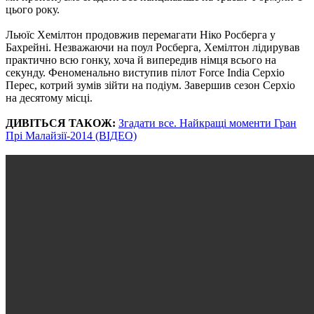
цього року.
Льюїс Хемілтон продовжив перемагати Ніко Росберга у
Бахрейні. Незважаючи на поул Росберга, Хемілтон лідирував
практично всю гонку, хоча й випередив німця всього на
секунду. Феноменально виступив пілот Force India Серхіо
Перес, котрий зумів зійти на подіум. Завершив сезон Серхіо
на десятому місці.
ДИВІТЬСЯ ТАКОЖ:
Згадати все. Найкращі моменти Гран
Прі Малайзії-2014 (ВІДЕО)