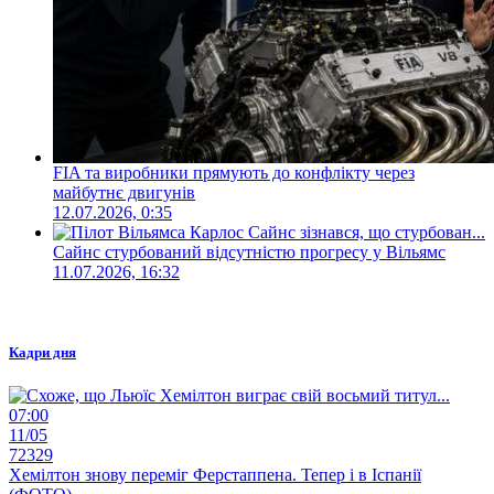
FIA та виробники прямують до конфлікту через
майбутнє двигунів
12.07.2026, 0:35
Сайнс стурбований відсутністю прогресу у Вільямс
11.07.2026, 16:32
Кадри дня
07:00
11/05
72329
Хемілтон знову переміг Ферстаппена. Тепер і в Іспанії