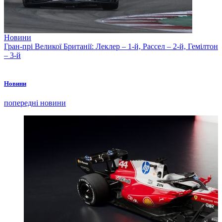
Новини
Гран-прі Великої Британії: Леклер – 1-й, Рассел – 2-й, Гемілтон
– 3-й
Новини
попередні новини