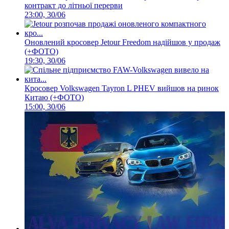
контракт до літньої перерви
23:00, 30/06
Оновлений кросовер Jetour Freedom надійшов у продаж
(+ФОТО)
19:30, 30/06
Кросовер Volkswagen Tayron L PHEV вийшов на ринок
Китаю (+ФОТО)
15:00, 30/06