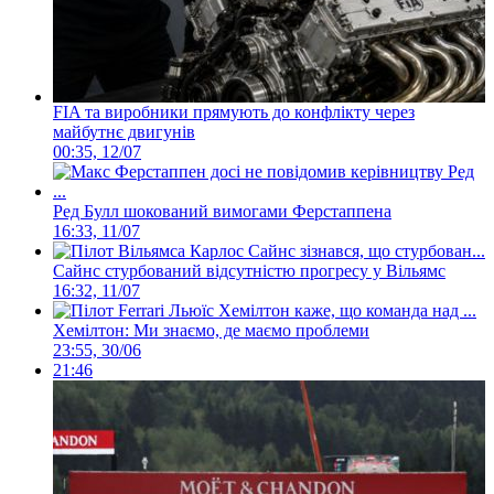
FIA та виробники прямують до конфлікту через
майбутнє двигунів
00:35, 12/07
Ред Булл шокований вимогами Ферстаппена
16:33, 11/07
Сайнс стурбований відсутністю прогресу у Вільямс
16:32, 11/07
Хемілтон: Ми знаємо, де маємо проблеми
23:55, 30/06
21:46