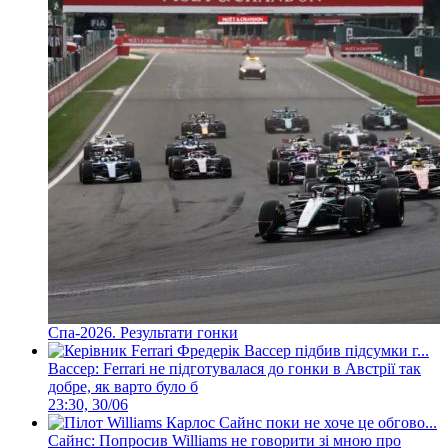
Спа-2026. Результати гонки
Вассер: Ferrari не підготувалася до гонки в Австрії так
добре, як варто було б
23:30, 30/06
Сайнс: Попросив Williams не говорити зі мною про