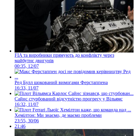
FIA та виробники прямують до конфлікту через
майбутнє двигунів
00:35, 12/07
Ред Булл шокований вимогами Ферстаппена
16:33, 11/07
Сайнс стурбований відсутністю прогресу у Вільямс
16:32, 11/07
Хемілтон: Ми знаємо, де маємо проблеми
23:55, 30/06
21:46