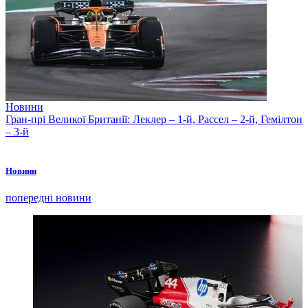
Новини
Гран-прі Великої Британії: Леклер – 1-й, Рассел – 2-й, Гемілтон
– 3-й
Новини
попередні новини