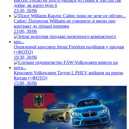
Вассер: Ferrari не підготувалася до гонки в Австрії так
добре, як варто було б
23:30, 30/06
Сайнс: Попросив Williams не говорити зі мною про
контракт до літньої перерви
23:00, 30/06
Оновлений кросовер Jetour Freedom надійшов у продаж
(+ФОТО)
19:30, 30/06
Кросовер Volkswagen Tayron L PHEV вийшов на ринок
Китаю (+ФОТО)
15:00, 30/06