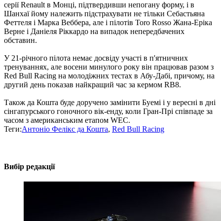
серії Renault в Монці, підтвердивши непогану форму, і в
Шанхаї йому належить підстрахувати не тільки Себастьяна
Феттеля і Марка Веббера, але і пілотів Toro Rosso Жана-Еріка
Верне і Даніеля Ріккардо на випадок непередбачених
обставин.
У 21-річного пілота немає досвіду участі в п'ятничних
тренуваннях, але восени минулого року він працював разом з
Red Bull Racing на молодіжних тестах в Абу-Дабі, причому, на
другий день показав найкращий час за кермом RB8.
Також да Кошта буде доручено замінити Буемі і у вересні в дні
сінгапурського гоночного вік-енду, коли Гран-Прі співпаде за
часом з американським етапом WEC.
Теги:
Антоніо Фелікс да Кошта
,
Red Bull Racing
Вибір редакції