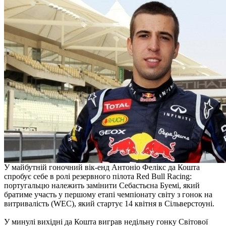
У майбутній гоночний вік-енд Антоніо Фелікс да Кошта
спробує себе в ролі резервного пілота Red Bull Racing:
португальцю належить замінити Себастьєна Буемі, який
братиме участь у першому етапі чемпіонату світу з гонок на
витривалість (WEC), який стартує 14 квітня в Сільверстоуні.
У минулі вихідні да Кошта виграв недільну гонку Світової