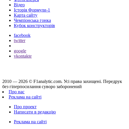
Відео
Історія Формули-1
Карта сайту
Чемпіонська гонка
Кубок конструкторів
facebook
twitter
google
vkontakte
2010 — 2026 ©
F1analytic.com.
Усi права захищенi. Передрук
без гіперпосилання суворо заборонений
Про нас
Реклама на сайті
Про проект
Написати в редакцію
Реклама на сайті