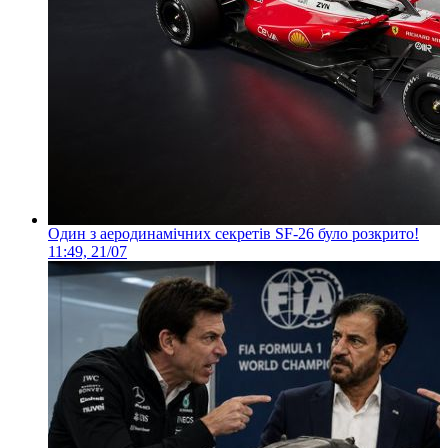
Один з аеродинамічних секретів SF-26 було розкрито!
11:49, 21/07