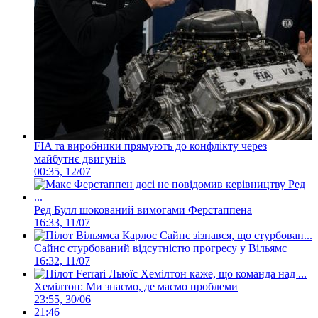
FIA та виробники прямують до конфлікту через
майбутнє двигунів
00:35, 12/07
Ред Булл шокований вимогами Ферстаппена
16:33, 11/07
Сайнс стурбований відсутністю прогресу у Вільямс
16:32, 11/07
Хемілтон: Ми знаємо, де маємо проблеми
23:55, 30/06
21:46