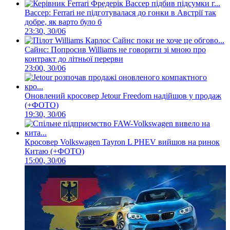
Вассер: Ferrari не підготувалася до гонки в Австрії так
добре, як варто було б
23:30, 30/06
Сайнс: Попросив Williams не говорити зі мною про
контракт до літньої перерви
23:00, 30/06
Оновлений кросовер Jetour Freedom надійшов у продаж
(+ФОТО)
19:30, 30/06
Кросовер Volkswagen Tayron L PHEV вийшов на ринок
Китаю (+ФОТО)
15:00, 30/06