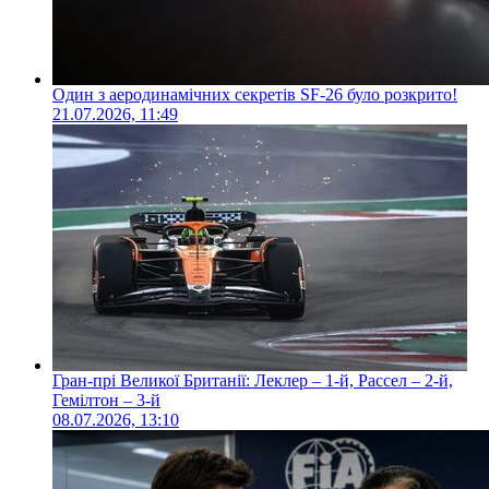
Один з аеродинамічних секретів SF-26 було розкрито!
21.07.2026, 11:49
Гран-прі Великої Британії: Леклер – 1-й, Рассел – 2-й,
Гемілтон – 3-й
08.07.2026, 13:10