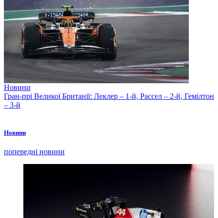
Новини
Гран-прі Великої Британії: Леклер – 1-й, Рассел – 2-й, Гемілтон
– 3-й
Новини
попередні новини