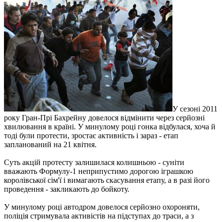
У сезоні 2011
року Гран-Прі Бахрейну довелося відмінити через серйозні
хвилювання в країні. У минулому році гонка відбулася, хоча й
тоді були протести, зростає активність і зараз - етап
запланований на 21 квітня.
Суть акцій протесту залишилася колишньою - суніти
вважають Формулу-1 неприпустимо дорогою іграшкою
королівської сім'ї і вимагають скасування етапу, а в разі його
проведення - закликають до бойкоту.
У минулому році автодром довелося серйозно охороняти,
поліція стримувала активістів на підступах до траси, а з