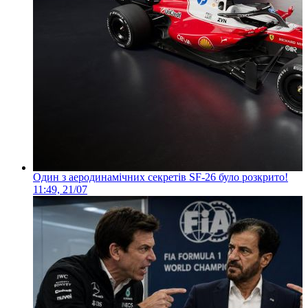
Один з аеродинамічних секретів SF-26 було розкрито!
11:49, 21/07