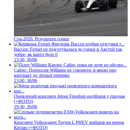
Спа-2026. Результати гонки
Вассер: Ferrari не підготувалася до гонки в Австрії так
добре, як варто було б
23:30, 30/06
Сайнс: Попросив Williams не говорити зі мною про
контракт до літньої перерви
23:00, 30/06
Оновлений кросовер Jetour Freedom надійшов у продаж
(+ФОТО)
19:30, 30/06
Кросовер Volkswagen Tayron L PHEV вийшов на ринок
Китаю (+ФОТО)