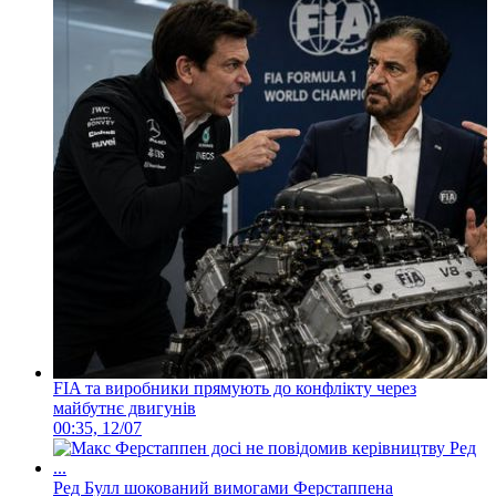
FIA та виробники прямують до конфлікту через
майбутнє двигунів
00:35, 12/07
Ред Булл шокований вимогами Ферстаппена