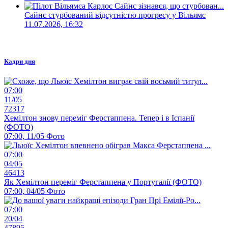
Сайнс стурбований відсутністю прогресу у Вільямс
11.07.2026, 16:32
Кадри дня
07:00
11/05
72317
Хемілтон знову переміг Ферстаппена. Тепер і в Іспанії
(ФОТО)
07:00, 11/05
Фото
07:00
04/05
46413
Як Хемілтон переміг Ферстаппена у Португалії (ФОТО)
07:00, 04/05
Фото
07:00
20/04
47895