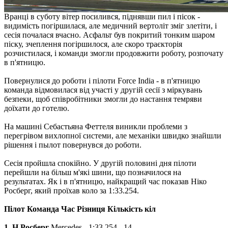
Вранці в суботу вітер посилився, піднявши пил і пісок -
видимість погіршилася, але медичний вертоліт зміг злетіти, і
сесія почалася вчасно. Асфальт був покритий тонким шаром
піску, зчеплення погіршилося, але скоро траєкторія
розчистилася, і команди змогли продовжити роботу, розпочату
в п'ятницю.
Повернулися до роботи і пілоти Force India - в п'ятницю
команда відмовилася від участі у другій сесії з міркувань
безпеки, щоб співробітники змогли до настання темряви
доїхати до готелю.
На машині Себастьяна Феттеля виникли проблеми з
перегрівом вихлопної системи, але механіки швидко знайшли
рішення і пылот повернувся до роботи.
Сесія пройшла спокійно. У другій половині дня пілоти
перейшли на більш м'які шини, що позначилося на
результатах. Як і в п'ятницю, найкращий час показав Ніко
Росберг, який проїхав коло за 1:33.254.
Пілот Команда Час Різниця Кількість кіл
1. Н.Росберг
Mercedes - 1:33.254 - 14