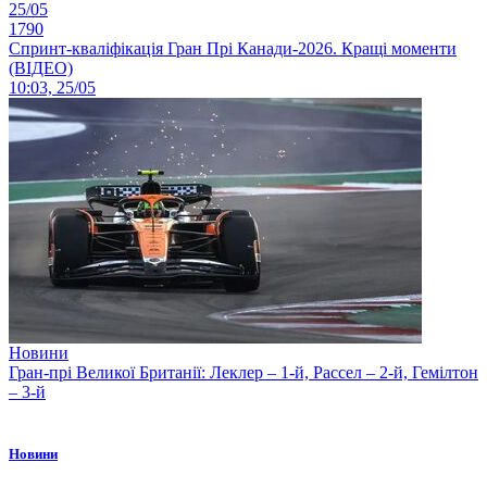
25/05
1790
Спринт-кваліфікація Гран Прі Канади-2026. Кращі моменти
(ВІДЕО)
10:03, 25/05
Новини
Гран-прі Великої Британії: Леклер – 1-й, Рассел – 2-й, Гемілтон
– 3-й
Новини