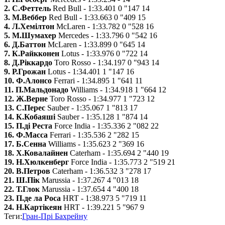
2. С.Феттель
Red Bull - 1:33.401 0 "147 14
3. М.Веббер
Red Bull - 1:33.663 0 "409 15
4. Л.Хемілтон
McLaren - 1:33.782 0 "528 16
5. М.Шумахер
Mercedes - 1:33.796 0 "542 16
6. Д.Баттон
McLaren - 1:33.899 0 "645 14
7. К.Райкконен
Lotus - 1:33.976 0 "722 14
8. Д.Ріккардо
Toro Rosso - 1:34.197 0 "943 14
9. Р.Грожан
Lotus - 1:34.401 1 "147 16
10. Ф.Алонсо
Ferrari - 1:34.895 1 "641 11
11. П.Мальдонадо
Williams - 1:34.918 1 "664 12
12. Ж.Верне
Toro Rosso - 1:34.977 1 "723 12
13. С.Перес
Sauber - 1:35.067 1 "813 17
14. К.Кобаяші
Sauber - 1:35.128 1 "874 14
15. П.ді Реста
Force India - 1:35.336 2 "082 22
16. Ф.Масса
Ferrari - 1:35.536 2 "282 15
17. Б.Сенна
Williams - 1:35.623 2 "369 16
18. Х.Ковалайнен
Caterham - 1:35.694 2 "440 19
19. Н.Хюлкенберг
Force India - 1:35.773 2 "519 21
20. В.Петров
Caterham - 1:36.532 3 "278 17
21. Ш.Пік
Marussia - 1:37.267 4 "013 18
22. Т.Глок
Marussia - 1:37.654 4 "400 18
23. П.де ла Роса
HRT - 1:38.973 5 "719 11
24. Н.Картікеян
HRT - 1:39.221 5 "967 9
Теги:
Гран-Прі Бахрейну