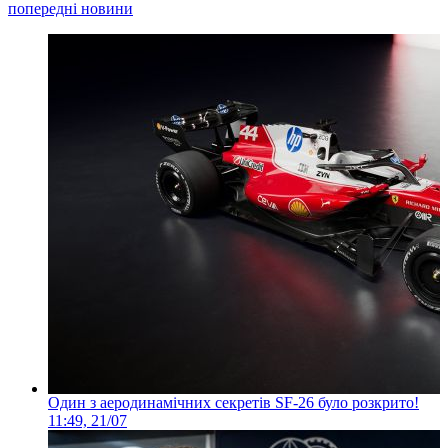
попередні новини
Один з аеродинамічних секретів SF-26 було розкрито!
11:49, 21/07