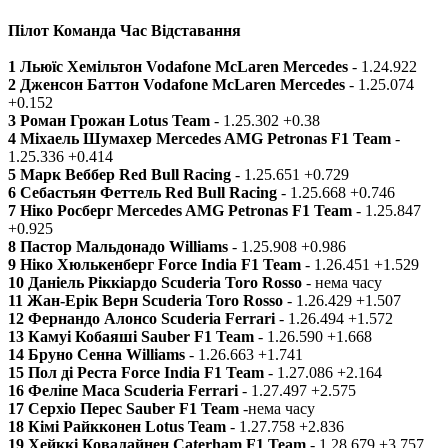
Пілот Команда Час Відставання
1 Льюїс Хемільтон Vodafone McLaren Mercedes
- 1.24.922
2 Дженсон Баттон Vodafone McLaren Mercedes
- 1.25.074
+0.152
3 Роман Грожан Lotus Team
- 1.25.302 +0.38
4 Міхаель Шумахер Mercedes AMG Petronas F1 Team
-
1.25.336 +0.414
5 Марк Веббер Red Bull Racing
- 1.25.651 +0.729
6 Себастьян Феттель Red Bull Racing
- 1.25.668 +0.746
7 Ніко Росберг Mercedes AMG Petronas F1 Team
- 1.25.847
+0.925
8 Пастор Мальдонадо Williams
- 1.25.908 +0.986
9 Ніко Хюлькенберг Force India F1 Team
- 1.26.451 +1.529
10 Даніель Ріккіардо Scuderia Toro Rosso
- нема часу
11 Жан-Ерік Верн Scuderia Toro Rosso
- 1.26.429 +1.507
12 Фернандо Алонсо Scuderia Ferrari
- 1.26.494 +1.572
13 Камуі Кобаяші Sauber F1 Team
- 1.26.590 +1.668
14 Бруно Сенна Williams
- 1.26.663 +1.741
15 Пол ді Реста Force India F1 Team
- 1.27.086 +2.164
16 Феліпе Маса Scuderia Ferrari
- 1.27.497 +2.575
17 Серхіо Перес Sauber F1 Team
-нема часу
18 Кімі Райкконен Lotus Team
- 1.27.758 +2.836
19 Хейккі Ковалайнен Caterham F1 Team
- 1.28.679 +3.757