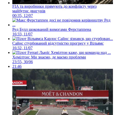
FIA та виробники прямують до конфлікту через
майбутнє двигунів
00:35, 12/07
Ред Булл шокований вимогами Ферстаппена
16:33, 11/07
Сайнс стурбований відсутністю прогресу у Вільямс
16:32, 11/07
Хемілтон: Ми знаємо, де маємо проблеми
23:55, 30/06
21:46