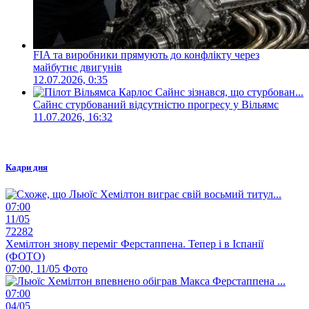
FIA та виробники прямують до конфлікту через
майбутнє двигунів
12.07.2026, 0:35
Сайнс стурбований відсутністю прогресу у Вільямс
11.07.2026, 16:32
Кадри дня
07:00
11/05
72282
Хемілтон знову переміг Ферстаппена. Тепер і в Іспанії
(ФОТО)
07:00, 11/05
Фото
07:00
04/05