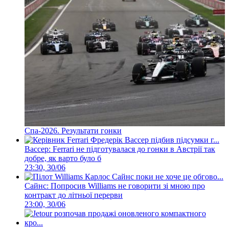
Спа-2026. Результати гонки
Вассер: Ferrari не підготувалася до гонки в Австрії так
добре, як варто було б
23:30, 30/06
Сайнс: Попросив Williams не говорити зі мною про
контракт до літньої перерви
23:00, 30/06