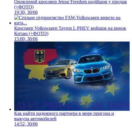
Оновлений кросовер Jetour Freedom надійшов у продаж
(+ФОТО)
19:30, 30/06
Кросовер Volkswagen Tayron L PHEV вийшов на ринок
Китаю (+ФОТО)
15:00, 30/06
Как найти надежного партнера в мире пригона и
выкупа автомобилей
14:52, 30/06