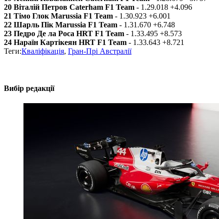
20 Віталій Петров Caterham F1 Team
- 1.29.018 +4.096
21 Тімо Глок Marussia F1 Team
- 1.30.923 +6.001
22 Шарль Пік Marussia F1 Team
- 1.31.670 +6.748
23 Педро Де ла Роса HRT F1 Team
- 1.33.495 +8.573
24 Нараїн Картікеян HRT F1 Team
- 1.33.643 +8.721
Теги:
Кваліфікація
,
Гран-Прі Австралії
Вибір редакції