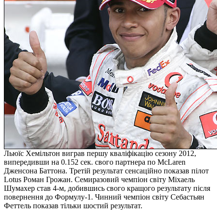
Льюїс Хемільтон виграв першу кваліфікацію сезону 2012,
випередивши на 0.152 сек. свого партнера по McLaren
Дженсона Баттона. Третій результат сенсаційно показав пілот
Lotus Роман Грожан. Семиразовий чемпіон світу Міхаель
Шумахер став 4-м, добившись свого кращого результату після
повернення до Формулу-1. Чинний чемпіон світу Себастьян
Феттель показав тільки шостий результат.