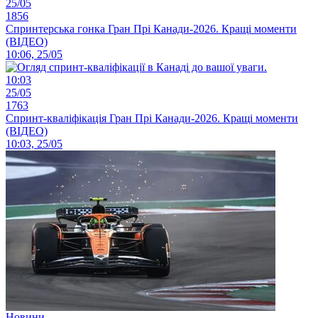
25/05
1856
Спринтерська гонка Гран Прі Канади-2026. Кращі моменти
(ВІДЕО)
10:06, 25/05
10:03
25/05
1763
Спринт-кваліфікація Гран Прі Канади-2026. Кращі моменти
(ВІДЕО)
10:03, 25/05
Новини