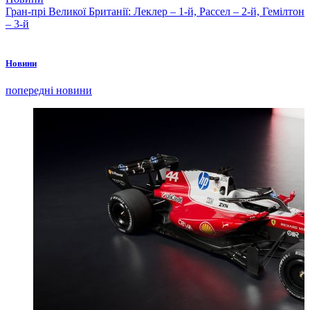
Гран-прі Великої Британії: Леклер – 1-й, Рассел – 2-й, Гемілтон
– 3-й
Новини
попередні новини