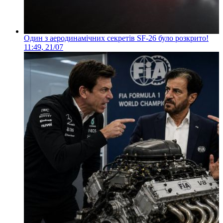
Один з аеродинамічних секретів SF-26 було розкрито!
11:49, 21/07