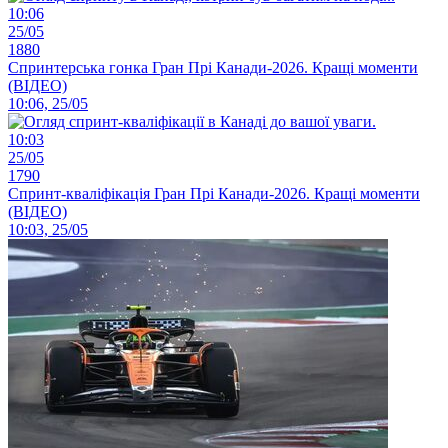
10:06
25/05
1880
Спринтерська гонка Гран Прі Канади-2026. Кращі моменти
(ВІДЕО)
10:06, 25/05
10:03
25/05
1790
Спринт-кваліфікація Гран Прі Канади-2026. Кращі моменти
(ВІДЕО)
10:03, 25/05