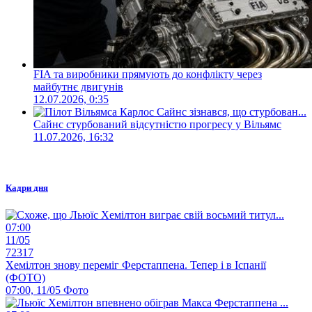
FIA та виробники прямують до конфлікту через
майбутнє двигунів
12.07.2026, 0:35
Сайнс стурбований відсутністю прогресу у Вільямс
11.07.2026, 16:32
Кадри дня
07:00
11/05
72317
Хемілтон знову переміг Ферстаппена. Тепер і в Іспанії
(ФОТО)
07:00, 11/05
Фото