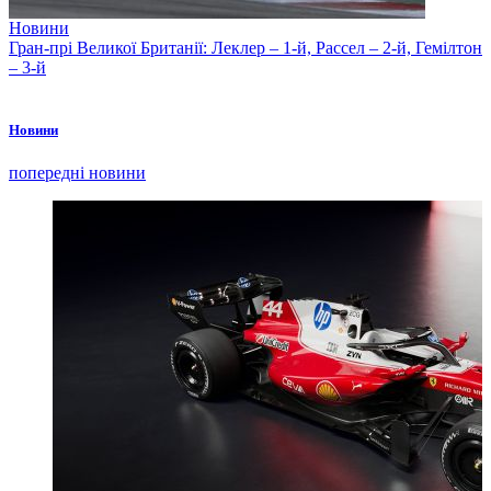
Новини
Гран-прі Великої Британії: Леклер – 1-й, Рассел – 2-й, Гемілтон
– 3-й
Новини
попередні новини