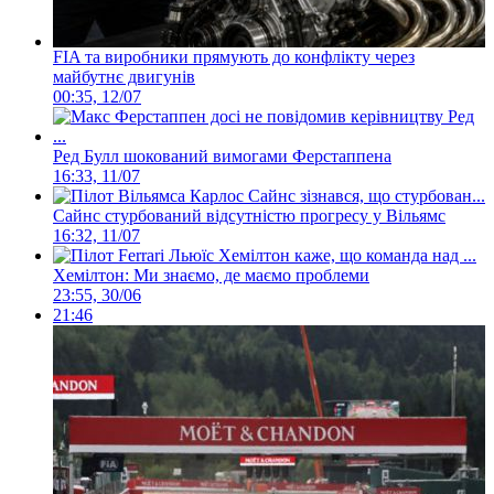
FIA та виробники прямують до конфлікту через
майбутнє двигунів
00:35, 12/07
Ред Булл шокований вимогами Ферстаппена
16:33, 11/07
Сайнс стурбований відсутністю прогресу у Вільямс
16:32, 11/07
Хемілтон: Ми знаємо, де маємо проблеми
23:55, 30/06
21:46