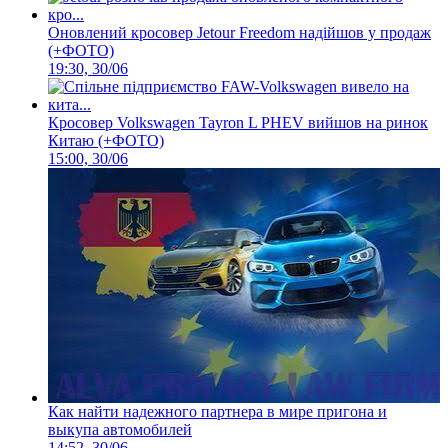
Оновлений кросовер Jetour Freedom надійшов у продаж
(+ФОТО)
19:30, 30/06
Кросовер Volkswagen Tayron L PHEV вийшов на ринок
Китаю (+ФОТО)
15:00, 30/06
Как найти надежного партнера в мире пригона и
выкупа автомобилей
14:52, 30/06