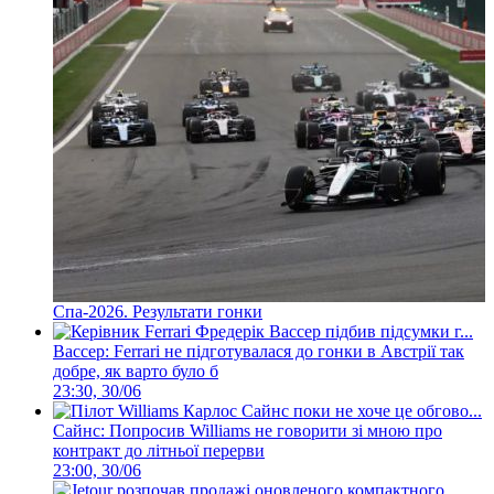
Спа-2026. Результати гонки
Вассер: Ferrari не підготувалася до гонки в Австрії так
добре, як варто було б
23:30, 30/06
Сайнс: Попросив Williams не говорити зі мною про
контракт до літньої перерви
23:00, 30/06