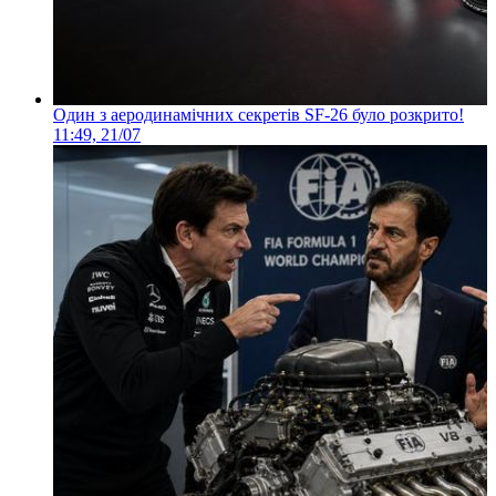
Один з аеродинамічних секретів SF-26 було розкрито!
11:49, 21/07