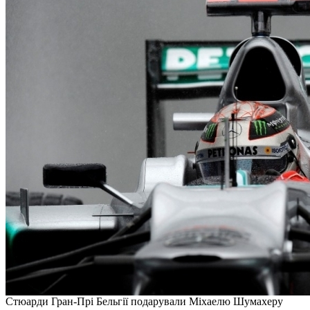
Стюарди Гран-Прі Бельгії подарували Міхаелю Шумахеру