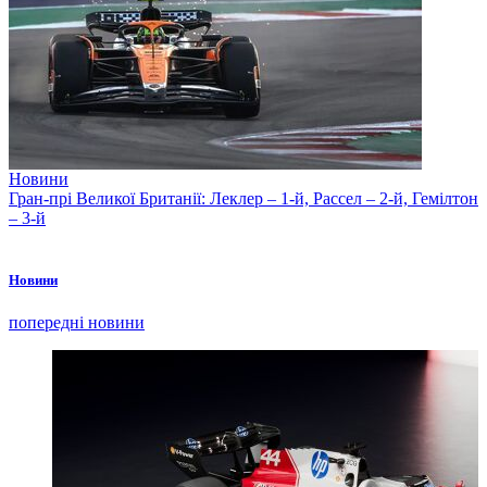
Новини
Гран-прі Великої Британії: Леклер – 1-й, Рассел – 2-й, Гемілтон
– 3-й
Новини
попередні новини