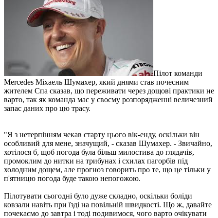
Пілот команди
Mercedes Міхаель Шумахер, який днями став почесним
жителем Спа сказав, що переживати через дощові практики не
варто, так як команда має у своєму розпорядженні величезний
запас даних про цю трасу.
"Я з нетерпінням чекав старту цього вік-енду, оскільки він
особливий для мене, значущий, - сказав Шумахер. - Звичайно,
хотілося б, щоб погода була більш милостива до глядачів,
промоклим до нитки на трибунах і схилах пагорбів під
холодним дощем, але прогноз говорить про те, що це тільки у
п'ятницю погода буде такою непогожою.
Пілотувати сьогодні було дуже складно, оскільки боліди
ковзали навіть при їзді на повільній швидкості. Що ж, давайте
почекаємо до завтра і тоді подивимося, чого варто очікувати