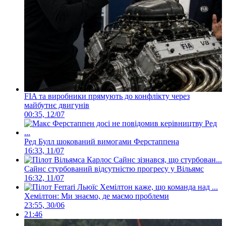
FIA та виробники прямують до конфлікту через
майбутнє двигунів
00:35, 12/07
Ред Булл шокований вимогами Ферстаппена
16:33, 11/07
Сайнс стурбований відсутністю прогресу у Вільямс
16:32, 11/07
Хемілтон: Ми знаємо, де маємо проблеми
23:55, 30/06
21:46