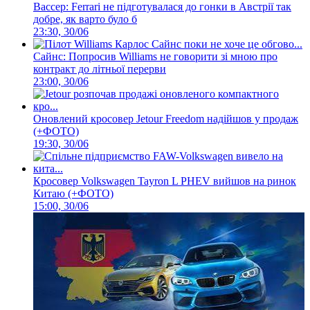
Вассер: Ferrari не підготувалася до гонки в Австрії так
добре, як варто було б
23:30, 30/06
Сайнс: Попросив Williams не говорити зі мною про
контракт до літньої перерви
23:00, 30/06
Оновлений кросовер Jetour Freedom надійшов у продаж
(+ФОТО)
19:30, 30/06
Кросовер Volkswagen Tayron L PHEV вийшов на ринок
Китаю (+ФОТО)
15:00, 30/06