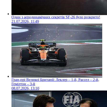
Один з аеродинамічних секретів SF-26 було розкрито!
21.07.2026, 11:49
Гран-прі Великої Британії: Леклер – 1-й, Рассел – 2-й,
Гемілтон – 3-й
08.07.2026, 13:10