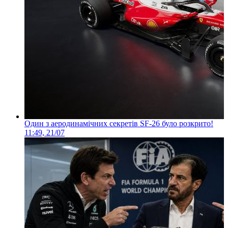
Один з аеродинамічних секретів SF-26 було розкрито!
11:49, 21/07