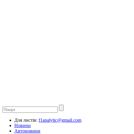
Для листів:
f1analytic@gmail.com
Новини
Автоновини