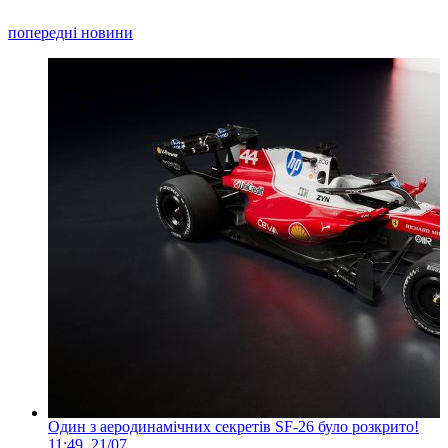
попередні новини
Один з аеродинамічних секретів SF-26 було розкрито!
11:49, 21/07