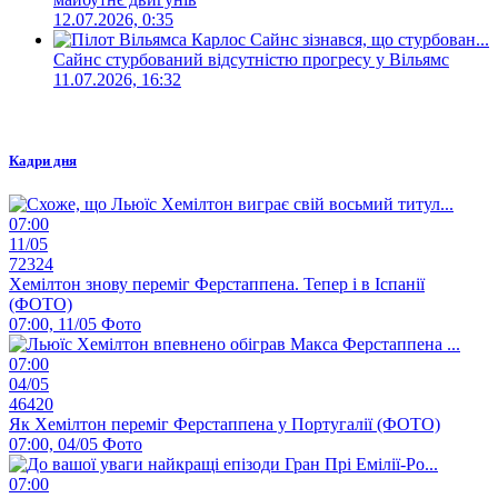
12.07.2026, 0:35
Сайнс стурбований відсутністю прогресу у Вільямс
11.07.2026, 16:32
Кадри дня
07:00
11/05
72324
Хемілтон знову переміг Ферстаппена. Тепер і в Іспанії
(ФОТО)
07:00, 11/05
Фото
07:00
04/05
46420
Як Хемілтон переміг Ферстаппена у Португалії (ФОТО)
07:00, 04/05
Фото
07:00