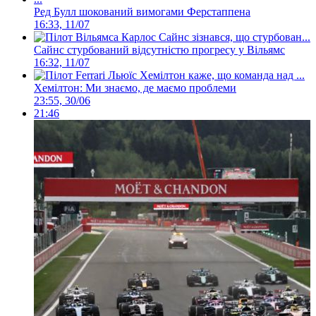
Ред Булл шокований вимогами Ферстаппена
16:33, 11/07
Сайнс стурбований відсутністю прогресу у Вільямс
16:32, 11/07
Хемілтон: Ми знаємо, де маємо проблеми
23:55, 30/06
21:46