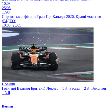
10:03
25/05
1798
Спринт-кваліфікація Гран Прі Канади-2026. Кращі моменти
(ВІДЕО)
10:03, 25/05
Новини
Гран-прі Великої Британії: Леклер – 1-й, Рассел – 2-й, Гемілтон
– 3-й
Новини