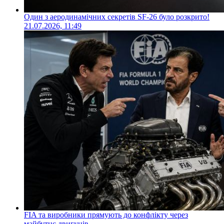
Один з аеродинамічних секретів SF-26 було розкрито!
21.07.2026, 11:49
FIA та виробники прямують до конфлікту через
майбутнє двигунів