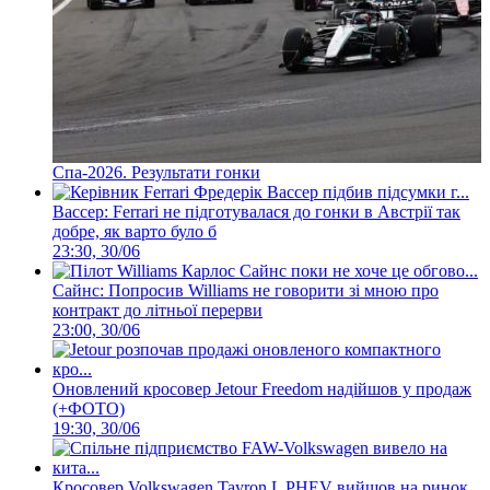
Спа-2026. Результати гонки
Вассер: Ferrari не підготувалася до гонки в Австрії так
добре, як варто було б
23:30, 30/06
Сайнс: Попросив Williams не говорити зі мною про
контракт до літньої перерви
23:00, 30/06
Оновлений кросовер Jetour Freedom надійшов у продаж
(+ФОТО)
19:30, 30/06
Кросовер Volkswagen Tayron L PHEV вийшов на ринок