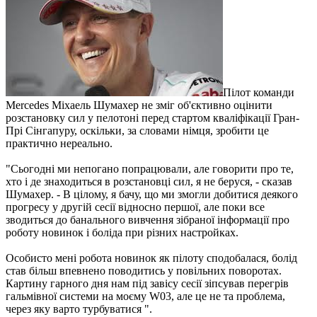
Пілот команди
Mercedes Міхаель Шумахер не зміг об'єктивно оцінити
розстановку сил у пелотоні перед стартом кваліфікації Гран-
Прі Сінгапуру, оскільки, за словами німця, зробити це
практично нереально.
"Сьогодні ми непогано попрацювали, але говорити про те,
хто і де знаходиться в розстановці сил, я не беруся, - сказав
Шумахер. - В цілому, я бачу, що ми змогли добитися деякого
прогресу у другій сесії відносно першої, але поки все
зводиться до банального вивчення зібраної інформації про
роботу новинок і боліда при різних настройках.
Особисто мені робота новинок як пілоту сподобалася, болід
став більш впевнено поводитись у повільних поворотах.
Картину гарного дня нам під завісу сесії зіпсував перегрів
гальмівної системи на моєму W03, але це не та проблема,
через яку варто турбуватися ".