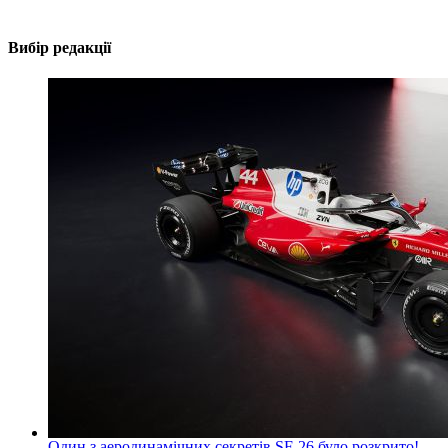
Вибір редакції
Один з аеродинамічних секретів SF-26 було розкрито!