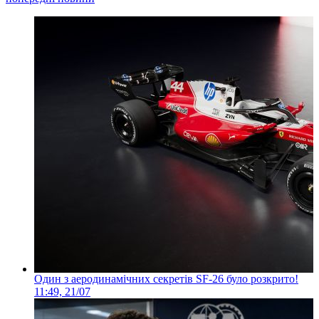
Один з аеродинамічних секретів SF-26 було розкрито!
11:49, 21/07