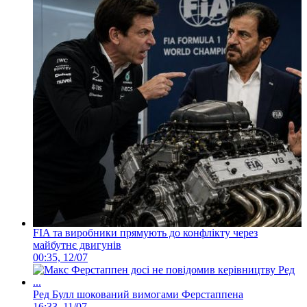
FIA та виробники прямують до конфлікту через
майбутнє двигунів
00:35, 12/07
Ред Булл шокований вимогами Ферстаппена
16:33, 11/07