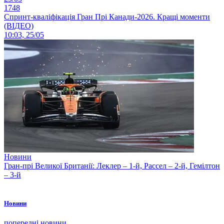
1748
Спринт-кваліфікація Гран Прі Канади-2026. Кращі моменти
(ВІДЕО)
10:03, 25/05
Новини
Гран-прі Великої Британії: Леклер – 1-й, Рассел – 2-й, Гемілтон
– 3-й
Новини
попередні новини