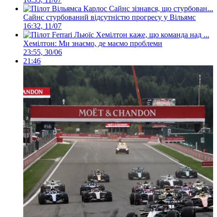
Сайнс стурбований відсутністю прогресу у Вільямс
16:32, 11/07
Хемілтон: Ми знаємо, де маємо проблеми
23:55, 30/06
21:46