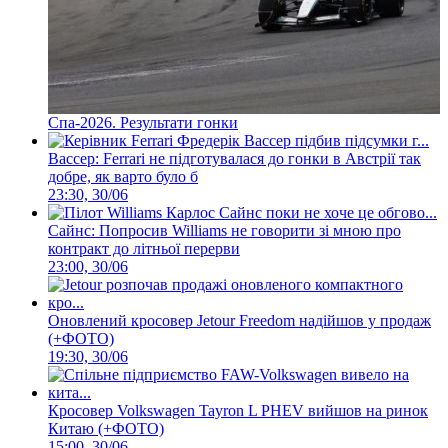
Спа-2026. Результати гонки
Вассер: Ferrari не підготувалася до гонки в Австрії так
добре, як варто було б
23:30, 30/06
Сайнс: Попросив Williams не говорити зі мною про
контракт до літньої перерви
23:00, 30/06
Оновлений кросовер Jetour Freedom надійшов у продаж
(+ФОТО)
19:30, 30/06
Кросовер Volkswagen Tayron L PHEV вийшов на ринок
Китаю (+ФОТО)
15:00, 30/06