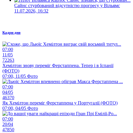
Сайнс стурбований відсутністю прогресу у Вільямс
11.07.2026, 16:32
Кадри дня
07:00
11/05
72263
Хемілтон знову переміг Ферстаппена. Тепер і в Іспанії
(ФОТО)
07:00, 11/05
Фото
07:00
04/05
46370
Як Хемілтон переміг Ферстаппена у Португалії (ФОТО)
07:00, 04/05
Фото
07:00
20/04
47850