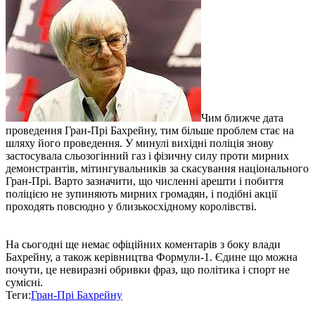
Чим ближче дата
проведення Гран-Прі Бахрейну, тим більше проблем стає на
шляху його проведення. У минулі вихідні поліція знову
застосувала сльозогінний газ і фізичну силу проти мирних
демонстрантів, мітингувальників за скасування національного
Гран-Прі. Варто зазначити, що численні арешти і побиття
поліцією не зупиняють мирних громадян, і подібні акції
проходять повсюдно у близькосхідному королівстві.
На сьогодні ще немає офіційних коментарів з боку влади
Бахрейну, а також керівництва Формули-1. Єдине що можна
почути, це невиразні обривки фраз, що політика і спорт не
сумісні.
Теги:
Гран-Прі Бахрейну