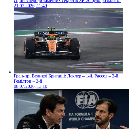
Один з аеродинамічних секретів SF-26 було розкрито!
21.07.2026, 11:49
Гран-прі Великої Британії: Леклер – 1-й, Рассел – 2-й,
Гемілтон – 3-й
08.07.2026, 13:10