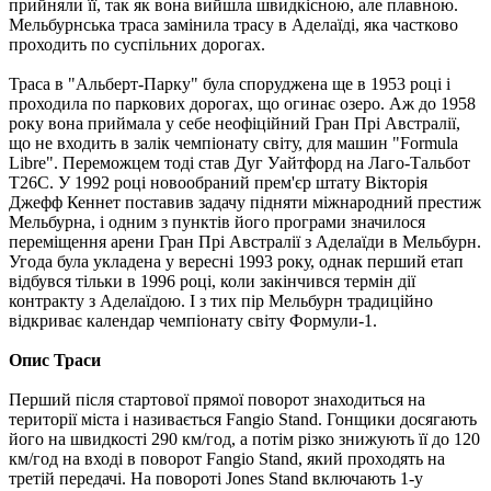
прийняли її, так як вона вийшла швидкісною, але плавною.
Мельбурнська траса замінила трасу в Аделаїді, яка частково
проходить по суспільних дорогах.
Траса в "Альберт-Парку" була споруджена ще в 1953 році і
проходила по паркових дорогах, що огинає озеро. Аж до 1958
року вона приймала у себе неофіційний Гран Прі Австралії,
що не входить в залік чемпіонату світу, для машин "Formula
Libre". Переможцем тоді став Дуг Уайтфорд на Лаго-Тальбот
T26C. У 1992 році новообраний прем'єр штату Вікторія
Джефф Кеннет поставив задачу підняти міжнародний престиж
Мельбурна, і одним з пунктів його програми значилося
переміщення арени Гран Прі Австралії з Аделаїди в Мельбурн.
Угода була укладена у вересні 1993 року, однак перший етап
відбувся тільки в 1996 році, коли закінчився термін дії
контракту з Аделаїдою. І з тих пір Мельбурн традиційно
відкриває календар чемпіонату світу Формули-1.
Опис Траси
Перший після стартової прямої поворот знаходиться на
території міста і називається Fangio Stand. Гонщики досягають
його на швидкості 290 км/год, а потім різко знижують її до 120
км/год на вході в поворот Fangio Stand, який проходять на
третій передачі. На повороті Jones Stand включають 1-у