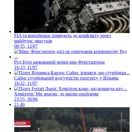
FIA та виробники прямують до конфлікту через
майбутнє двигунів
00:35, 12/07
Ред Булл шокований вимогами Ферстаппена
16:33, 11/07
Сайнс стурбований відсутністю прогресу у Вільямс
16:32, 11/07
Хемілтон: Ми знаємо, де маємо проблеми
23:55, 30/06
21:46