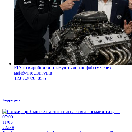
FIA та виробники прямують до конфлікту через
майбутнє двигунів
12.07.2026, 0:35
Кадри дня
07:00
11/05
72238