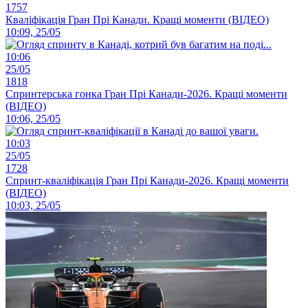
1757
Кваліфікація Гран Прі Канади. Кращі моменти (ВІДЕО)
10:09, 25/05
10:06
25/05
1818
Спринтерська гонка Гран Прі Канади-2026. Кращі моменти
(ВІДЕО)
10:06, 25/05
10:03
25/05
1728
Спринт-кваліфікація Гран Прі Канади-2026. Кращі моменти
(ВІДЕО)
10:03, 25/05