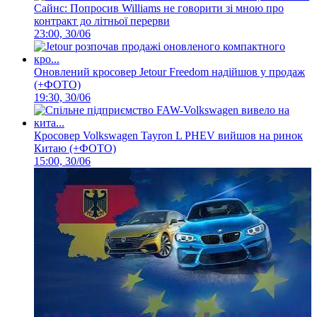
Сайнс: Попросив Williams не говорити зі мною про
контракт до літньої перерви
23:00, 30/06
Оновлений кросовер Jetour Freedom надійшов у продаж
(+ФОТО)
19:30, 30/06
Кросовер Volkswagen Tayron L PHEV вийшов на ринок
Китаю (+ФОТО)
15:00, 30/06