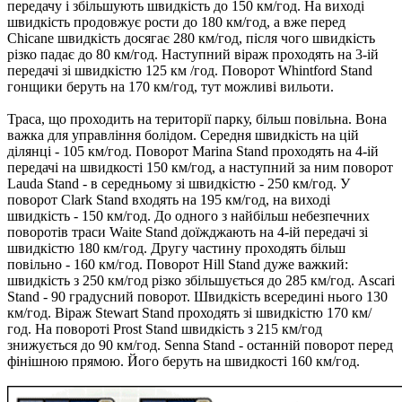
передачу і збільшують швидкість до 150 км/год. На виході
швидкість продовжує рости до 180 км/год, а вже перед
Chicane швидкість досягає 280 км/год, після чого швидкість
різко падає до 80 км/год. Наступний віраж проходять на 3-ій
передачі зі швидкістю 125 км /год. Поворот Whintford Stand
гонщики беруть на 170 км/год, тут можливі вильоти.
Траса, що проходить на території парку, більш повільна. Вона
важка для управління болідом. Середня швидкість на цій
ділянці - 105 км/год. Поворот Marina Stand проходять на 4-ій
передачі на швидкості 150 км/год, а наступний за ним поворот
Lauda Stand - в середньому зі швидкістю - 250 км/год. У
поворот Clark Stand входять на 195 км/год, на виході
швидкість - 150 км/год. До одного з найбільш небезпечних
поворотів траси Waite Stand доїжджають на 4-ій передачі зі
швидкістю 180 км/год. Другу частину проходять більш
повільно - 160 км/год. Поворот Hill Stand дуже важкий:
швидкість з 250 км/год різко збільшується до 285 км/год. Ascari
Stand - 90 градусний поворот. Швидкість всередині нього 130
км/год. Віраж Stewart Stand проходять зі швидкістю 170 км/
год. На повороті Prost Stand швидкість з 215 км/год
знижується до 90 км/год. Senna Stand - останній поворот перед
фінішною прямою. Його беруть на швидкості 160 км/год.