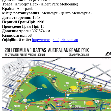
Траса:
Альберт Парк (Albert Park Melbourne)
Країна:
Авcтралія
Місце розташування:
Мельбурн (центр Мельбурна)
Дата створення:
1953
Перший Гран-Прі:
1996
Проведено Гран-Прі:
15
Довжина траси:
307,574 км
Кількість кіл:
58
Офіційний сайт:
http://www.grandprix.com.au