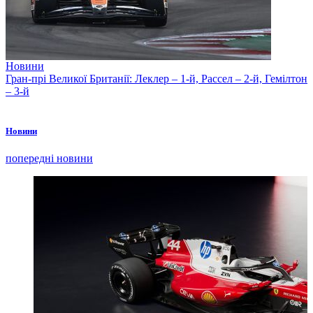
Новини
Гран-прі Великої Британії: Леклер – 1-й, Рассел – 2-й, Гемілтон
– 3-й
Новини
попередні новини