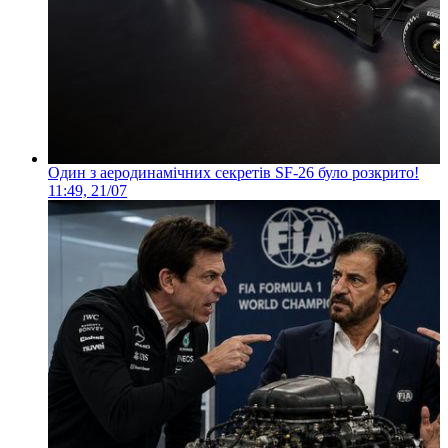
Один з аеродинамічних секретів SF-26 було розкрито!
11:49, 21/07