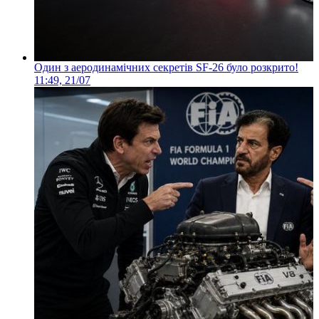
Один з аеродинамічних секретів SF-26 було розкрито!
11:49, 21/07