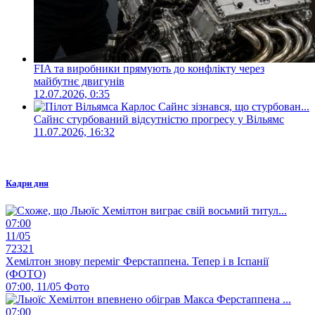
FIA та виробники прямують до конфлікту через
майбутнє двигунів
12.07.2026, 0:35
Сайнс стурбований відсутністю прогресу у Вільямс
11.07.2026, 16:32
Кадри дня
07:00
11/05
72321
Хемілтон знову переміг Ферстаппена. Тепер і в Іспанії
(ФОТО)
07:00, 11/05
Фото
07:00