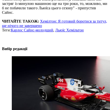
застряг із минулою машиною ще на три роки, то, можливо, ми
б не побачили такого Льюїса цього сезону" - припустив
Сайнс.
ЧИТАЙТЕ ТАКОЖ:
Хемілтон: Я готовий боротися за титул,
ще нічого не завершено
Теги:
Карлос Сайнс-молодший
,
Льюїс Хемільтон
Вибір редакції