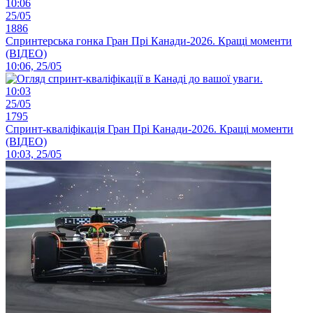
10:06
25/05
1886
Спринтерська гонка Гран Прі Канади-2026. Кращі моменти
(ВІДЕО)
10:06, 25/05
10:03
25/05
1795
Спринт-кваліфікація Гран Прі Канади-2026. Кращі моменти
(ВІДЕО)
10:03, 25/05