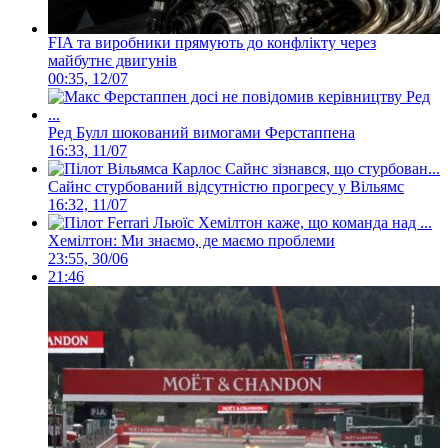
FIA та виробники прямують до конфлікту через
майбутнє двигунів
00:35, 12/07
Ред Булл шокований вимогами Ферстаппена
16:33, 11/07
Сайнс стурбований відсутністю прогресу у Вільямс
16:32, 11/07
Хемілтон: Ми знаємо, де маємо проблеми
23:55, 30/06
21:46