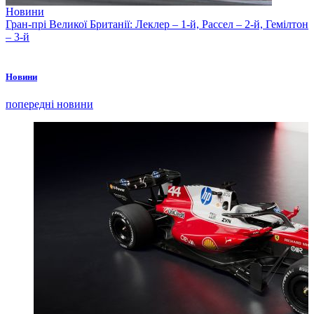
Новини
Гран-прі Великої Британії: Леклер – 1-й, Рассел – 2-й, Гемілтон
– 3-й
Новини
попередні новини