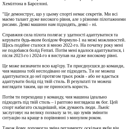
Хемілтона в Барселоні.
"Це демонструє, що у цьому спорті немає секретів. Ми всі
маємо талант дуже високого рівня, але з різними пілотажними
рисами. Деякі машини нам підходять, деякі – ні.
Справжня сила пілота полягає у здатності адаптуватися та
керувати будь-яким болідом Формули-1 на межі можливостей.
Щось подібне сталося зі мною 2022-го. На початку року мені
не подобався болід Ferrari. Потім мені вдалося адаптуватися, і
після 2023-го і 2024-го я виступав на дуже високому рівні.
Це може визначити всю кар'єру. Ти приєднуєшся до команди,
чия машина тобі несподівано не підходить. Ти не можеш
адаптуватися до неї протягом трьох років - або не вдається
адаптувати болід під твій стиль. В результаті ти можеш
виглядати таким, що не приносить користь.
Потім ти переходиш у команду, чия машина ідеально
підходить під твій стиль – і раптово виглядаєш як бог. Цей
спорт набагато складніший, ніж думають люди. Льюїс
заслуговує на велику похвалу за те, що зумів змінити
ситуацію на краще в порівнянні з минулим роком.
Також йому допомогла зміна регламенту, оскільки якби він