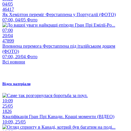
04/05
46417
Як Хемілтон переміг Ферстаппена у Португалії (ФОТО)
07:00, 04/05
Фото
07:00
20/04
47899
Впевнена перемога Ферстаппена під італійським дощем
(ФОТО)
07:00, 20/04
Фото
Всі новини
Відео матеріали
10:09
25/05
1826
Кваліфікація Гран Прі Канади. Кращі моменти (ВІДЕО)
10:09, 25/05