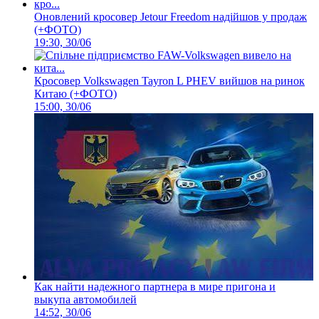
Оновлений кросовер Jetour Freedom надійшов у продаж
(+ФОТО)
19:30, 30/06
Кросовер Volkswagen Tayron L PHEV вийшов на ринок
Китаю (+ФОТО)
15:00, 30/06
Как найти надежного партнера в мире пригона и
выкупа автомобилей
14:52, 30/06