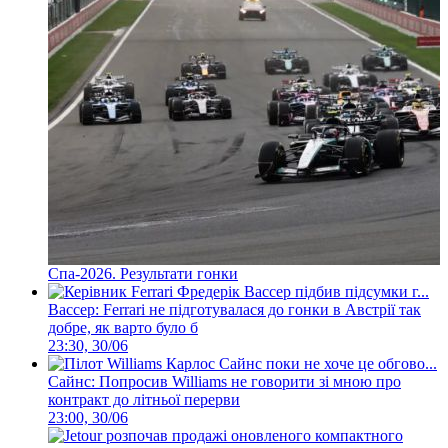
Спа-2026. Результати гонки
Вассер: Ferrari не підготувалася до гонки в Австрії так
добре, як варто було б
23:30, 30/06
Сайнс: Попросив Williams не говорити зі мною про
контракт до літньої перерви
23:00, 30/06