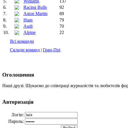
5.
Williams
137
6.
Racing Bulls
92
7.
Aston Martin
89
8.
Haas
79
9.
Audi
70
10.
Alpine
22
Всі команди
Склади команд
|
Гран-Прі
Оголошення
Наші друзі: Шукаємо до співпраці журналістів та любителів фо
Авторизація
Логін:
Пароль: