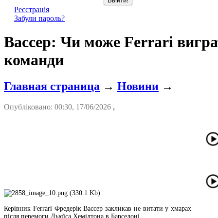
Реєстрація
Забули пароль?
Вассер: Чи може Ferrari вигр
команди
Главная страница
→
Новини
→
Опубліковано: 00:30, 17/06/2026
,
Керівник Ferrari Фредерік Вассер закликав не витати у хмарах
після перемоги Льюїса Хемілтона в Барселоні.