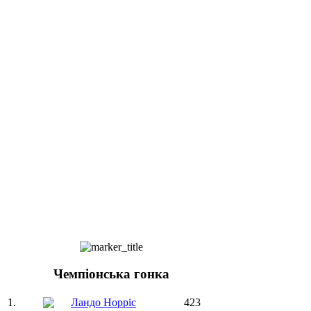
Чемпіонська гонка
1.
Ландо Норріс
423