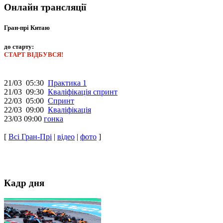
Онлайн трансляції
Гран-прі Китаю
до старту:
СТАРТ ВІДБУВСЯ!
21/03 05:30
Практика 1
21/03 09:30
Кваліфікація спринт
22/03 05:00
Спринт
22/03 09:00
Кваліфікація
23/03 09:00
гонка
[
Всі Гран-Прі
|
відео
|
фото
]
Кадр дня