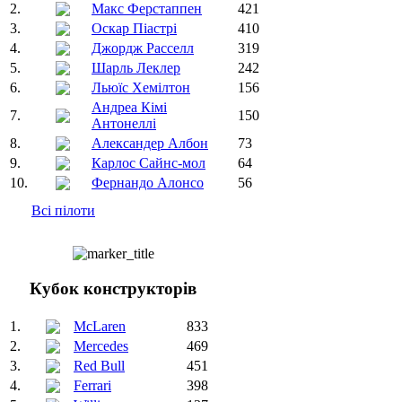
2.
Макс Ферстаппен
421
3.
Оскар Піастрі
410
4.
Джордж Расселл
319
5.
Шарль Леклер
242
6.
Льюїс Хемілтон
156
Андреа Кімі
7.
150
Антонеллі
8.
Александер Албон
73
9.
Карлос Сайнс-мол
64
10.
Фернандо Алонсо
56
Всі пілоти
Кубок конструкторів
1.
McLaren
833
2.
Mercedes
469
3.
Red Bull
451
4.
Ferrari
398