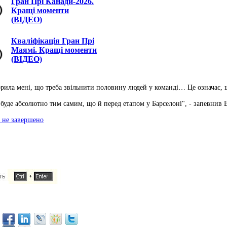
Гран Прі Канади-2026.
Кращі моменти
(ВІДЕО)
Кваліфікація Гран Прі
Маямі. Кращі моменти
(ВІДЕО)
рила мені, що треба звільнити половину людей у ​​команді… Це означає, щ
 буде абсолютно тим самим, що й перед етапом у Барселоні", - запевнив В
о не завершено