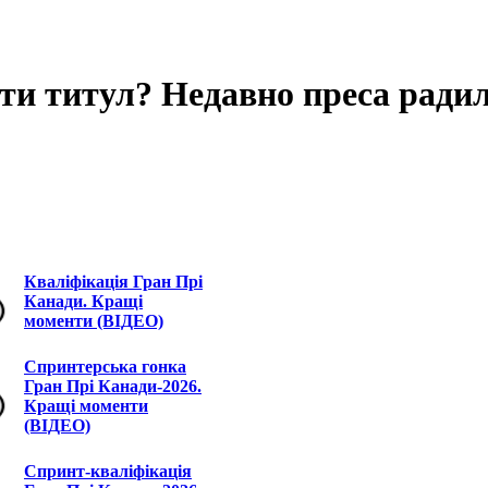
ати титул? Недавно преса ради
Кваліфікація Гран Прі
Канади. Кращі
моменти (ВІДЕО)
Спринтерська гонка
Гран Прі Канади-2026.
Кращі моменти
(ВІДЕО)
Спринт-кваліфікація