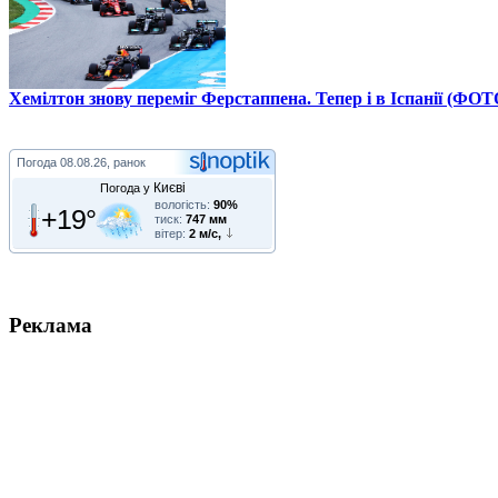
Хемілтон знову переміг Ферстаппена. Тепер і в Іспанії (ФОТ
Погода
08.08.26, ранок
Києві
Погода у
вологість:
90%
+19°
тиск:
747 мм
вітер:
2 м/с,
Реклама