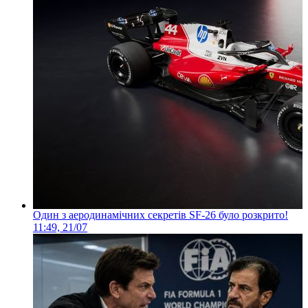
Один з аеродинамічних секретів SF-26 було розкрито!
11:49, 21/07