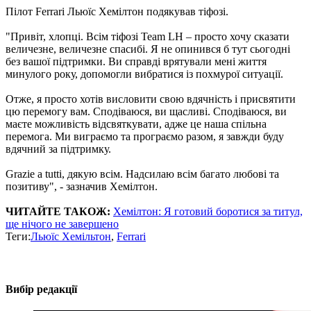
Пілот Ferrari Льюїс Хемілтон подякував тіфозі.
"Привіт, хлопці. Всім тіфозі Team LH – просто хочу сказати
величезне, величезне спасибі. Я не опинився б тут сьогодні
без вашої підтримки. Ви справді врятували мені життя
минулого року, допомогли вибратися із похмурої ситуації.
Отже, я просто хотів висловити свою вдячність і присвятити
цю перемогу вам. Сподіваюся, ви щасливі. Сподіваюся, ви
маєте можливість відсвяткувати, адже це наша спільна
перемога. Ми виграємо та програємо разом, я завжди буду
вдячний за підтримку.
Grazie a tutti, дякую всім. Надсилаю всім багато любові та
позитиву", - зазначив Хемілтон.
ЧИТАЙТЕ ТАКОЖ:
Хемілтон: Я готовий боротися за титул,
ще нічого не завершено
Теги:
Льюїс Хемільтон
,
Ferrari
Вибір редакції