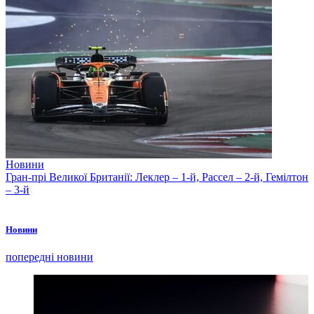
Новини
Гран-прі Великої Британії: Леклер – 1-й, Рассел – 2-й, Гемілтон
– 3-й
Новини
попередні новини