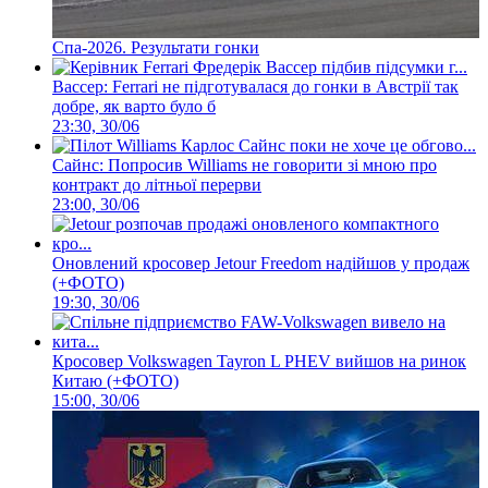
Спа-2026. Результати гонки
Вассер: Ferrari не підготувалася до гонки в Австрії так
добре, як варто було б
23:30, 30/06
Сайнс: Попросив Williams не говорити зі мною про
контракт до літньої перерви
23:00, 30/06
Оновлений кросовер Jetour Freedom надійшов у продаж
(+ФОТО)
19:30, 30/06
Кросовер Volkswagen Tayron L PHEV вийшов на ринок
Китаю (+ФОТО)
15:00, 30/06