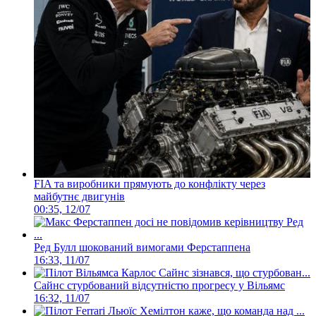
FIA та виробники прямують до конфлікту через
майбутнє двигунів
00:35, 12/07
Ред Булл шокований вимогами Ферстаппена
16:33, 11/07
Сайнс стурбований відсутністю прогресу у Вільямс
16:32, 11/07