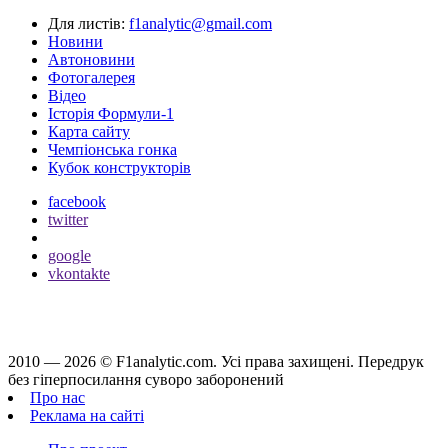
Для листів:
f1analytic@gmail.com
Новини
Автоновини
Фотогалерея
Відео
Історія Формули-1
Карта сайту
Чемпіонська гонка
Кубок конструкторів
facebook
twitter
google
vkontakte
2010 — 2026 ©
F1analytic.com.
Усi права захищенi. Передрук
без гіперпосилання суворо заборонений
Про нас
Реклама на сайті