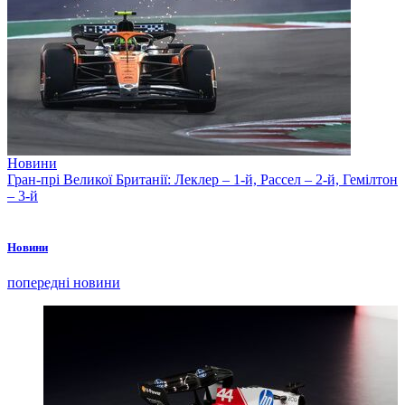
Новини
Гран-прі Великої Британії: Леклер – 1-й, Рассел – 2-й, Гемілтон
– 3-й
Новини
попередні новини