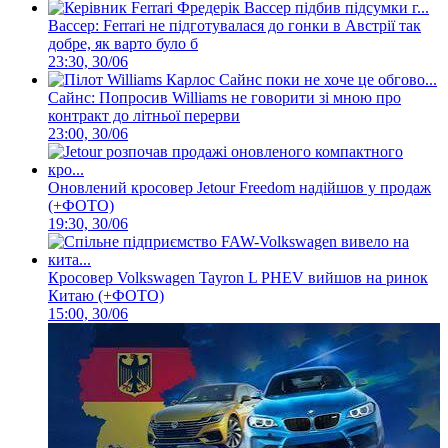
Вассер: Ferrari не підготувалася до гонки в Австрії так
добре, як варто було б
23:30, 30/06
Сайнс: Попросив Williams не говорити зі мною про
контракт до літньої перерви
23:00, 30/06
Оновлений кросовер Jetour Freedom надійшов у продаж
(+ФОТО)
19:30, 30/06
Кросовер Volkswagen Tayron L PHEV вийшов на ринок
Китаю (+ФОТО)
15:00, 30/06