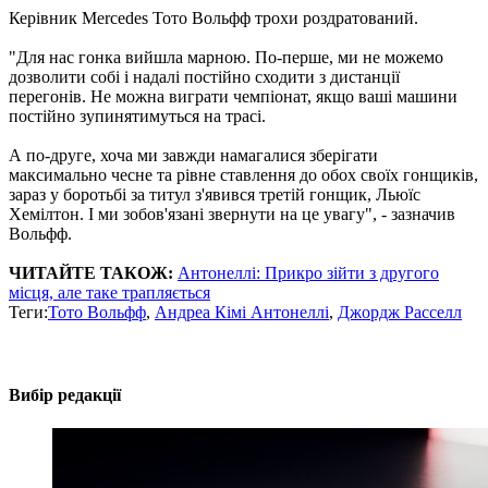
Керівник Mercedes Тото Вольфф трохи роздратований.
"Для нас гонка вийшла марною. По-перше, ми не можемо
дозволити собі і надалі постійно сходити з дистанції
перегонів. Не можна виграти чемпіонат, якщо ваші машини
постійно зупинятимуться на трасі.
А по-друге, хоча ми завжди намагалися зберігати
максимально чесне та рівне ставлення до обох своїх гонщиків,
зараз у боротьбі за титул з'явився третій гонщик, Льюїс
Хемілтон. І ми зобов'язані звернути на це увагу", - зазначив
Вольфф.
ЧИТАЙТЕ ТАКОЖ:
Антонеллі: Прикро зійти з другого
місця, але таке трапляється
Теги:
Тото Вольфф
,
Андреа Кімі Антонеллі
,
Джордж Расселл
Вибір редакції