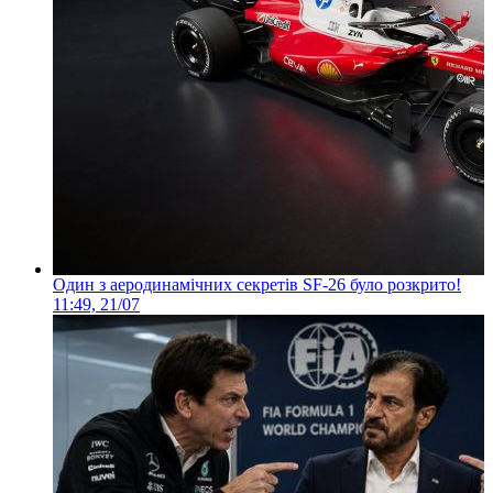
Один з аеродинамічних секретів SF-26 було розкрито!
11:49, 21/07