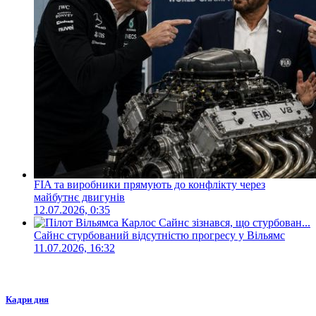
FIA та виробники прямують до конфлікту через
майбутнє двигунів
12.07.2026, 0:35
Сайнс стурбований відсутністю прогресу у Вільямс
11.07.2026, 16:32
Кадри дня