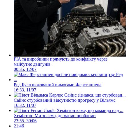
FIA та виробники прямують до конфлікту через
майбутнє двигунів
00:35, 12/07
Ред Булл шокований вимогами Ферстаппена
16:33, 11/07
Сайнс стурбований відсутністю прогресу у Вільямс
16:32, 11/07
Хемілтон: Ми знаємо, де маємо проблеми
23:55, 30/06
21:46