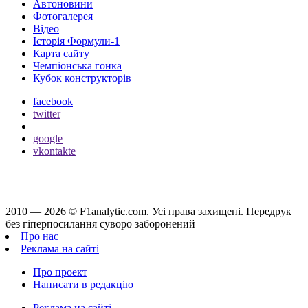
Автоновини
Фотогалерея
Відео
Історія Формули-1
Карта сайту
Чемпіонська гонка
Кубок конструкторів
facebook
twitter
google
vkontakte
2010 — 2026 ©
F1analytic.com.
Усi права захищенi. Передрук
без гіперпосилання суворо заборонений
Про нас
Реклама на сайті
Про проект
Написати в редакцію
Реклама на сайті