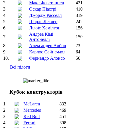
2.
Макс Ферстаппен
421
3.
Оскар Піастрі
410
4.
Джордж Расселл
319
5.
Шарль Леклер
242
6.
Льюїс Хемілтон
156
Андреа Кімі
7.
150
Антонеллі
8.
Александер Албон
73
9.
Карлос Сайнс-мол
64
10.
Фернандо Алонсо
56
Всі пілоти
Кубок конструкторів
1.
McLaren
833
2.
Mercedes
469
3.
Red Bull
451
4.
Ferrari
398