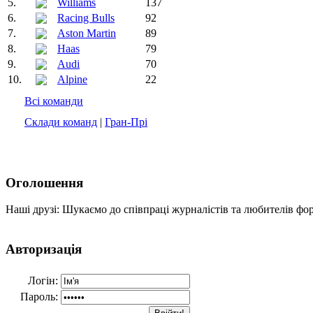
5.
Williams
137
6.
Racing Bulls
92
7.
Aston Martin
89
8.
Haas
79
9.
Audi
70
10.
Alpine
22
Всі команди
Склади команд
|
Гран-Прі
Оголошення
Наші друзі: Шукаємо до співпраці журналістів та любителів фо
Авторизація
Логін:
Пароль: