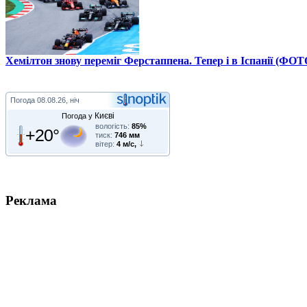
Хемілтон знову переміг Ферстаппена. Тепер і в Іспанії (ФОТ
Погода
08.08.26, ніч
Києві
Погода у
вологість:
85%
+20°
тиск:
746 мм
вітер:
4 м/с,
Реклама