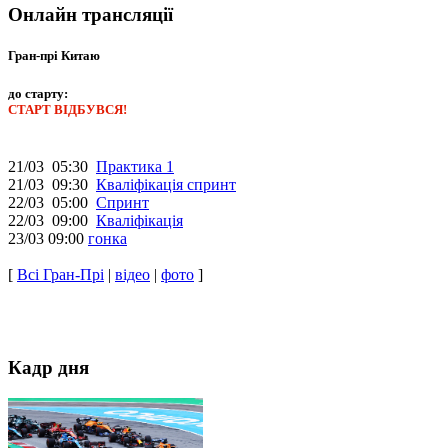
Онлайн трансляції
Гран-прі Китаю
до старту:
СТАРТ ВІДБУВСЯ!
21/03 05:30
Практика 1
21/03 09:30
Кваліфікація спринт
22/03 05:00
Спринт
22/03 09:00
Кваліфікація
23/03 09:00
гонка
[
Всі Гран-Прі
|
відео
|
фото
]
Кадр дня