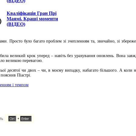
(ВІДЕО)
Кваліфікація Гран Прі
Маямі. Кращі моменти
(ВІДЕО)
ами. Просто було багато проблем зі зчепленням та, звичайно, зі збереже
робила великий крок уперед – навіть без урахування оновлень. Вона завж
ало великою перевагою.
ньої десятої чи двох – чи, в моєму випадку, набагато більшого. А коли
 пояснив Піастрі.
ленням і темпом