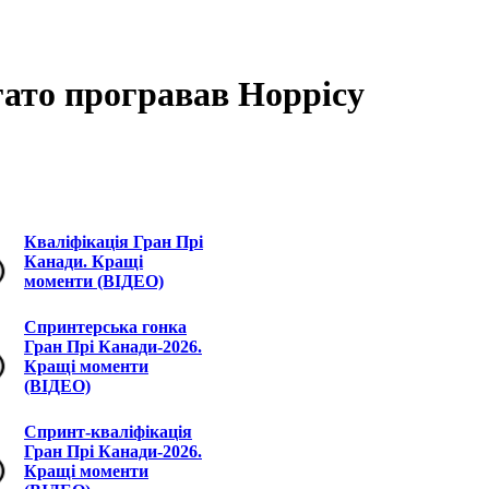
агато програвав Норрісу
Кваліфікація Гран Прі
Канади. Кращі
моменти (ВІДЕО)
Спринтерська гонка
Гран Прі Канади-2026.
Кращі моменти
(ВІДЕО)
Спринт-кваліфікація
Гран Прі Канади-2026.
Кращі моменти