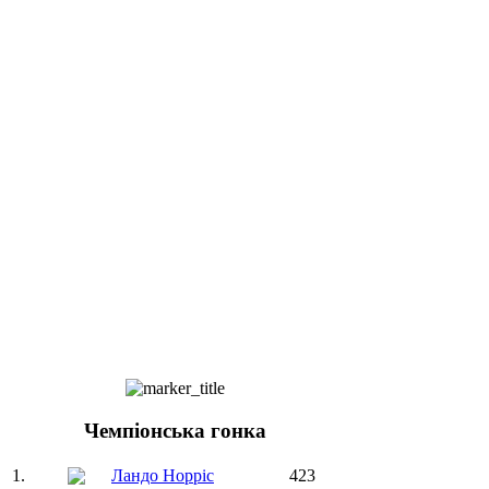
Чемпіонська гонка
1.
Ландо Норріс
423