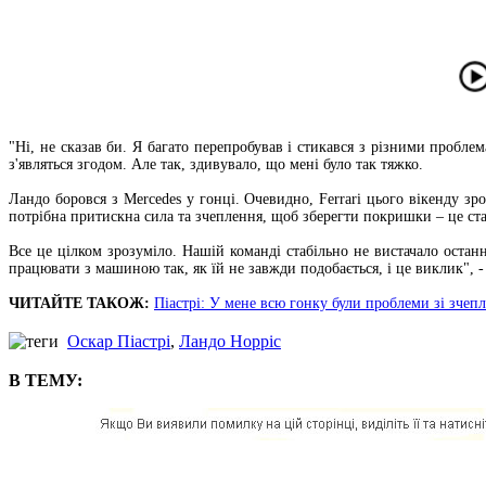
"Ні, не сказав би. Я багато перепробував і стикався з різними проблем
з'являться згодом. Але так, здивувало, що мені було так тяжко.
Ландо боровся з Mercedes у гонці. Очевидно, Ferrari цього вікенду з
потрібна притискна сила та зчеплення, щоб зберегти покришки – це ст
Все це цілком зрозуміло. Нашій команді стабільно не вистачало остан
працювати з машиною так, як їй не завжди подобається, і це виклик", -
ЧИТАЙТЕ ТАКОЖ:
Піастрі: У мене всю гонку були проблеми зі зчеп
Оскар Піастрі
,
Ландо Норріс
В ТЕМУ: