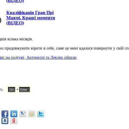
(ВІДЕО)
Кваліфікація Гран Прі
Маямі. Кращі моменти
(ВІДЕО)
ків кілька місяців.
ібно продовжувати вірити в себе, саме це мені вдалося повернути у свій сп
ріс на подіумі, Антонеллі та Леклер зійшли