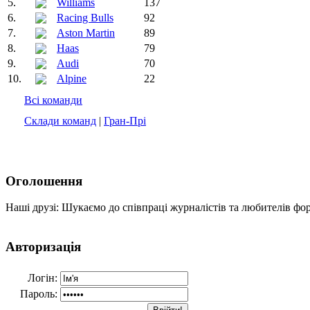
5.
Williams
137
6.
Racing Bulls
92
7.
Aston Martin
89
8.
Haas
79
9.
Audi
70
10.
Alpine
22
Всі команди
Склади команд
|
Гран-Прі
Оголошення
Наші друзі: Шукаємо до співпраці журналістів та любителів фо
Авторизація
Логін:
Пароль: