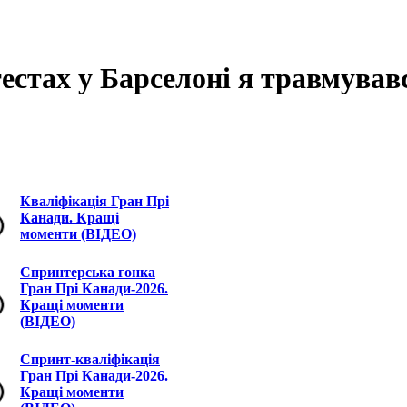
естах у Барселоні я травмувавс
Кваліфікація Гран Прі
Канади. Кращі
моменти (ВІДЕО)
Спринтерська гонка
Гран Прі Канади-2026.
Кращі моменти
(ВІДЕО)
Спринт-кваліфікація
Гран Прі Канади-2026.
Кращі моменти