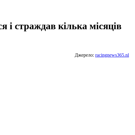
я і страждав кілька місяців
Джерело:
racingnews365.nl