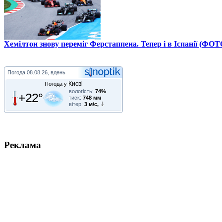
Хемілтон знову переміг Ферстаппена. Тепер і в Іспанії (ФОТ
Погода
08.08.26, вдень
Києві
Погода у
вологість:
74%
+22°
тиск:
748 мм
вітер:
3 м/с,
Реклама