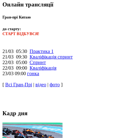
Онлайн трансляції
Гран-прі Китаю
до старту:
СТАРТ ВІДБУВСЯ!
21/03 05:30
Практика 1
21/03 09:30
Кваліфікація спринт
22/03 05:00
Спринт
22/03 09:00
Кваліфікація
23/03 09:00
гонка
[
Всі Гран-Прі
|
відео
|
фото
]
Кадр дня