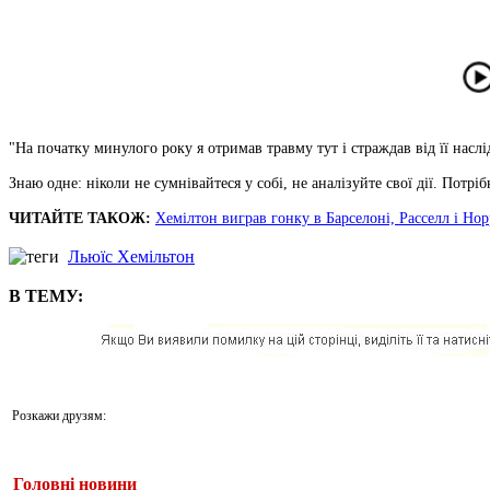
"На початку минулого року я отримав травму тут і страждав від її наслід
Знаю одне: ніколи не сумнівайтеся у собі, не аналізуйте свої дії. Потр
ЧИТАЙТЕ ТАКОЖ:
Хемілтон виграв гонку в Барселоні, Расселл і Нор
Льюїс Хемільтон
В ТЕМУ:
Розкажи друзям:
Головні новини