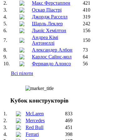
2.
Макс Ферстаппен
421
3.
Оскар Піастрі
410
4.
Джордж Расселл
319
5.
Шарль Леклер
242
6.
Льюїс Хемілтон
156
Андреа Кімі
7.
150
Антонеллі
8.
Александер Албон
73
9.
Карлос Сайнс-мол
64
10.
Фернандо Алонсо
56
Всі пілоти
Кубок конструкторів
1.
McLaren
833
2.
Mercedes
469
3.
Red Bull
451
4.
Ferrari
398