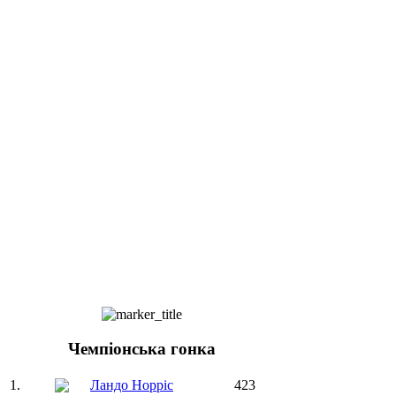
Чемпіонська гонка
1.
Ландо Норріс
423