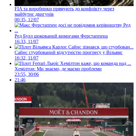
FIA та виробники прямують до конфлікту через
майбутнє двигунів
00:35, 12/07
Ред Булл шокований вимогами Ферстаппена
16:33, 11/07
Сайнс стурбований відсутністю прогресу у Вільямс
16:32, 11/07
Хемілтон: Ми знаємо, де маємо проблеми
23:55, 30/06
21:46