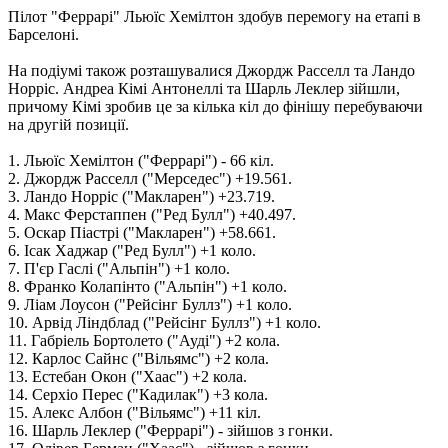
Пілот "Феррарі" Льюїс Хемілтон здобув перемогу на етапі в
Барселоні.
На подіумі також розташувалися Джордж Расселл та Ландо
Норріс. Андреа Кімі Антонеллі та Шарль Леклер зійшли,
причому Кімі зробив це за кілька кіл до фінішу перебуваючи
на другій позиції.
1. Льюїс Хемілтон ("Феррарі") - 66 кіл.
2. Джордж Расселл ("Мерседес") +19.561.
3. Ландо Норріс ("Макларен") +23.719.
4. Макс Ферстаппен ("Ред Булл") +40.497.
5. Оскар Піастрі ("Макларен") +58.661.
6. Ісак Хаджар ("Ред Булл") +1 коло.
7. П'єр Гаслі ("Альпін") +1 коло.
8. Франко Колапінто ("Альпін") +1 коло.
9. Ліам Лоусон ("Рейсінг Буллз") +1 коло.
10. Арвід Ліндблад ("Рейсінг Буллз") +1 коло.
11. Габріель Бортолето ("Ауді") +2 кола.
12. Карлос Сайнс ("Вільямс") +2 кола.
13. Естебан Окон ("Хаас") +2 кола.
14. Серхіо Перес ("Кадилак") +3 кола.
15. Алекс Албон ("Вільямс") +11 кіл.
16. Шарль Леклер ("Феррарі") - зійшов з гонки.