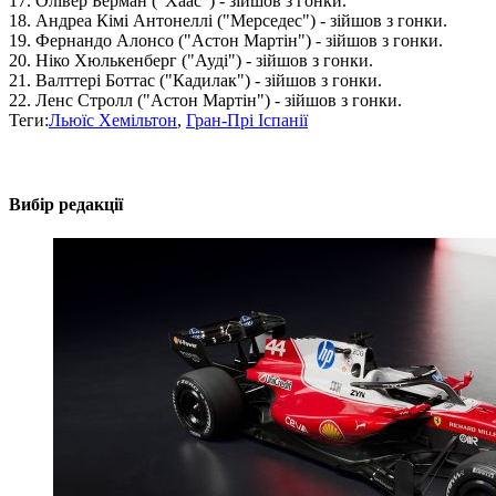
17. Олівер Берман ("Хаас") - зійшов з гонки.
18. Андреа Кімі Антонеллі ("Мерседес") - зійшов з гонки.
19. Фернандо Алонсо ("Астон Мартін") - зійшов з гонки.
20. Ніко Хюлькенберг ("Ауді") - зійшов з гонки.
21. Валттері Боттас ("Кадилак") - зійшов з гонки.
22. Ленс Стролл ("Астон Мартін") - зійшов з гонки.
Теги:
Льюїс Хемільтон
,
Гран-Прі Іспанії
Вибір редакції