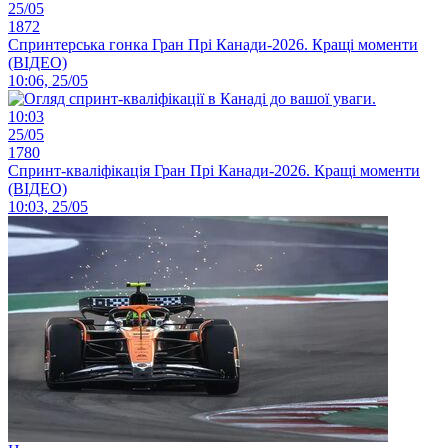
25/05
1872
Спринтерська гонка Гран Прі Канади-2026. Кращі моменти
(ВІДЕО)
10:06, 25/05
10:03
25/05
1780
Спринт-кваліфікація Гран Прі Канади-2026. Кращі моменти
(ВІДЕО)
10:03, 25/05