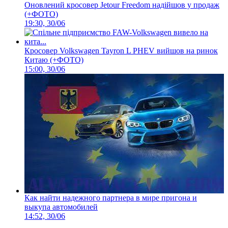
Оновлений кросовер Jetour Freedom надійшов у продаж
(+ФОТО)
19:30, 30/06
Кросовер Volkswagen Tayron L PHEV вийшов на ринок
Китаю (+ФОТО)
15:00, 30/06
Как найти надежного партнера в мире пригона и
выкупа автомобилей
14:52, 30/06