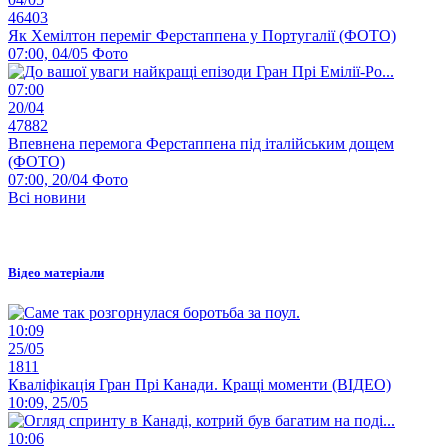
46403
Як Хемілтон переміг Ферстаппена у Португалії (ФОТО)
07:00, 04/05
Фото
07:00
20/04
47882
Впевнена перемога Ферстаппена під італійським дощем
(ФОТО)
07:00, 20/04
Фото
Всі новини
Відео матеріали
10:09
25/05
1811
Кваліфікація Гран Прі Канади. Кращі моменти (ВІДЕО)
10:09, 25/05
10:06