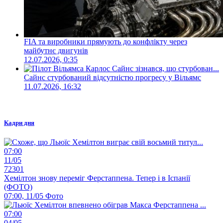
FIA та виробники прямують до конфлікту через
майбутнє двигунів
12.07.2026, 0:35
Сайнс стурбований відсутністю прогресу у Вільямс
11.07.2026, 16:32
Кадри дня
07:00
11/05
72301
Хемілтон знову переміг Ферстаппена. Тепер і в Іспанії
(ФОТО)
07:00, 11/05
Фото
07:00
04/05