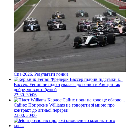
Спа-2026. Результати гонки
Вассер: Ferrari не підготувалася до гонки в Австрії так
добре, як варто було б
23:30, 30/06
Сайнс: Попросив Williams не говорити зі мною про
контракт до літньої перерви
23:00, 30/06