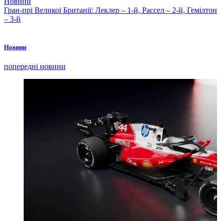
Новини
Гран-прі Великої Британії: Леклер – 1-й, Рассел – 2-й, Гемілтон
– 3-й
Новини
попередні новини