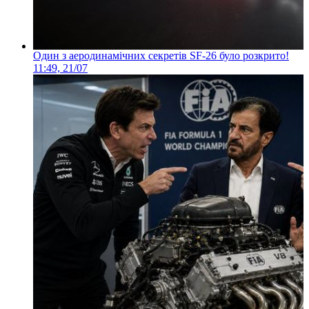
Один з аеродинамічних секретів SF-26 було розкрито!
11:49, 21/07