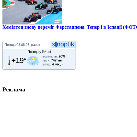
Хемілтон знову переміг Ферстаппена. Тепер і в Іспанії (ФОТ
Погода
08.08.26, ранок
Києві
Погода у
вологість:
90%
+19°
тиск:
747 мм
вітер:
4 м/с,
Реклама