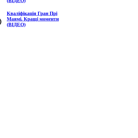
(ВІДЕО)
Кваліфікація Гран Прі
Маямі. Кращі моменти
(ВІДЕО)