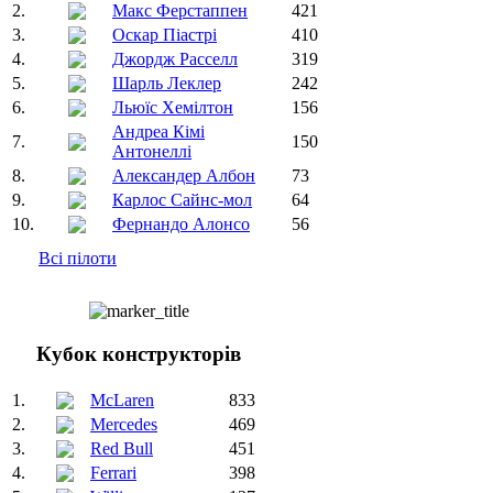
2.
Макс Ферстаппен
421
3.
Оскар Піастрі
410
4.
Джордж Расселл
319
5.
Шарль Леклер
242
6.
Льюїс Хемілтон
156
Андреа Кімі
7.
150
Антонеллі
8.
Александер Албон
73
9.
Карлос Сайнс-мол
64
10.
Фернандо Алонсо
56
Всі пілоти
Кубок конструкторів
1.
McLaren
833
2.
Mercedes
469
3.
Red Bull
451
4.
Ferrari
398