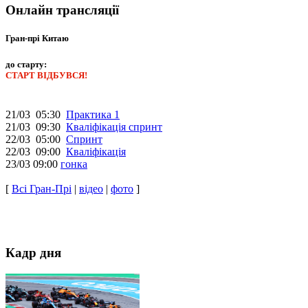
Онлайн трансляції
Гран-прі Китаю
до старту:
СТАРТ ВІДБУВСЯ!
21/03 05:30
Практика 1
21/03 09:30
Кваліфікація спринт
22/03 05:00
Спринт
22/03 09:00
Кваліфікація
23/03 09:00
гонка
[
Всі Гран-Прі
|
відео
|
фото
]
Кадр дня