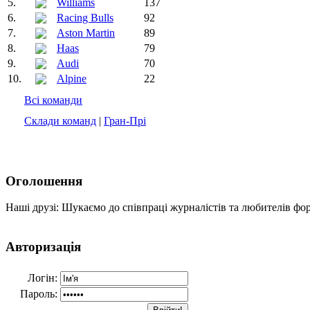
5.
Williams
137
6.
Racing Bulls
92
7.
Aston Martin
89
8.
Haas
79
9.
Audi
70
10.
Alpine
22
Всі команди
Склади команд
|
Гран-Прі
Оголошення
Наші друзі: Шукаємо до співпраці журналістів та любителів фо
Авторизація
Логін:
Пароль: