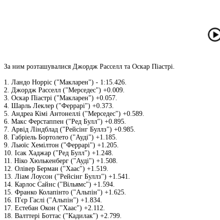
За ним розташувалися Джордж Расселл та Оскар Піастрі.
1. Ландо Норріс ("Макларен") - 1:15.426.
2. Джордж Расселл ("Мерседес") +0.009.
3. Оскар Піастрі ("Макларен") +0.057.
4. Шарль Леклер ("Феррарі") +0.373.
5. Андреа Кімі Антонеллі ("Мерседес") +0.589.
6. Макс Ферстаппен ("Ред Булл") +0.895.
7. Арвід Ліндблад ("Рейсінг Буллз") +0.985.
8. Габріель Бортолето ("Ауді") +1.185.
9. Льюїс Хемілтон ("Феррарі") +1.205.
10. Ісак Хаджар ("Ред Булл") +1.248.
11. Ніко Хюлькенберг ("Ауді") +1.508.
12. Олівер Берман ("Хаас") +1.519.
13. Ліам Лоусон ("Рейсінг Буллз") +1.541.
14. Карлос Сайнс ("Вільямс") +1.594.
15. Франко Колапінто ("Альпін") +1.625.
16. П'єр Гаслі ("Альпін") +1.834.
17. Естебан Окон ("Хаас") +2.112.
18. Валттері Боттас ("Кадилак") +2.799.