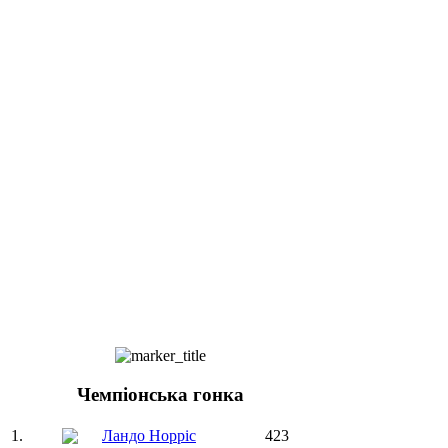
Чемпіонська гонка
1.
Ландо Норріс
423