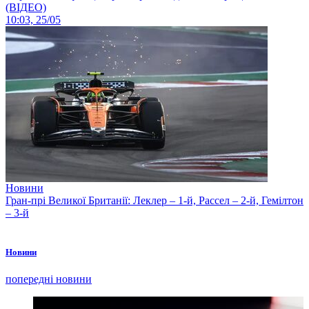
(ВІДЕО)
10:03, 25/05
Новини
Гран-прі Великої Британії: Леклер – 1-й, Рассел – 2-й, Гемілтон
– 3-й
Новини
попередні новини