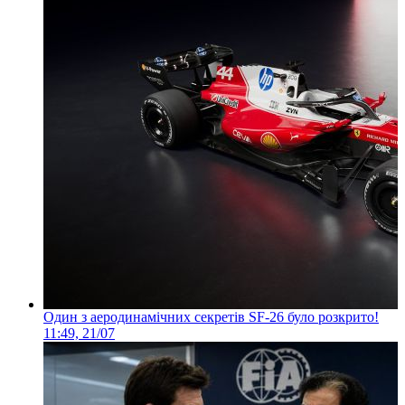
Один з аеродинамічних секретів SF-26 було розкрито!
11:49, 21/07