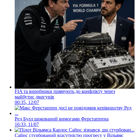
FIA та виробники прямують до конфлікту через
майбутнє двигунів
00:35, 12/07
Ред Булл шокований вимогами Ферстаппена
16:33, 11/07
Сайнс стурбований відсутністю прогресу у Вільямс