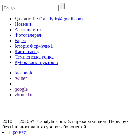
Для листів:
f1analytic@gmail.com
Новини
Автоновини
Фотогалерея
Відео
Історія Формули-1
Карта сайту
Чемпіонська гонка
Кубок конструкторів
facebook
twitter
google
vkontakte
2010 — 2026 ©
F1analytic.com.
Усi права захищенi. Передрук
без гіперпосилання суворо заборонений
Про нас