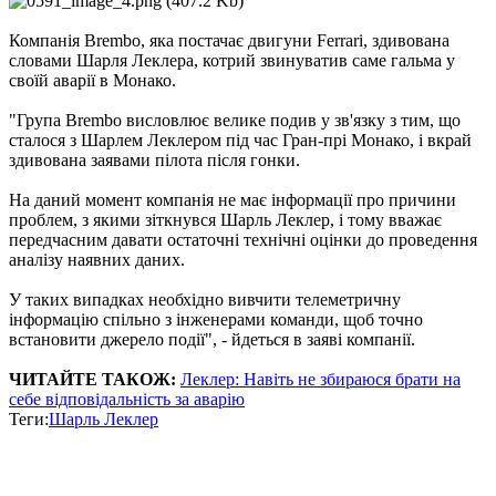
Компанія Brembo, яка постачає двигуни Ferrari, здивована
словами Шарля Леклера, котрий звинуватив саме гальма у
своїй аварії в Монако.
"Група Brembo висловлює велике подив у зв'язку з тим, що
сталося з Шарлем Леклером під час Гран-прі Монако, і вкрай
здивована заявами пілота після гонки.
На даний момент компанія не має інформації про причини
проблем, з якими зіткнувся Шарль Леклер, і тому вважає
передчасним давати остаточні технічні оцінки до проведення
аналізу наявних даних.
У таких випадках необхідно вивчити телеметричну
інформацію спільно з інженерами команди, щоб точно
встановити джерело події", - йдеться в заяві компанії.
ЧИТАЙТЕ ТАКОЖ:
Леклер: Навіть не збираюся брати на
себе відповідальність за аварію
Теги:
Шарль Леклер