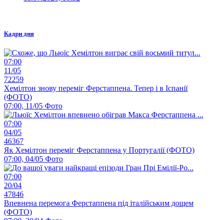
Кадри дня
07:00
11/05
72259
Хемілтон знову переміг Ферстаппена. Тепер і в Іспанії
(ФОТО)
07:00, 11/05
Фото
07:00
04/05
46367
Як Хемілтон переміг Ферстаппена у Португалії (ФОТО)
07:00, 04/05
Фото
07:00
20/04
47846
Впевнена перемога Ферстаппена під італійським дощем
(ФОТО)