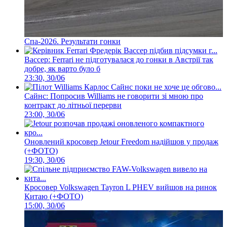
Спа-2026. Результати гонки
Вассер: Ferrari не підготувалася до гонки в Австрії так
добре, як варто було б
23:30, 30/06
Сайнс: Попросив Williams не говорити зі мною про
контракт до літньої перерви
23:00, 30/06
Оновлений кросовер Jetour Freedom надійшов у продаж
(+ФОТО)
19:30, 30/06
Кросовер Volkswagen Tayron L PHEV вийшов на ринок
Китаю (+ФОТО)
15:00, 30/06