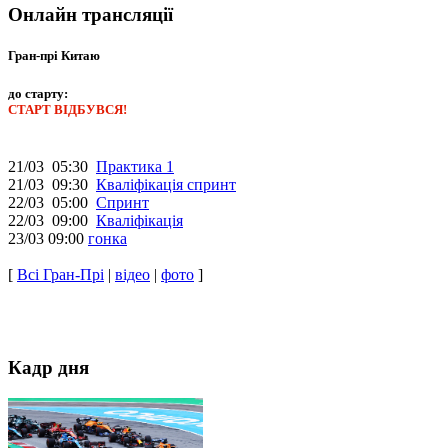
Онлайн трансляції
Гран-прі Китаю
до старту:
СТАРТ ВІДБУВСЯ!
21/03 05:30
Практика 1
21/03 09:30
Кваліфікація спринт
22/03 05:00
Спринт
22/03 09:00
Кваліфікація
23/03 09:00
гонка
[
Всі Гран-Прі
|
відео
|
фото
]
Кадр дня