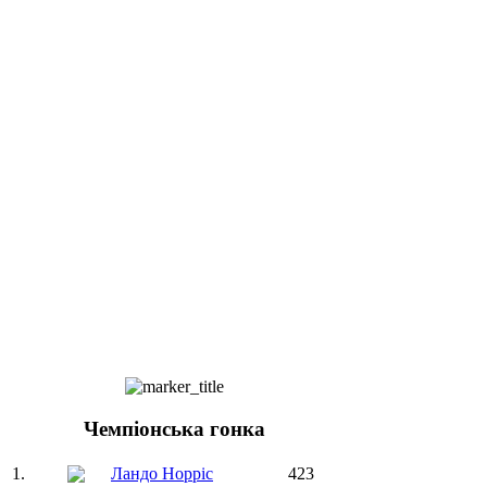
Чемпіонська гонка
1.
Ландо Норріс
423