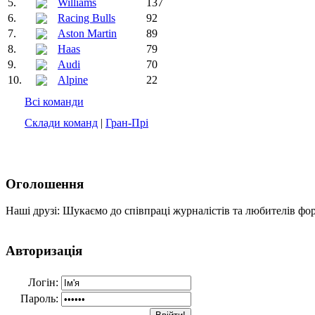
5.
Williams
137
6.
Racing Bulls
92
7.
Aston Martin
89
8.
Haas
79
9.
Audi
70
10.
Alpine
22
Всі команди
Склади команд
|
Гран-Прі
Оголошення
Наші друзі: Шукаємо до співпраці журналістів та любителів фо
Авторизація
Логін:
Пароль: