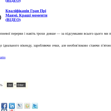
(ВІДЕО)
Кваліфікація Гран Прі
Маямі. Кращі моменти
(ВІДЕО)
рпневої перерви і навіть трохи довше — за підсумками всього цього ми п
до ідеального вікенду, заробляючи очки, але необов'язково стаючи п'ят
iams