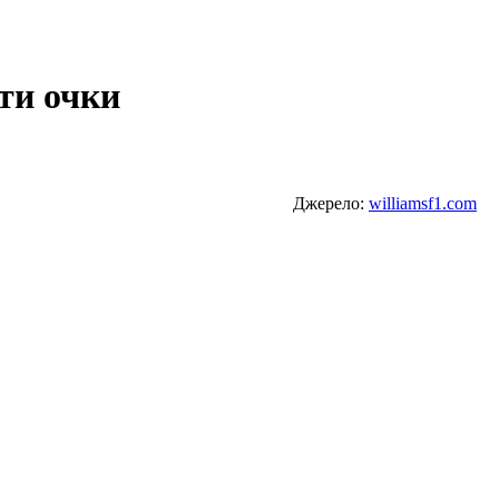
ти очки
Джерело:
williamsf1.com