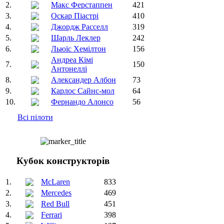
2.
Макс Ферстаппен
421
3.
Оскар Піастрі
410
4.
Джордж Расселл
319
5.
Шарль Леклер
242
6.
Льюїс Хемілтон
156
Андреа Кімі
7.
150
Антонеллі
8.
Александер Албон
73
9.
Карлос Сайнс-мол
64
10.
Фернандо Алонсо
56
Всі пілоти
Кубок конструкторів
1.
McLaren
833
2.
Mercedes
469
3.
Red Bull
451
4.
Ferrari
398