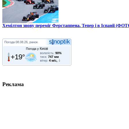
Хемілтон знову переміг Ферстаппена. Тепер і в Іспанії (ФОТ
Погода
08.08.26, ранок
Києві
Погода у
вологість:
90%
+19°
тиск:
747 мм
вітер:
4 м/с,
Реклама