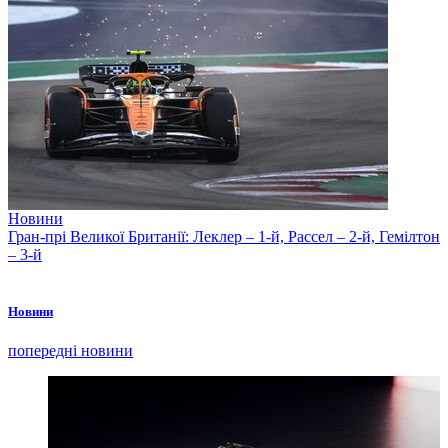
Новини
Гран-прі Великої Британії: Леклер – 1-й, Рассел – 2-й, Гемілтон
– 3-й
Новини
попередні новини