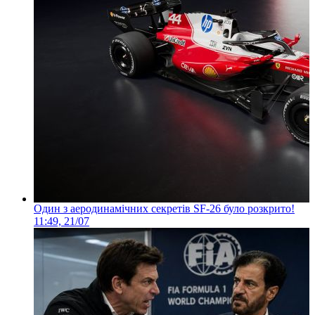
Один з аеродинамічних секретів SF-26 було розкрито!
11:49, 21/07