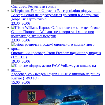
Спа-2026. Результати гонки
Вассер: Ferrari не підготувалася до гонки в Австрії так
добре, як варто було б
23:30, 30/06
Сайнс: Попросив Williams не говорити зі мною про
контракт до літньої перерви
23:00, 30/06
Оновлений кросовер Jetour Freedom надійшов у продаж
(+ФОТО)
19:30, 30/06
Кросовер Volkswagen Tayron L PHEV вийшов на ринок
Китаю (+ФОТО)
15:00, 30/06