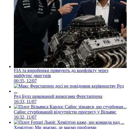
FIA та виробники прямують до конфлікту через
майбутнє двигунів
00:35, 12/07
Ред Булл шокований вимогами Ферстаппена
16:33, 11/07
Сайнс стурбований відсутністю прогресу у Вільямс
16:32, 11/07
Хемілтон: Ми знаємо, де маємо проблеми