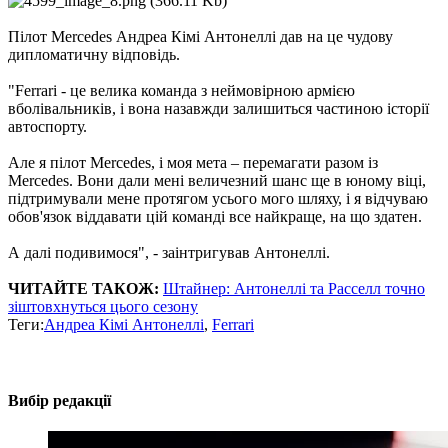
Пілот Mercedes Андреа Кімі Антонеллі дав на це чудову
дипломатичну відповідь.
"Ferrari - це велика команда з неймовірною армією
вболівальників, і вона назавжди залишиться частиною історії
автоспорту.
Але я пілот Mercedes, і моя мета – перемагати разом із
Mercedes. Вони дали мені величезний шанс ще в юному віці,
підтримували мене протягом усього мого шляху, і я відчуваю
обов'язок віддавати цій команді все найкраще, на що здатен.
А далі подивимося", - заінтригував Антонеллі.
ЧИТАЙТЕ ТАКОЖ:
Штайнер: Антонеллі та Расселл точно
зіштовхнуться цього сезону
Теги:
Андреа Кімі Антонеллі
,
Ferrari
Вибір редакції