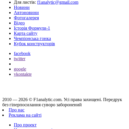
Для листів:
f1analytic@gmail.com
Новини
Автоновини
Фотогалерея
Відео
Історія Формули-1
Карта сайту
Чемпіонська гонка
Кубок конструкторів
facebook
twitter
google
vkontakte
2010 — 2026 ©
F1analytic.com.
Усi права захищенi. Передрук
без гіперпосилання суворо заборонений
Про нас
Реклама на сайті
Про проект