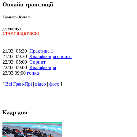
Онлайн трансляції
Гран-прі Китаю
до старту:
СТАРТ ВІДБУВСЯ!
21/03 05:30
Практика 1
21/03 09:30
Кваліфікація спринт
22/03 05:00
Спринт
22/03 09:00
Кваліфікація
23/03 09:00
гонка
[
Всі Гран-Прі
|
відео
|
фото
]
Кадр дня