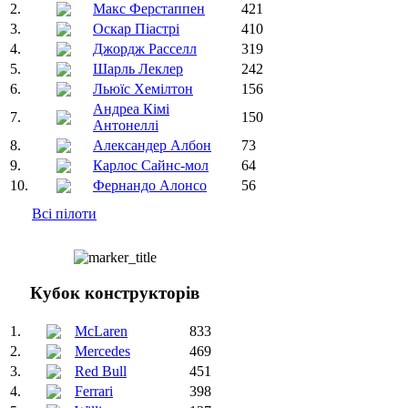
2.
Макс Ферстаппен
421
3.
Оскар Піастрі
410
4.
Джордж Расселл
319
5.
Шарль Леклер
242
6.
Льюїс Хемілтон
156
Андреа Кімі
7.
150
Антонеллі
8.
Александер Албон
73
9.
Карлос Сайнс-мол
64
10.
Фернандо Алонсо
56
Всі пілоти
Кубок конструкторів
1.
McLaren
833
2.
Mercedes
469
3.
Red Bull
451
4.
Ferrari
398