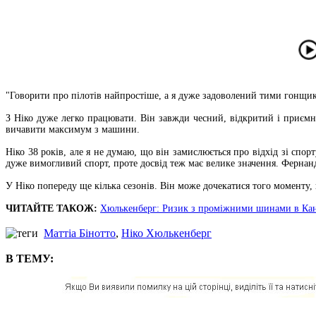
"Говорити про пілотів найпростіше, а я дуже задоволений тими гонщика
З Ніко дуже легко працювати. Він завжди чесний, відкритий і приємни
вичавити максимум з машини.
Ніко 38 років, але я не думаю, що він замислюється про відхід зі спо
дуже вимогливий спорт, проте досвід теж має велике значення. Ферна
У Ніко попереду ще кілька сезонів. Він може дочекатися того моменту,
ЧИТАЙТЕ ТАКОЖ:
Хюлькенберг: Ризик з проміжними шинами в Кан
Маттіа Бінотто
,
Ніко Хюлькенберг
В ТЕМУ: