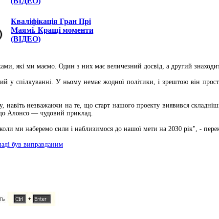
(ВІДЕО)
Кваліфікація Гран Прі
Маямі. Кращі моменти
(ВІДЕО)
ми, які ми маємо. Один з них має величезний досвід, а другий знаходит
й у спілкуванні. У ньому немає жодної політики, і зрештою він просто
рту, навіть незважаючи на те, що старт нашого проекту виявився складніш
ндо Алонсо — чудовий приклад.
 коли ми наберемо сили і наблизимося до нашої мети на 2030 рік", - пере
аді був виправданим