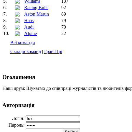
5.
Williams
137
6.
Racing Bulls
92
7.
Aston Martin
89
8.
Haas
79
9.
Audi
70
10.
Alpine
22
Всі команди
Склади команд
|
Гран-Прі
Оголошення
Наші друзі: Шукаємо до співпраці журналістів та любителів фо
Авторизація
Логін:
Пароль: