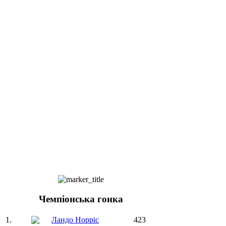
Чемпіонська гонка
1.
Ландо Норріс
423