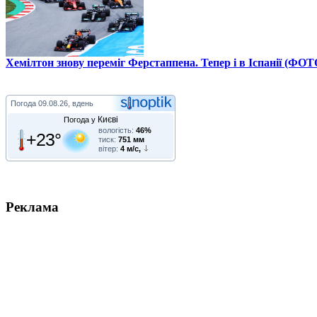
Хемілтон знову переміг Ферстаппена. Тепер і в Іспанії (ФОТ
Погода
09.08.26, вдень
Києві
Погода у
вологість:
46%
+23°
тиск:
751 мм
вітер:
4 м/с,
Реклама