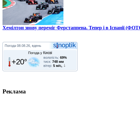
Хемілтон знову переміг Ферстаппена. Тепер і в Іспанії (ФОТ
Погода
08.08.26, вдень
Києві
Погода у
вологість:
69%
+20°
тиск:
748 мм
вітер:
5 м/с,
Реклама