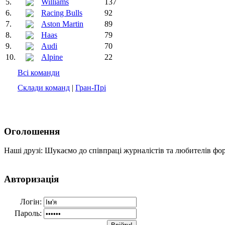
5.
Williams
137
6.
Racing Bulls
92
7.
Aston Martin
89
8.
Haas
79
9.
Audi
70
10.
Alpine
22
Всі команди
Склади команд
|
Гран-Прі
Оголошення
Наші друзі: Шукаємо до співпраці журналістів та любителів фо
Авторизація
Логін:
Пароль: