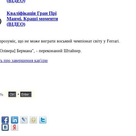
(ВІДЕО)
Кваліфікація Гран Прі
Маямі. Кращі моменти
(ВІДЕО)
 зрозуміє, що не може виграти восьмий чемпіонат світу у Ferrarі.
 [Олівера] Бермана", - переконаний Штайнер.
ть про завершення кар'єри