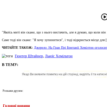
"Якоїсь миті він скаже, що з нього вистачить, але я думаю, що коли він
Саме тоді він скаже: "Я хочу зупинитися", і тоді відкриється місце для
ЧИТАЙТЕ ТАКОЖ:
Джерело: На Гран Прі Британії Хемілтон оголоси
Гюнтер Штайнер
,
Льюїс Хемільтон
В ТЕМУ:
Розкажи друзям:
Головні новини