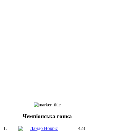
Чемпіонська гонка
1.
Ландо Норріс
423