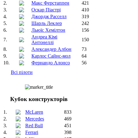
2.
Макс Ферстаппен
421
3.
Оскар Піастрі
410
4.
Джордж Расселл
319
5.
Шарль Леклер
242
6.
Льюїс Хемілтон
156
Андреа Кімі
7.
150
Антонеллі
8.
Александер Албон
73
9.
Карлос Сайнс-мол
64
10.
Фернандо Алонсо
56
Всі пілоти
Кубок конструкторів
1.
McLaren
833
2.
Mercedes
469
3.
Red Bull
451
4.
Ferrari
398