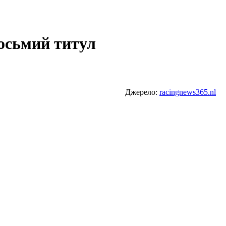
восьмий титул
Джерело:
racingnews365.nl