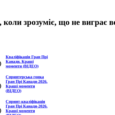
, коли зрозуміє, що не виграє 
Кваліфікація Гран Прі
Канади. Кращі
моменти (ВІДЕО)
Спринтерська гонка
Гран Прі Канади-2026.
Кращі моменти
(ВІДЕО)
Спринт-кваліфікація
Гран Прі Канади-2026.
Кращі моменти