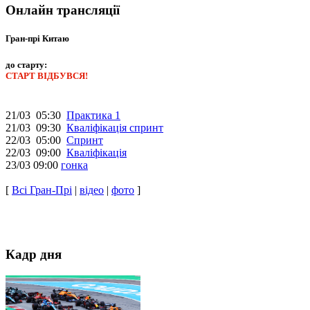
Онлайн трансляції
Гран-прі Китаю
до старту:
СТАРТ ВІДБУВСЯ!
21/03 05:30
Практика 1
21/03 09:30
Кваліфікація спринт
22/03 05:00
Спринт
22/03 09:00
Кваліфікація
23/03 09:00
гонка
[
Всі Гран-Прі
|
відео
|
фото
]
Кадр дня