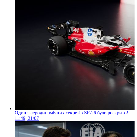
Один з аеродинамічних секретів SF-26 було розкрито!
11:49, 21/07