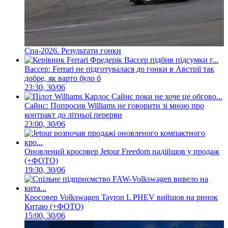
Спа-2026. Результати гонки
Вассер: Ferrari не підготувалася до гонки в Австрії так
добре, як варто було б
23:30, 30/06
Сайнс: Попросив Williams не говорити зі мною про
контракт до літньої перерви
23:00, 30/06
Оновлений кросовер Jetour Freedom надійшов у продаж
(+ФОТО)
19:30, 30/06
Кросовер Volkswagen Tayron L PHEV вийшов на ринок
Китаю (+ФОТО)
15:00, 30/06