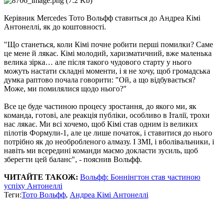
Керівник Mercedes Тото Вольфф ставиться до Андреа Кімі
Антонеллі, як до коштовності.
"Що станеться, коли Кімі почне робити перші помилки? Саме
це мене й лякає. Кімі молодий, харизматичний, вже маленька
велика зірка… але після такого чудового старту у нього
можуть настати складні моменти, і я не хочу, щоб громадська
думка раптово почала говорити: "Ой, а що відбувається?
Може, ми помилялися щодо нього?"
Все це буде частиною процесу зростання, до якого ми, як
команда, готові, але реакція публіки, особливо в Італії, трохи
нас лякає. Ми всі хочемо, щоб Кімі став одним із великих
пілотів Формули-1, але це лише початок, і ставитися до нього
потрібно як до необробленого алмазу. І ЗМІ, і вболівальники, і
навіть ми всередині команди маємо докласти зусиль, щоб
зберегти цей баланс", - пояснив Вольфф.
ЧИТАЙТЕ ТАКОЖ:
Вольфф: Боннінгтон став частиною
успіху Антонеллі
Теги:
Тото Вольфф
,
Андреа Кімі Антонеллі