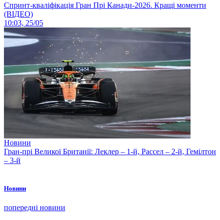
Спринт-кваліфікація Гран Прі Канади-2026. Кращі моменти
(ВІДЕО)
10:03, 25/05
Новини
Гран-прі Великої Британії: Леклер – 1-й, Рассел – 2-й, Гемілтон
– 3-й
Новини
попередні новини