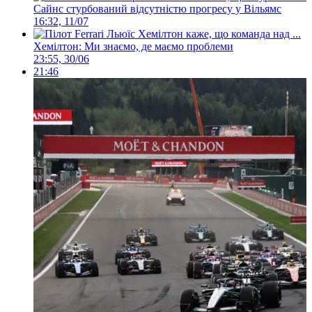
Сайнс стурбований відсутністю прогресу у Вільямс
16:32, 11/07
Хемілтон: Ми знаємо, де маємо проблеми
23:55, 30/06
21:46