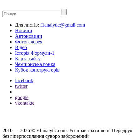
Для листів:
f1analytic@gmail.com
Новини
Автоновини
Фотогалерея
Відео
Історія Формули-1
Карта сайту
Чемпіонська гонка
Кубок конструкторів
facebook
twitter
google
vkontakte
2010 — 2026 ©
F1analytic.com.
Усi права захищенi. Передрук
без гіперпосилання суворо заборонений