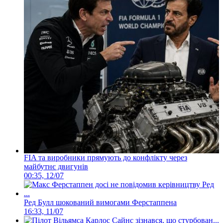
FIA та виробники прямують до конфлікту через
майбутнє двигунів
00:35, 12/07
Ред Булл шокований вимогами Ферстаппена
16:33, 11/07