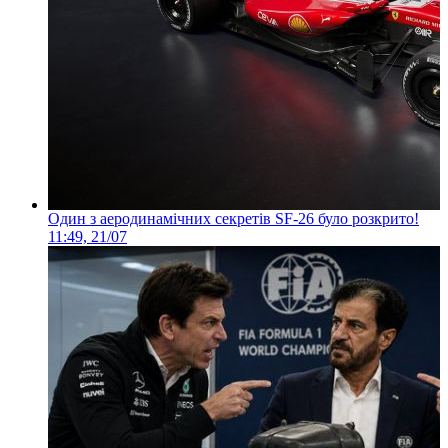
Один з аеродинамічних секретів SF-26 було розкрито!
11:49, 21/07