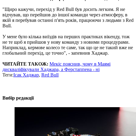
"Щиро кажучи, перехід у Red Bull був досить легким. Я не
відчував, що перейшов до іншої команди через атмосферу, в
якій я перебував останні п'ять років, працюючи з людьми з Red
Bull.
У мене було кілька виїздів на перших практиках вікенду, тож
не те щоб я прийшов у нову команду з новими процедурами.
Наприклад, кермове колесо те саме, так що це не такий вже не
глобальний перехід, це точно", - запевнив Хаджар.
ЧИТАЙТЕ ТАКОЖ:
Мекіс пояснив, чому в Маямі
дискваліфікували Хаджара, а Ферстаппена - ні
Теги:
Ісак Хаджар
,
Red Bull
Вибір редакції