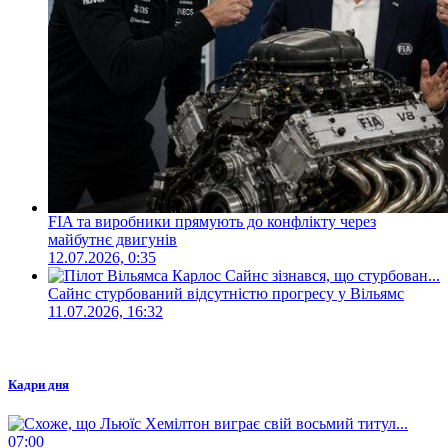
FIA та виробники прямують до конфлікту через
майбутнє двигунів
12.07.2026, 0:35
Сайнс стурбований відсутністю прогресу у Вільямс
11.07.2026, 16:32
Кадри дня
07:00