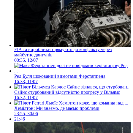
FIA та виробники прямують до конфлікту через
майбутнє двигунів
00:35, 12/07
Ред Булл шокований вимогами Ферстаппена
16:33, 11/07
Сайнс стурбований відсутністю прогресу у Вільямс
16:32, 11/07
Хемілтон: Ми знаємо, де маємо проблеми
23:55, 30/06
21:46