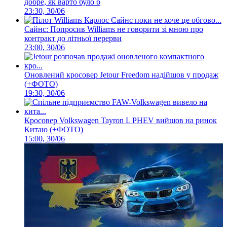
добре, як варто було б
23:30, 30/06
Сайнс: Попросив Williams не говорити зі мною про
контракт до літньої перерви
23:00, 30/06
Оновлений кросовер Jetour Freedom надійшов у продаж
(+ФОТО)
19:30, 30/06
Кросовер Volkswagen Tayron L PHEV вийшов на ринок
Китаю (+ФОТО)
15:00, 30/06