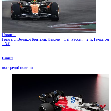
Новини
Гран-прі Великої Британії: Леклер – 1-й, Рассел – 2-й, Гемілтон
– 3-й
Новини
попередні новини