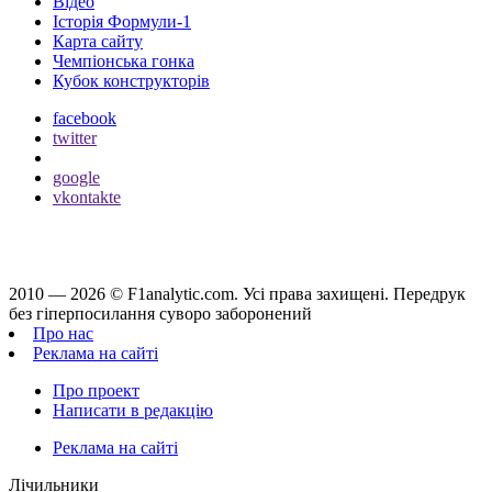
Відео
Історія Формули-1
Карта сайту
Чемпіонська гонка
Кубок конструкторів
facebook
twitter
google
vkontakte
2010 — 2026 ©
F1analytic.com.
Усi права захищенi. Передрук
без гіперпосилання суворо заборонений
Про нас
Реклама на сайті
Про проект
Написати в редакцію
Реклама на сайті
Лічильники