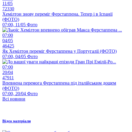
11/05
72330
Хемілтон знову переміг Ферстаппена. Тепер і в Іспанії
(ФОТО)
07:00, 11/05
Фото
07:00
04/05
46425
Як Хемілтон переміг Ферстаппена у Португалії (ФОТО)
07:00, 04/05
Фото
07:00
20/04
47911
Впевнена перемога Ферстаппена під італійським дощем
(ФОТО)
07:00, 20/04
Фото
Всі новини
Відео матеріали