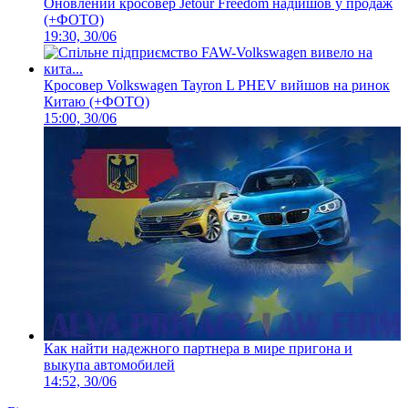
Оновлений кросовер Jetour Freedom надійшов у продаж
(+ФОТО)
19:30, 30/06
Кросовер Volkswagen Tayron L PHEV вийшов на ринок
Китаю (+ФОТО)
15:00, 30/06
Как найти надежного партнера в мире пригона и
выкупа автомобилей
14:52, 30/06