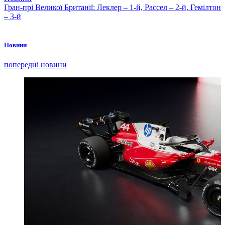
Гран-прі Великої Британії: Леклер – 1-й, Рассел – 2-й, Гемілтон
– 3-й
Новини
попередні новини