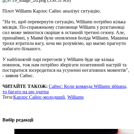
Пілот Williams Карлос Сайнс аналізує ситуацію.
"На те, щоб перевернути ситуацію, Williams потрібно кілька
місяців. По-справжньому становище Williams у розстановці
сил може змінитися скоріше в останній третині сезону. Але,
принаймні, у Маямі були оновлення боліда Williams. Машина
трохи втратила вагу, хоча ми розуміємо, що маємо прагнути
набагато більшого.
У найближчій парі перегонів у Williams буде ще кілька
новинок, тож нам потрібно зберігати позитивний настрій та
постаратися зосередитися на усуненні негативних моментів",
- заявив Сайнс.
ЧИТАЙТЕ ТАКОЖ:
Сайнс: Коли команда Williams зібрана,
то багато на що здатна
Теги:
Карлос Сайнс-молодший
,
Williams
Вибір редакції