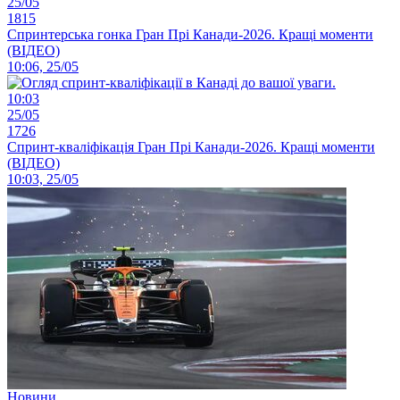
25/05
1815
Спринтерська гонка Гран Прі Канади-2026. Кращі моменти
(ВІДЕО)
10:06, 25/05
10:03
25/05
1726
Спринт-кваліфікація Гран Прі Канади-2026. Кращі моменти
(ВІДЕО)
10:03, 25/05
Новини