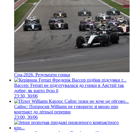
Спа-2026. Результати гонки
Вассер: Ferrari не підготувалася до гонки в Австрії так
добре, як варто було б
23:30, 30/06
Сайнс: Попросив Williams не говорити зі мною про
контракт до літньої перерви
23:00, 30/06