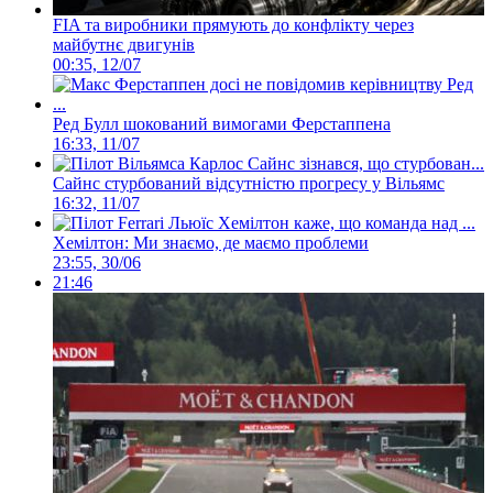
FIA та виробники прямують до конфлікту через
майбутнє двигунів
00:35, 12/07
Ред Булл шокований вимогами Ферстаппена
16:33, 11/07
Сайнс стурбований відсутністю прогресу у Вільямс
16:32, 11/07
Хемілтон: Ми знаємо, де маємо проблеми
23:55, 30/06
21:46