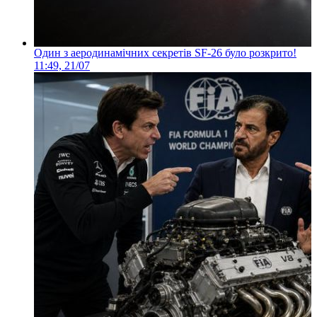
Один з аеродинамічних секретів SF-26 було розкрито!
11:49, 21/07