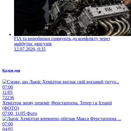
FIA та виробники прямують до конфлікту через
майбутнє двигунів
12.07.2026, 0:35
Кадри дня
07:00
11/05
72236
Хемілтон знову переміг Ферстаппена. Тепер і в Іспанії
(ФОТО)
07:00, 11/05
Фото
07:00
04/05