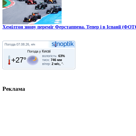
Хемілтон знову переміг Ферстаппена. Тепер і в Іспанії (ФОТ
Погода
07.08.26, ніч
Києві
Погода у
вологість:
63%
+27°
тиск:
746 мм
вітер:
2 м/с,
Реклама