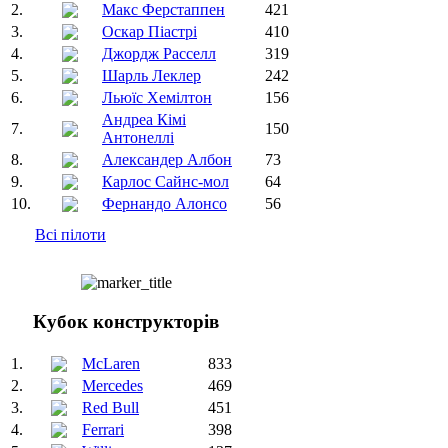
2.
Макс Ферстаппен
421
3.
Оскар Піастрі
410
4.
Джордж Расселл
319
5.
Шарль Леклер
242
6.
Льюїс Хемілтон
156
Андреа Кімі
7.
150
Антонеллі
8.
Александер Албон
73
9.
Карлос Сайнс-мол
64
10.
Фернандо Алонсо
56
Всі пілоти
Кубок конструкторів
1.
McLaren
833
2.
Mercedes
469
3.
Red Bull
451
4.
Ferrari
398