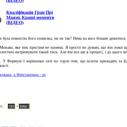
(ВІДЕО)
Кваліфікація Гран Прі
Маямі. Кращі моменти
(ВІДЕО)
 це була повністю його помилка, чи не так? Нема на кого більше дивитися
 Монако, яке теж простим не назвеш. Я просто не думаю, що він поки що 
ологічно витримувати такий тиск. Але він все ще в процесі, і до цього 
. У Формулі-1 керівники ситі по горло тим, що пілоти приходять та йд
касті.
джара, а Ферстаппена - ні