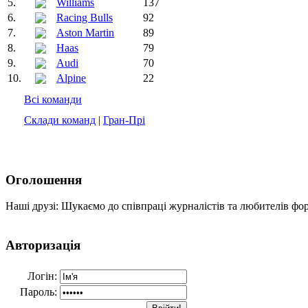
5.
Williams
137
6.
Racing Bulls
92
7.
Aston Martin
89
8.
Haas
79
9.
Audi
70
10.
Alpine
22
Всі команди
Склади команд
|
Гран-Прі
Оголошення
Наші друзі: Шукаємо до співпраці журналістів та любителів фо
Авторизація
Логін:
Пароль: