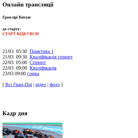
Онлайн трансляції
Гран-прі Китаю
до старту:
СТАРТ ВІДБУВСЯ!
21/03 05:30
Практика 1
21/03 09:30
Кваліфікація спринт
22/03 05:00
Спринт
22/03 09:00
Кваліфікація
23/03 09:00
гонка
[
Всі Гран-Прі
|
відео
|
фото
]
Кадр дня