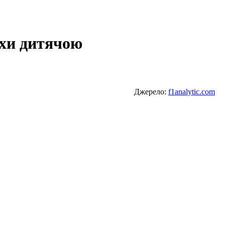
охи дитячою
Джерело:
f1analytic.com