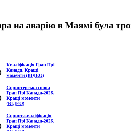
ра на аварію в Маямі була тр
Кваліфікація Гран Прі
Канади. Кращі
моменти (ВІДЕО)
Спринтерська гонка
Гран Прі Канади-2026.
Кращі моменти
(ВІДЕО)
Спринт-кваліфікація
Гран Прі Канади-2026.
Кращі моменти