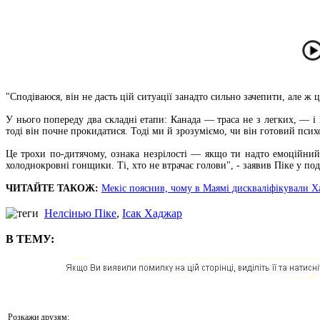
"Сподіваюся, він не дасть цій ситуації занадто сильно зачепити, але ж
У нього попереду два складні етапи: Канада — траса не з легких, — і
тоді він почне прокидатися. Тоді ми й зрозуміємо, чи він готовий псих
Це трохи по-дитячому, ознака незрілості — якщо ти надто емоційний
холоднокровні гонщики. Ті, хто не втрачає голови", - заявив Піке у под
ЧИТАЙТЕ ТАКОЖ:
Мекіс пояснив, чому в Маямі дискваліфікували Ха
Нелсінью Піке
,
Ісак Хаджар
В ТЕМУ:
Розкажи друзям: