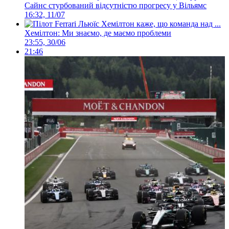
Сайнс стурбований відсутністю прогресу у Вільямс
16:32, 11/07
Хемілтон: Ми знаємо, де маємо проблеми
23:55, 30/06
21:46