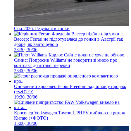
Спа-2026. Результати гонки
Вассер: Ferrari не підготувалася до гонки в Австрії так
добре, як варто було б
23:30, 30/06
Сайнс: Попросив Williams не говорити зі мною про
контракт до літньої перерви
23:00, 30/06
Оновлений кросовер Jetour Freedom надійшов у продаж
(+ФОТО)
19:30, 30/06
Кросовер Volkswagen Tayron L PHEV вийшов на ринок
Китаю (+ФОТО)
15:00, 30/06