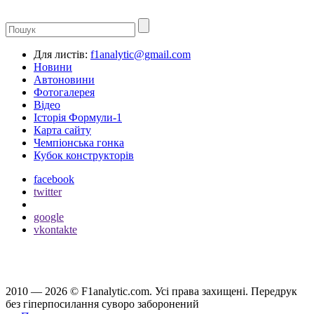
Для листів:
f1analytic@gmail.com
Новини
Автоновини
Фотогалерея
Відео
Історія Формули-1
Карта сайту
Чемпіонська гонка
Кубок конструкторів
facebook
twitter
google
vkontakte
2010 — 2026 ©
F1analytic.com.
Усi права захищенi. Передрук
без гіперпосилання суворо заборонений