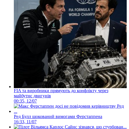
FIA та виробники прямують до конфлікту через
майбутнє двигунів
00:35, 12/07
Ред Булл шокований вимогами Ферстаппена
16:33, 11/07