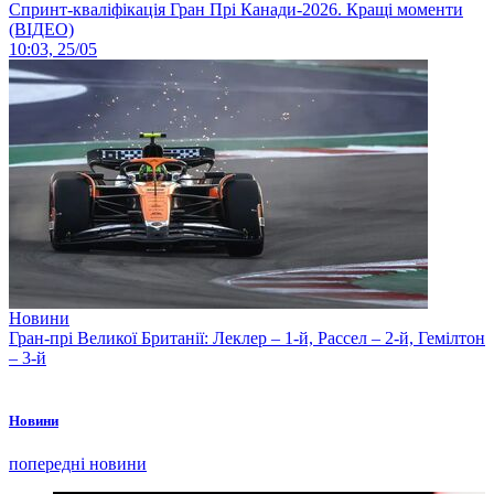
Спринт-кваліфікація Гран Прі Канади-2026. Кращі моменти
(ВІДЕО)
10:03, 25/05
Новини
Гран-прі Великої Британії: Леклер – 1-й, Рассел – 2-й, Гемілтон
– 3-й
Новини
попередні новини