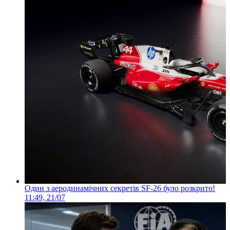
Один з аеродинамічних секретів SF-26 було розкрито!
11:49, 21/07