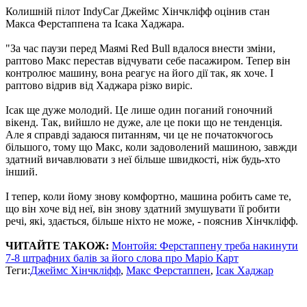
Колишній пілот IndyCar Джеймс Хінчкліфф оцінив стан
Макса Ферстаппена та Ісака Хаджара.
"За час паузи перед Маямі Red Bull вдалося внести зміни,
раптово Макс перестав відчувати себе пасажиром. Тепер він
контролює машину, вона реагує на його дії так, як хоче. І
раптово відрив від Хаджара різко виріс.
Ісак ще дуже молодий. Це лише один поганий гоночний
вікенд. Так, вийшло не дуже, але це поки що не тенденція.
Але я справді задаюся питанням, чи це не початокчогось
більшого, тому що Макс, коли задоволений машиною, завжди
здатний вичавлювати з неї більше швидкості, ніж будь-хто
інший.
І тепер, коли йому знову комфортно, машина робить саме те,
що він хоче від неї, він знову здатний змушувати її робити
речі, які, здається, більше ніхто не може, - пояснив Хінчкліфф.
ЧИТАЙТЕ ТАКОЖ:
Монтойя: Ферстаппену треба накинути
7-8 штрафних балів за його слова про Маріо Карт
Теги:
Джеймс Хінчкліфф
,
Макс Ферстаппен
,
Ісак Хаджар