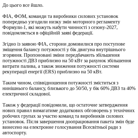
До цього все йшло.
ФІА, ФОМ, команди та виробники силових установок
попередньо узгодили низку змін моторного регламенту
Формули-1, які можуть набути чинності з сезону-2027,
повідомляється в офіційній заяві федерації.
Згідно із заявою ФІА, сторони домовилися про поступове
зміщення балансу потужності у бік двигуна внутрішнього
згоряння. Пропоновані зміни передбачають збільшення
потужності ДВЗ приблизно на 50 кВт за рахунок збільшення
витрати палива, а також зниження потужності системи
рекуперації енергії (ERS) приблизно на 50 кВт.
Таким чином, співвідношення потужності зміститься з
нинішнього балансу, близького до 50/50, у бік 60% ДВЗ та 40%
електричної складової.
Також у федерації повідомили, що остаточне затвердження
нових правил вимагатиме додаткових обговорень у технічних
робочих групах за участю команд та виробників силових
установок. Після завершення доопрацювання пакета змін буде
винесено на електронне голосування Всесвітньої ради з
автоспорту.