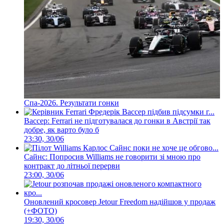
Спа-2026. Результати гонки
Вассер: Ferrari не підготувалася до гонки в Австрії так
добре, як варто було б
23:30, 30/06
Сайнс: Попросив Williams не говорити зі мною про
контракт до літньої перерви
23:00, 30/06
Оновлений кросовер Jetour Freedom надійшов у продаж
(+ФОТО)
19:30, 30/06