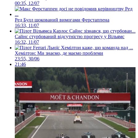
00:35, 12/07
Ред Булл шокований вимогами Ферстаппена
16:33, 11/07
Сайнс стурбований відсутністю прогресу у Вільямс
16:32, 11/07
Хемілтон: Ми знаємо, де маємо проблеми
23:55, 30/06
21:46