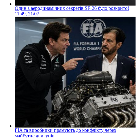
Один з аеродинамічних секретів SF-26 було розкрито!
11:49, 21/07
FIA та виробники прямують до конфлікту через
майбутнє двигунів