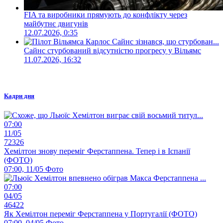
FIA та виробники прямують до конфлікту через
майбутнє двигунів
12.07.2026, 0:35
Сайнс стурбований відсутністю прогресу у Вільямс
11.07.2026, 16:32
Кадри дня
07:00
11/05
72326
Хемілтон знову переміг Ферстаппена. Тепер і в Іспанії
(ФОТО)
07:00, 11/05
Фото
07:00
04/05
46422
Як Хемілтон переміг Ферстаппена у Португалії (ФОТО)
07:00, 04/05
Фото