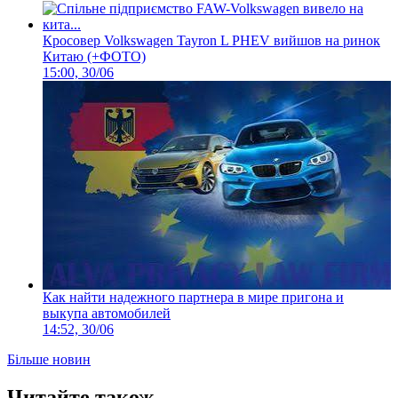
Кросовер Volkswagen Tayron L PHEV вийшов на ринок
Китаю (+ФОТО)
15:00, 30/06
Как найти надежного партнера в мире пригона и
выкупа автомобилей
14:52, 30/06
Більше новин
Читайте також