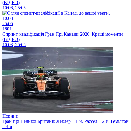
(ВІДЕО)
10:06, 25/05
10:03
25/05
1801
Спринт-кваліфікація Гран Прі Канади-2026. Кращі моменти
(ВІДЕО)
10:03, 25/05
Новини
Гран-прі Великої Британії: Леклер – 1-й, Рассел – 2-й, Гемілтон
– 3-й