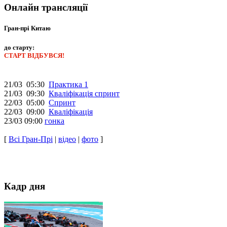
Онлайн трансляції
Гран-прі Китаю
до старту:
СТАРТ ВІДБУВСЯ!
21/03 05:30
Практика 1
21/03 09:30
Кваліфікація спринт
22/03 05:00
Спринт
22/03 09:00
Кваліфікація
23/03 09:00
гонка
[
Всі Гран-Прі
|
відео
|
фото
]
Кадр дня