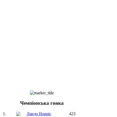
Чемпіонська гонка
1.
Ландо Норріс
423