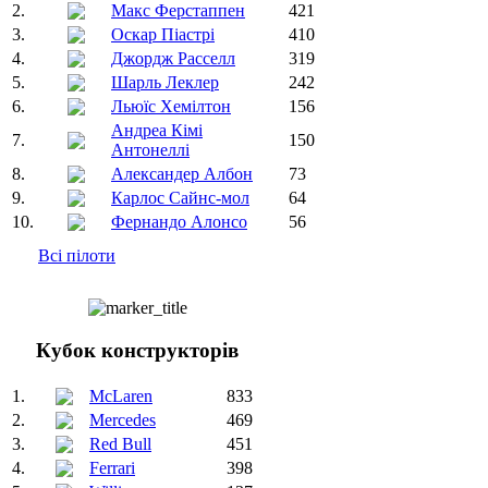
2.
Макс Ферстаппен
421
3.
Оскар Піастрі
410
4.
Джордж Расселл
319
5.
Шарль Леклер
242
6.
Льюїс Хемілтон
156
Андреа Кімі
7.
150
Антонеллі
8.
Александер Албон
73
9.
Карлос Сайнс-мол
64
10.
Фернандо Алонсо
56
Всі пілоти
Кубок конструкторів
1.
McLaren
833
2.
Mercedes
469
3.
Red Bull
451
4.
Ferrari
398