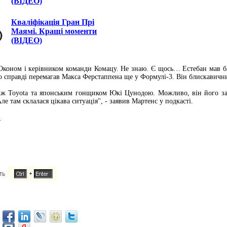
(ВІДЕО)
Кваліфікація Гран Прі
Маямі. Кращі моменти
(ВІДЕО)
Оконом і керівником команди Комацу. Не знаю. Є щось… Естебан мав баг
справді перемагав Макса Ферстаппена ще у Формулі-3. Він блискавичний,
між Toyota та японським гонщиком Юкі Цунодою. Можливо, він його зам
е там склалася цікава ситуація", - заявив Мартенс у подкасті.
1