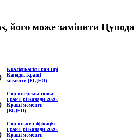
s, його може замінити Цунода
Кваліфікація Гран Прі
Канади. Кращі
моменти (ВІДЕО)
Спринтерська гонка
Гран Прі Канади-2026.
Кращі моменти
(ВІДЕО)
Спринт-кваліфікація
Гран Прі Канади-2026.
Кращі моменти