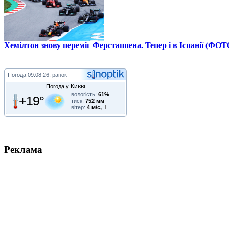
Хемілтон знову переміг Ферстаппена. Тепер і в Іспанії (ФОТ
Погода
09.08.26, ранок
Києві
Погода у
вологість:
61%
+19°
тиск:
752 мм
вітер:
4 м/с,
Реклама