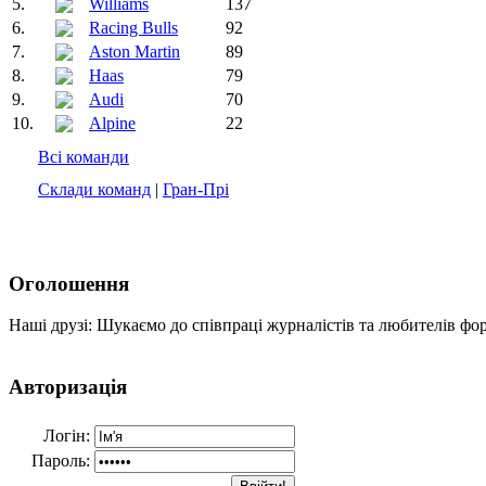
5.
Williams
137
6.
Racing Bulls
92
7.
Aston Martin
89
8.
Haas
79
9.
Audi
70
10.
Alpine
22
Всі команди
Склади команд
|
Гран-Прі
Оголошення
Наші друзі: Шукаємо до співпраці журналістів та любителів фо
Авторизація
Логін:
Пароль: