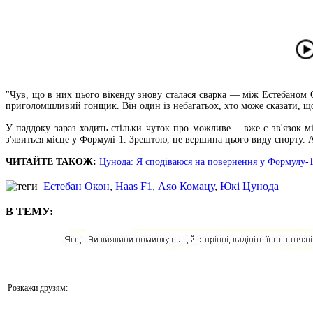
"Чув, що в них цього вікенду знову сталася сварка — між Естебаном 
приголомшливий гонщик. Він один із небагатьох, хто може сказати, що 
У паддоку зараз ходить стільки чуток про можливе… вже є зв'язок 
з'явиться місце у Формулі-1. Зрештою, це вершина цього виду спорту. Ал
ЧИТАЙТЕ ТАКОЖ:
Цунода: Я сподіваюся на повернення у Формулу-
Естебан Окон
,
Haas F1
,
Аяо Комацу
,
Юкі Цунода
В ТЕМУ:
Розкажи друзям: