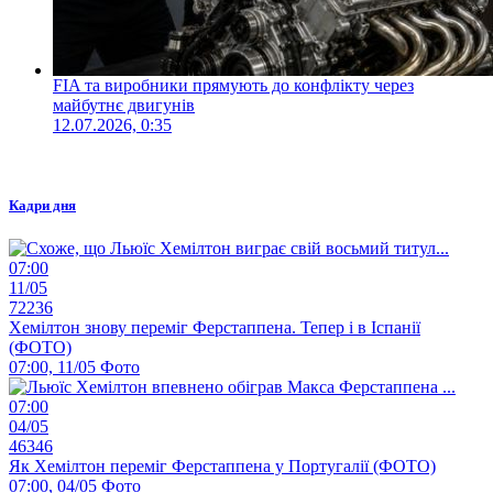
FIA та виробники прямують до конфлікту через
майбутнє двигунів
12.07.2026, 0:35
Кадри дня
07:00
11/05
72236
Хемілтон знову переміг Ферстаппена. Тепер і в Іспанії
(ФОТО)
07:00, 11/05
Фото
07:00
04/05
46346
Як Хемілтон переміг Ферстаппена у Португалії (ФОТО)
07:00, 04/05
Фото