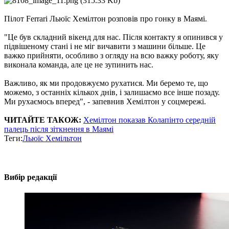
Пілот Ferrari Льюїс Хемілтон розповів про гонку в Маямі.
"Це був складний вікенд для нас. Після контакту я опинився у
підвішеному стані і не міг вичавити з машини більше. Це
важко прийняти, особливо з огляду на всю важку роботу, яку
виконала команда, але це не зупинить нас.
Важливо, як ми продовжуємо рухатися. Ми беремо те, що
можемо, з останніх кількох днів, і залишаємо все інше позаду.
Ми рухаємось вперед", - запевнив Хемілтон у соцмережі.
ЧИТАЙТЕ ТАКОЖ:
Хемілтон показав Колапінто середній
палець після зіткнення в Маямі
Теги:
Льюїс Хемільтон
Вибір редакції