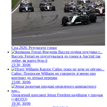
Спа-2026. Результати гонки
Вассер: Ferrari не підготувалася до гонки в Австрії так
добре, як варто було б
23:30, 30/06
Сайнс: Попросив Williams не говорити зі мною про
контракт до літньої перерви
23:00, 30/06
Оновлений кросовер Jetour Freedom надійшов у продаж
(+ФОТО)
19:30, 30/06