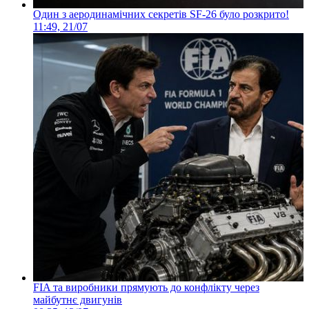
Один з аеродинамічних секретів SF-26 було розкрито!
11:49, 21/07
FIA та виробники прямують до конфлікту через
майбутнє двигунів