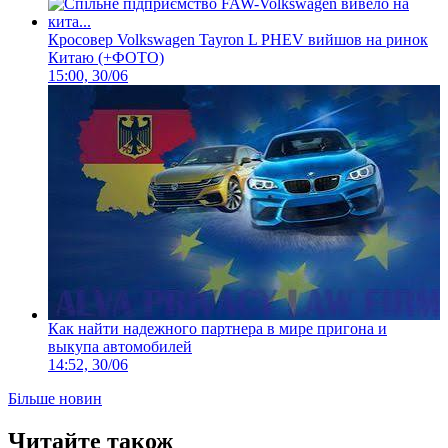
Кросовер Volkswagen Tayron L PHEV вийшов на ринок
Китаю (+ФОТО)
15:00, 30/06
Как найти надежного партнера в мире пригона и
выкупа автомобилей
14:52, 30/06
Більше новин
Читайте також