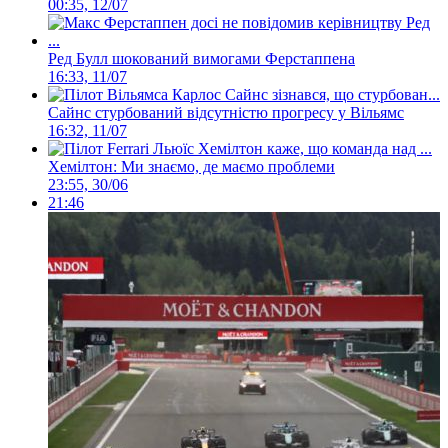
00:35, 12/07
Ред Булл шокований вимогами Ферстаппена
16:33, 11/07
Сайнс стурбований відсутністю прогресу у Вільямс
16:32, 11/07
Хемілтон: Ми знаємо, де маємо проблеми
23:55, 30/06
21:46