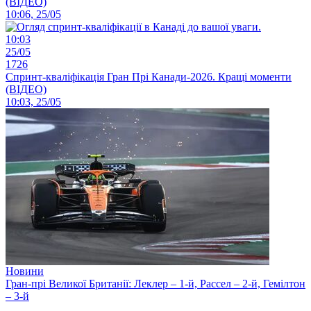
(ВІДЕО)
10:06, 25/05
10:03
25/05
1726
Спринт-кваліфікація Гран Прі Канади-2026. Кращі моменти
(ВІДЕО)
10:03, 25/05
Новини
Гран-прі Великої Британії: Леклер – 1-й, Рассел – 2-й, Гемілтон
– 3-й