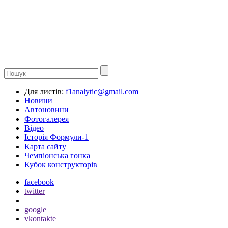
Для листів:
f1analytic@gmail.com
Новини
Автоновини
Фотогалерея
Відео
Історія Формули-1
Карта сайту
Чемпіонська гонка
Кубок конструкторів
facebook
twitter
google
vkontakte