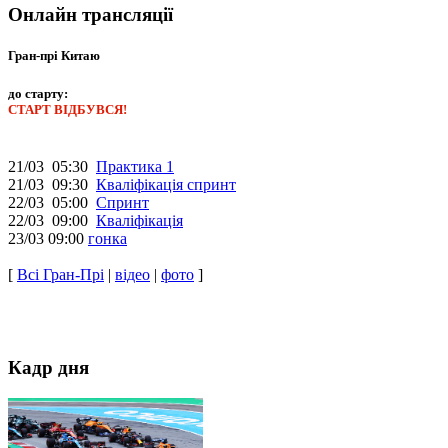
Онлайн трансляції
Гран-прі Китаю
до старту:
СТАРТ ВІДБУВСЯ!
21/03 05:30
Практика 1
21/03 09:30
Кваліфікація спринт
22/03 05:00
Спринт
22/03 09:00
Кваліфікація
23/03 09:00
гонка
[
Всі Гран-Прі
|
відео
|
фото
]
Кадр дня