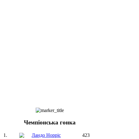
Чемпіонська гонка
1.
Ландо Норріс
423