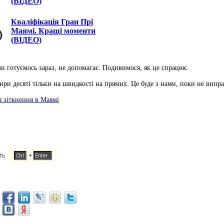
(ВІДЕО)
Кваліфікація Гран Прі
Маямі. Кращі моменти
(ВІДЕО)
ми готуємось зараз, не допомагає. Подивимося, як це спрацює.
ри десяті тільки на швидкості на прямих. Це буде з нами, поки не випра
я зіткнення в Маямі