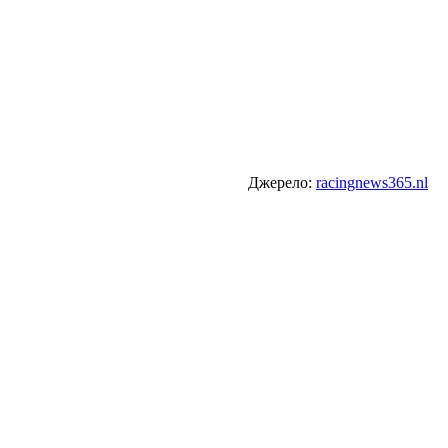
Джерело:
racingnews365.nl