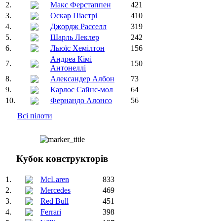
2.
Макс Ферстаппен
421
3.
Оскар Піастрі
410
4.
Джордж Расселл
319
5.
Шарль Леклер
242
6.
Льюїс Хемілтон
156
Андреа Кімі
7.
150
Антонеллі
8.
Александер Албон
73
9.
Карлос Сайнс-мол
64
10.
Фернандо Алонсо
56
Всі пілоти
Кубок конструкторів
1.
McLaren
833
2.
Mercedes
469
3.
Red Bull
451
4.
Ferrari
398