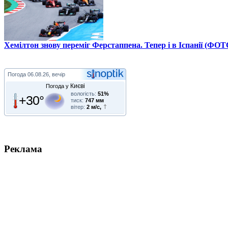
Хемілтон знову переміг Ферстаппена. Тепер і в Іспанії (ФОТ
Погода
06.08.26, вечір
Києві
Погода у
вологість:
51%
+30°
тиск:
747 мм
вітер:
2 м/с,
Реклама