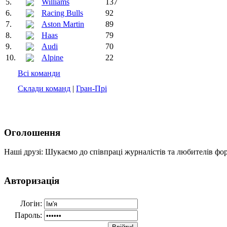
5.
Williams
137
6.
Racing Bulls
92
7.
Aston Martin
89
8.
Haas
79
9.
Audi
70
10.
Alpine
22
Всі команди
Склади команд
|
Гран-Прі
Оголошення
Наші друзі: Шукаємо до співпраці журналістів та любителів фо
Авторизація
Логін:
Пароль: