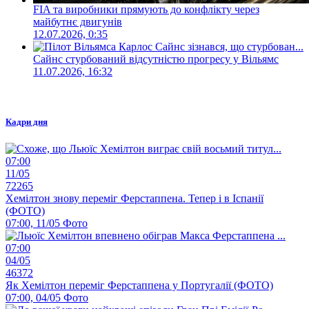
FIA та виробники прямують до конфлікту через
майбутнє двигунів
12.07.2026, 0:35
Сайнс стурбований відсутністю прогресу у Вільямс
11.07.2026, 16:32
Кадри дня
07:00
11/05
72265
Хемілтон знову переміг Ферстаппена. Тепер і в Іспанії
(ФОТО)
07:00, 11/05
Фото
07:00
04/05
46372
Як Хемілтон переміг Ферстаппена у Португалії (ФОТО)
07:00, 04/05
Фото