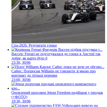
Спа-2026. Результати гонки
Вассер: Ferrari не підготувалася до гонки в Австрії так
добре, як варто було б
23:30, 30/06
Сайнс: Попросив Williams не говорити зі мною про
контракт до літньої перерви
23:00, 30/06
Оновлений кросовер Jetour Freedom надійшов у продаж
(+ФОТО)
19:30, 30/06