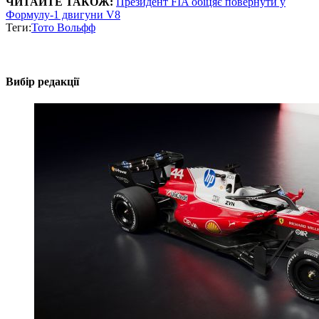
ЧИТАЙТЕ ТАКОЖ:
Президент FIA обіцяє повернути у
Формулу-1 двигуни V8
Теги:
Тото Вольфф
Вибір редакції