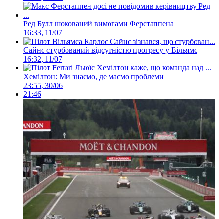
Ред Булл шокований вимогами Ферстаппена
16:33, 11/07
Сайнс стурбований відсутністю прогресу у Вільямс
16:32, 11/07
Хемілтон: Ми знаємо, де маємо проблеми
23:55, 30/06
21:46