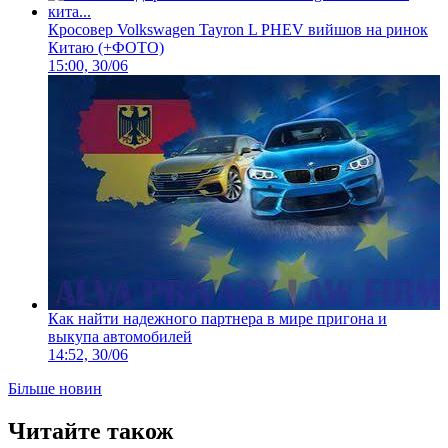
Кросовер Volkswagen Tayron L PHEV вийшов на ринок
Китаю (+ФОТО)
15:00, 30/06
Как найти надежного партнера в мире пригона и
выкупа автомобилей
14:52, 30/06
Більше новин
Читайте також