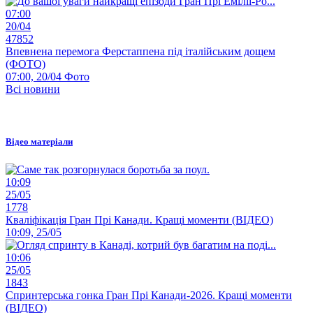
07:00
20/04
47852
Впевнена перемога Ферстаппена під італійським дощем
(ФОТО)
07:00, 20/04
Фото
Всі новини
Відео матеріали
10:09
25/05
1778
Кваліфікація Гран Прі Канади. Кращі моменти (ВІДЕО)
10:09, 25/05
10:06
25/05
1843
Спринтерська гонка Гран Прі Канади-2026. Кращі моменти
(ВІДЕО)