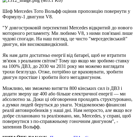
Шеф Mercedes Тото Вольфф оцінив пропозицію повернути у
Формулу-1 двигуни V8.
"У довгостроковій перспективі Mercedes відкритий до нового
моторного регламенту. Ми любимо V8, з ними пов'язані лише
чудові спогади. На наш погляд, це чисто "мерседесівський"
двигун, він високошвидкісний.
Як нам дати достатньо енергії від батареї, щоб не втратити
зв'язок з реальним світом? Тому що якщо ми зробимо ставку
на 100% ДВЗ, до 2030 чи 2031 року ми можемо виглядати
трохи безглуздо. Отже, потрібно це враховувати, зробити
двигун простіше і зробити його мегадвигуном.
Можливо, ми зможемо витягти 800 кінських сил із ДВЗ і
додати зверху ще 400 або більше електричної енергії — ми
абсолютно за. Доки ці обговорення проходять структуровано,
а думки людей беруться до уваги. Усвідомлюємо фінансові
реалії автовиробників у наші дні. Нам непросто, але якщо все
добре сплановано та реалізовано, ми, Mercedes, у справі, щоб
повернутися з по-справжньому гоночним двигуном", -
запевнив Вольфф.