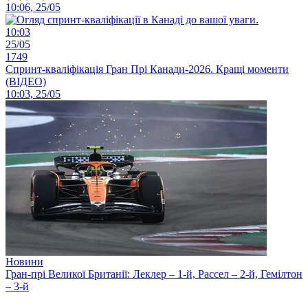
10:06, 25/05
10:03
25/05
1749
Спринт-кваліфікація Гран Прі Канади-2026. Кращі моменти
(ВІДЕО)
10:03, 25/05
Новини
Гран-прі Великої Британії: Леклер – 1-й, Рассел – 2-й, Гемілтон
– 3-й