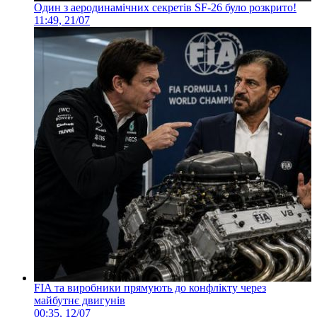
Один з аеродинамічних секретів SF-26 було розкрито!
11:49, 21/07
FIA та виробники прямують до конфлікту через
майбутнє двигунів
00:35, 12/07