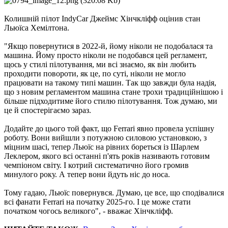
Колишній пілот IndyCar Джеймс Хінчкліфф оцінив стан
Льюїса Хемілтона.
"Якщо повернутися в 2022-й, йому ніколи не подобалася та
машина. Йому просто ніколи не подобався цей регламент,
щось у стилі пілотування, ми всі знаємо, як він любить
проходити повороти, як це, по суті, ніколи не могло
працювати на такому типі машин. Так що завжди була надія,
що з новим регламентом машина стане трохи традиційнішою і
більше підходитиме його стилю пілотування. Тож думаю, ми
це й спостерігаємо зараз.
Додайте до цього той факт, що Ferrari явно провела успішну
роботу. Вони вийшли з потужною силовою установкою, з
міцним шасі, тепер Льюїс на рівних бореться із Шарлем
Леклером, якого всі останні п'ять років називають готовим
чемпіоном світу. І котрий систематично його громив
минулого року. А тепер вони йдуть ніс до носа.
Тому гадаю, Льюїс повернувся. Думаю, це все, що сподівалися
всі фанати Ferrari на початку 2025-го. І це може стати
початком чогось великого", - вважає Хінчкліфф.