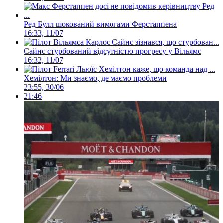
Ред Булл шокований вимогами Ферстаппена
16:33, 11/07
Сайнс стурбований відсутністю прогресу у Вільямс
16:32, 11/07
Хемілтон: Ми знаємо, де маємо проблеми
23:55, 30/06
21:46