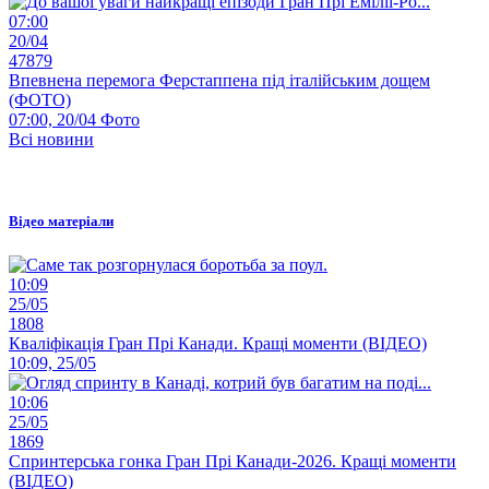
07:00
20/04
47879
Впевнена перемога Ферстаппена під італійським дощем
(ФОТО)
07:00, 20/04
Фото
Всі новини
Відео матеріали
10:09
25/05
1808
Кваліфікація Гран Прі Канади. Кращі моменти (ВІДЕО)
10:09, 25/05
10:06
25/05
1869
Спринтерська гонка Гран Прі Канади-2026. Кращі моменти
(ВІДЕО)