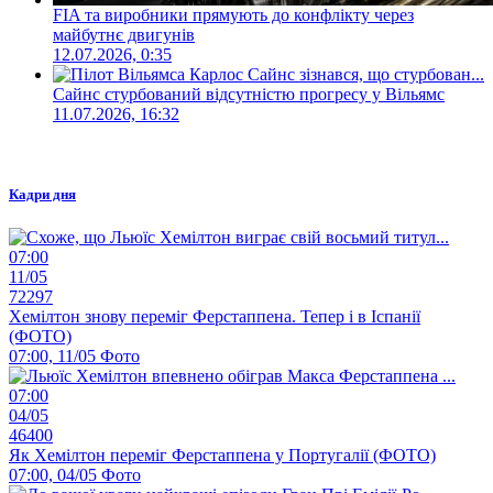
FIA та виробники прямують до конфлікту через
майбутнє двигунів
12.07.2026, 0:35
Сайнс стурбований відсутністю прогресу у Вільямс
11.07.2026, 16:32
Кадри дня
07:00
11/05
72297
Хемілтон знову переміг Ферстаппена. Тепер і в Іспанії
(ФОТО)
07:00, 11/05
Фото
07:00
04/05
46400
Як Хемілтон переміг Ферстаппена у Португалії (ФОТО)
07:00, 04/05
Фото