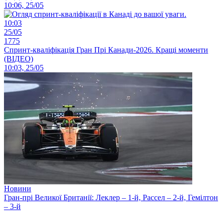
10:06, 25/05
10:03
25/05
1775
Спринт-кваліфікація Гран Прі Канади-2026. Кращі моменти
(ВІДЕО)
10:03, 25/05
Новини
Гран-прі Великої Британії: Леклер – 1-й, Рассел – 2-й, Гемілтон
– 3-й