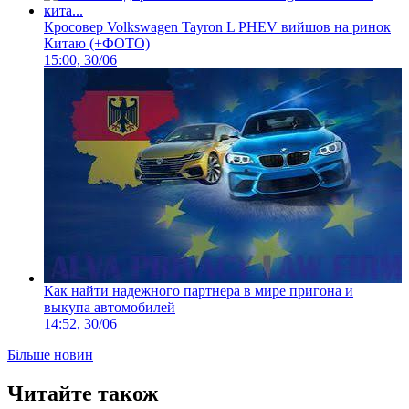
Кросовер Volkswagen Tayron L PHEV вийшов на ринок
Китаю (+ФОТО)
15:00, 30/06
Как найти надежного партнера в мире пригона и
выкупа автомобилей
14:52, 30/06
Більше новин
Читайте також