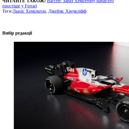
ЧИТАЙТЕ ТАКОЖ:
Вассер: Зараз Хемілтону набагато
простіше у Ferrari
Теги:
Льюїс Хемільтон
,
Джеймс Хінчкліфф
Вибір редакції