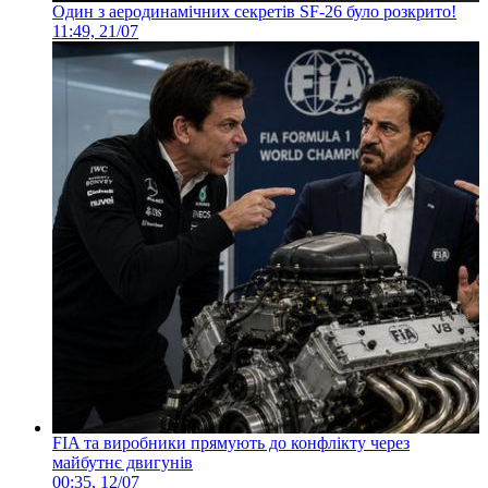
Один з аеродинамічних секретів SF-26 було розкрито!
11:49, 21/07
FIA та виробники прямують до конфлікту через
майбутнє двигунів
00:35, 12/07