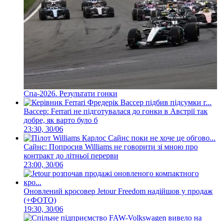
Спа-2026. Результати гонки
Вассер: Ferrari не підготувалася до гонки в Австрії так
добре, як варто було б
23:30, 30/06
Сайнс: Попросив Williams не говорити зі мною про
контракт до літньої перерви
23:00, 30/06
Оновлений кросовер Jetour Freedom надійшов у продаж
(+ФОТО)
19:30, 30/06