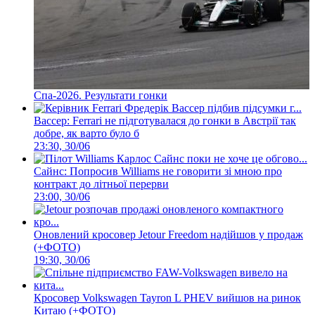
Спа-2026. Результати гонки
Вассер: Ferrari не підготувалася до гонки в Австрії так
добре, як варто було б
23:30, 30/06
Сайнс: Попросив Williams не говорити зі мною про
контракт до літньої перерви
23:00, 30/06
Оновлений кросовер Jetour Freedom надійшов у продаж
(+ФОТО)
19:30, 30/06
Кросовер Volkswagen Tayron L PHEV вийшов на ринок
Китаю (+ФОТО)