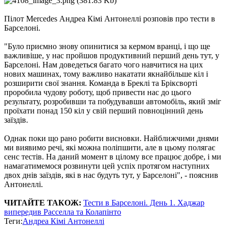
Пілот Mercedes Андреа Кімі Антонеллі розповів про тести в
Барселоні.
"Було приємно знову опинитися за кермом вранці, і що ще
важливіше, у нас пройшов продуктивний перший день тут, у
Барселоні. Нам доведеться багато чого навчитися на цих
нових машинах, тому важливо накатати якнайбільше кіл і
розширити свої знання. Команда в Бреклі та Бріксворті
проробила чудову роботу, щоб привести нас до цього
результату, розробивши та побудувавши автомобіль, який зміг
проїхати понад 150 кіл у свій перший повноцінний день
заїздів.
Однак поки що рано робити висновки. Найближчими днями
ми виявимо речі, які можна поліпшити, але в цьому полягає
сенс тестів. На даний момент в цілому все працює добре, і ми
намагатимемося розвинути цей успіх протягом наступних
двох днів заїздів, які в нас будуть тут, у Барселоні", - пояснив
Антонеллі.
ЧИТАЙТЕ ТАКОЖ:
Тести в Барселоні. День 1. Хаджар
випередив Расселла та Колапінто
Теги:
Андреа Кімі Антонеллі