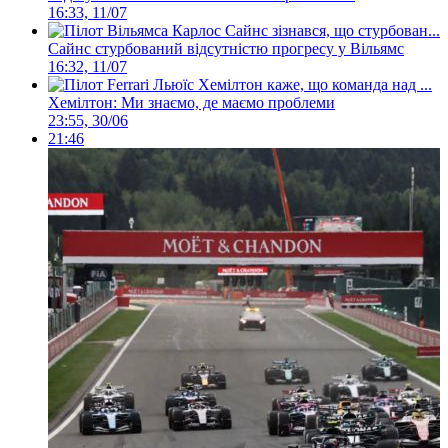
16:33, 11/07
Сайнс стурбований відсутністю прогресу у Вільямс
16:32, 11/07
Хемілтон: Ми знаємо, де маємо проблеми
23:55, 30/06
21:46