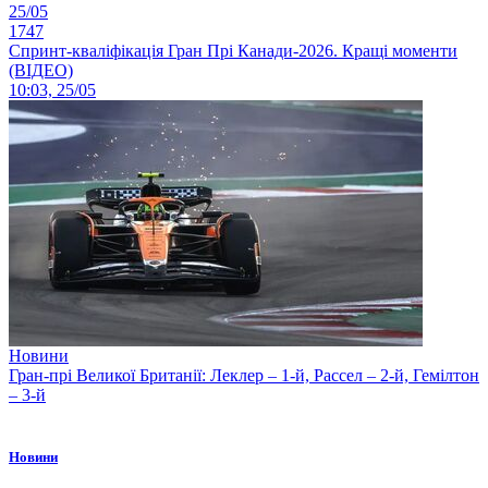
25/05
1747
Спринт-кваліфікація Гран Прі Канади-2026. Кращі моменти
(ВІДЕО)
10:03, 25/05
Новини
Гран-прі Великої Британії: Леклер – 1-й, Рассел – 2-й, Гемілтон
– 3-й
Новини