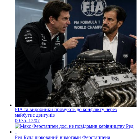
FIA та виробники прямують до конфлікту через
майбутнє двигунів
00:35, 12/07
Ред Булл шокований вимогами Ферстаппена