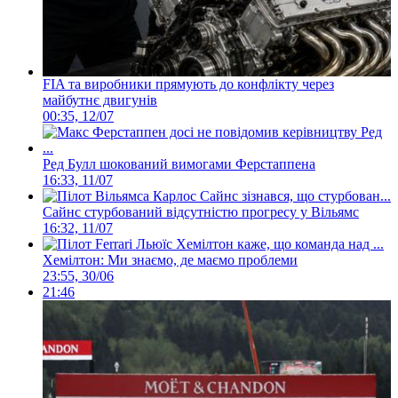
FIA та виробники прямують до конфлікту через
майбутнє двигунів
00:35, 12/07
Ред Булл шокований вимогами Ферстаппена
16:33, 11/07
Сайнс стурбований відсутністю прогресу у Вільямс
16:32, 11/07
Хемілтон: Ми знаємо, де маємо проблеми
23:55, 30/06
21:46