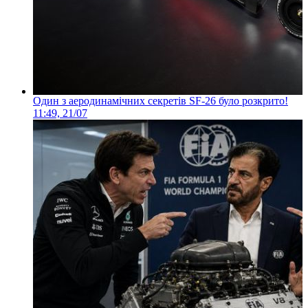
Один з аеродинамічних секретів SF-26 було розкрито!
11:49, 21/07