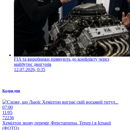
FIA та виробники прямують до конфлікту через
майбутнє двигунів
12.07.2026, 0:35
Кадри дня
07:00
11/05
72236
Хемілтон знову переміг Ферстаппена. Тепер і в Іспанії
(ФОТО)