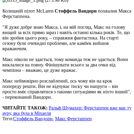
Колишній пілот McLaren
Стоффель Вандорн
похвалив Макса
Ферстаппена.
"Я дуже добре знаю Макса, і, на мій погляд, Макс на голову
вищий за всіх прямо зараз і навіть останні кілька років. Те, що
він зробив цього року, – справжня фантастика. На старті
сезону були очевидні проблеми, але камбек вийшов
вражаючим.
Макс ніколи не здається, тому команда теж не здається. Вони
виклалися на повну. Фінішувати всього за два очки від
чемпіона – вважаю, це дуже вражає.
Макс неймовірно розслаблений, ось чому він на крок
попереду решти. Він не відчуває тиску чи напруги – він
просто вміє справлятися з такими ситуаціями як ніхто інший",
- переконаний Вандорн.
ЧИТАЙТЕ ТАКОЖ:
Ральф Шумахер: Ферстаппен вже має ту
ауру, яка була в Міхаеля
Теги:
Стоффель Вандорн
,
Макс Ферстаппен