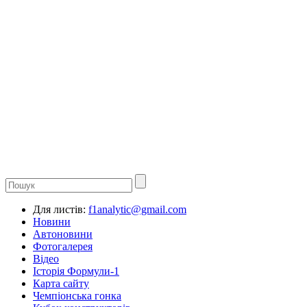
Для листів:
f1analytic@gmail.com
Новини
Автоновини
Фотогалерея
Відео
Історія Формули-1
Карта сайту
Чемпіонська гонка