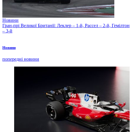
Новини
Гран-прі Великої Британії: Леклер – 1-й, Рассел – 2-й, Гемілтон
– 3-й
Новини
попередні новини