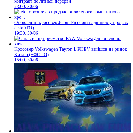
контракт до літньої перерви
23:00, 30/06
Оновлений кросовер Jetour Freedom надійшов у продаж
(+ФОТО)
19:30, 30/06
Кросовер Volkswagen Tayron L PHEV вийшов на ринок
Китаю (+ФОТО)
15:00, 30/06