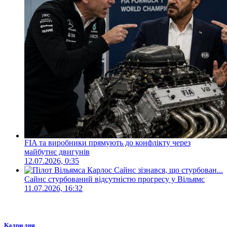
FIA та виробники прямують до конфлікту через
майбутнє двигунів
12.07.2026, 0:35
Сайнс стурбований відсутністю прогресу у Вільямс
11.07.2026, 16:32
Кадри дня