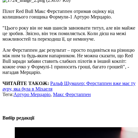
Пілот Red Bull Макс Ферстаппен отримав оцінку від
колишнього гонщика Формули-1 Артуро Мерцаріо.
"Цього року він не мав шансів завоювати титул, але він майже
це зробив. Звісно, ​​він теж помиляється. Коли дієш на межі
можливостей та переходиш її, це неминуче.
Але Ферстаппен дає результат – просто подивіться на різницю
між ним та будь-яким напарником. Не можна сказати, що Red
Bull заради забави ставить слабких пілотів в інший кокпіт:
кожне очко у Формулі-1 приносить гроші, багато грошей", -
нагадав Мерцаріо.
ЧИТАЙТЕ ТАКОЖ:
Ральф Шумахер: Ферстаппен вже має ту
ауру, яка була в Міхаеля
Теги:
Артуро Мерцаріо
,
Макс Ферстаппен
Вибір редакції