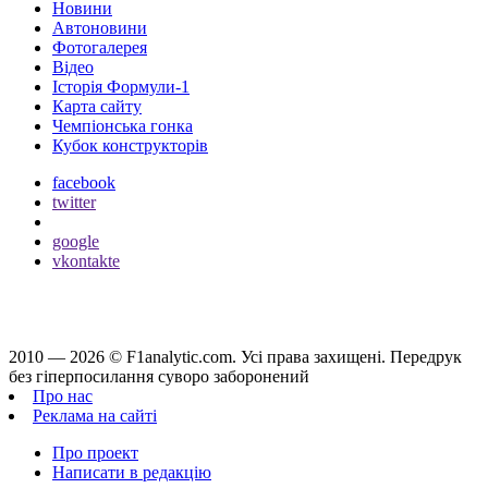
Новини
Автоновини
Фотогалерея
Відео
Історія Формули-1
Карта сайту
Чемпіонська гонка
Кубок конструкторів
facebook
twitter
google
vkontakte
2010 — 2026 ©
F1analytic.com.
Усi права захищенi. Передрук
без гіперпосилання суворо заборонений
Про нас
Реклама на сайті
Про проект
Написати в редакцію