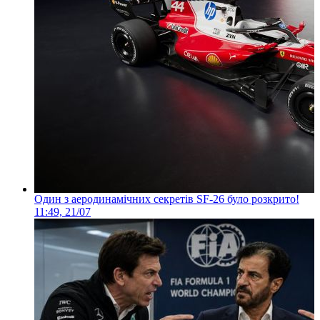
Один з аеродинамічних секретів SF-26 було розкрито!
11:49, 21/07