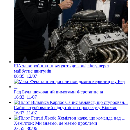
FIA та виробники прямують до конфлікту через
майбутнє двигунів
00:35, 12/07
Ред Булл шокований вимогами Ферстаппена
16:33, 11/07
Сайнс стурбований відсутністю прогресу у Вільямс
16:32, 11/07
Хемілтон: Ми знаємо, де маємо проблеми
23:55, 30/06