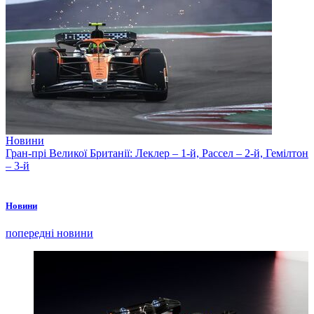
Новини
Гран-прі Великої Британії: Леклер – 1-й, Рассел – 2-й, Гемілтон
– 3-й
Новини
попередні новини