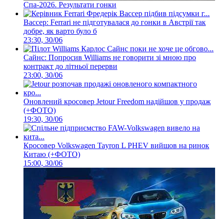
Спа-2026. Результати гонки
Вассер: Ferrari не підготувалася до гонки в Австрії так
добре, як варто було б
23:30, 30/06
Сайнс: Попросив Williams не говорити зі мною про
контракт до літньої перерви
23:00, 30/06
Оновлений кросовер Jetour Freedom надійшов у продаж
(+ФОТО)
19:30, 30/06
Кросовер Volkswagen Tayron L PHEV вийшов на ринок
Китаю (+ФОТО)
15:00, 30/06