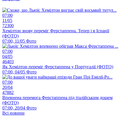
07:00
11/05
72300
Хемілтон знову переміг Ферстаппена. Тепер і в Іспанії
(ФОТО)
07:00, 11/05
Фото
07:00
04/05
46403
Як Хемілтон переміг Ферстаппена у Португалії (ФОТО)
07:00, 04/05
Фото
07:00
20/04
47882
Впевнена перемога Ферстаппена під італійським дощем
(ФОТО)
07:00, 20/04
Фото
Всі новини