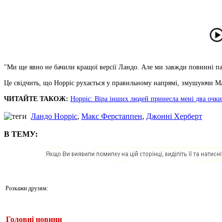
"Ми ще явно не бачили кращої версії Ландо. Але ми завжди повинні пам
Це свідчить, що Норріс рухається у правильному напрямі, змушуючи М
ЧИТАЙТЕ ТАКОЖ:
Норріс: Віра інших людей принесла мені два очки
Ландо Норріс
,
Макс Ферстаппен
,
Джонні Херберт
В ТЕМУ:
Розкажи друзям:
Головні новини