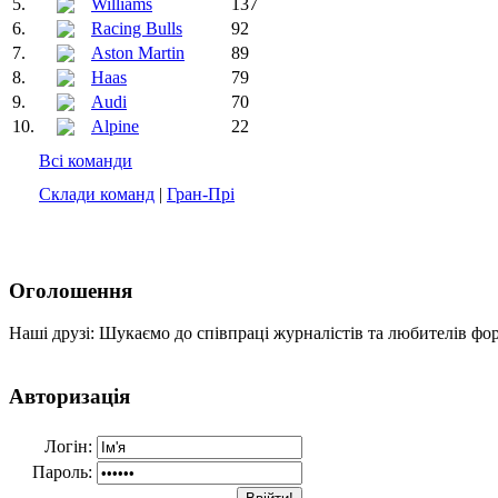
5.
Williams
137
6.
Racing Bulls
92
7.
Aston Martin
89
8.
Haas
79
9.
Audi
70
10.
Alpine
22
Всі команди
Склади команд
|
Гран-Прі
Оголошення
Наші друзі: Шукаємо до співпраці журналістів та любителів фо
Авторизація
Логін:
Пароль: