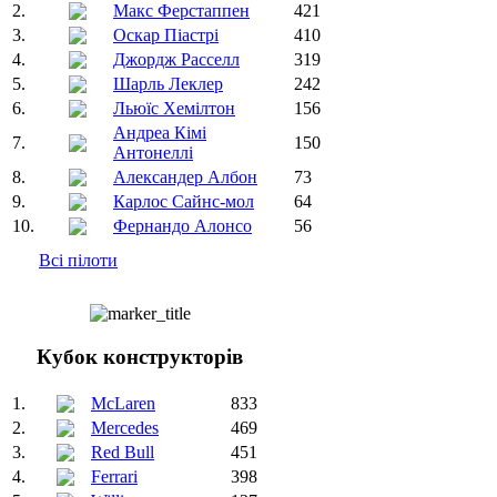
2.
Макс Ферстаппен
421
3.
Оскар Піастрі
410
4.
Джордж Расселл
319
5.
Шарль Леклер
242
6.
Льюїс Хемілтон
156
Андреа Кімі
7.
150
Антонеллі
8.
Александер Албон
73
9.
Карлос Сайнс-мол
64
10.
Фернандо Алонсо
56
Всі пілоти
Кубок конструкторів
1.
McLaren
833
2.
Mercedes
469
3.
Red Bull
451
4.
Ferrari
398