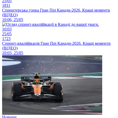
25/05
1811
Спринтерська гонка Гран Прі Канади-2026. Кращі моменти
(ВІДЕО)
10:06, 25/05
10:03
25/05
1723
Спринт-кваліфікація Гран Прі Канади-2026. Кращі моменти
(ВІДЕО)
10:03, 25/05
Новини