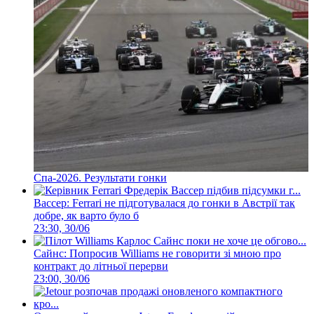
Спа-2026. Результати гонки
Вассер: Ferrari не підготувалася до гонки в Австрії так
добре, як варто було б
23:30, 30/06
Сайнс: Попросив Williams не говорити зі мною про
контракт до літньої перерви
23:00, 30/06