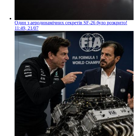
Один з аеродинамічних секретів SF-26 було розкрито!
11:49, 21/07