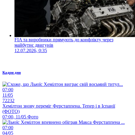
FIA та виробники прямують до конфлікту через
майбутнє двигунів
12.07.2026, 0:35
Кадри дня
07:00
11/05
72232
Хемілтон знову переміг Ферстаппена. Тепер і в Іспанії
(ФОТО)
07:00, 11/05
Фото
07:00
04/05