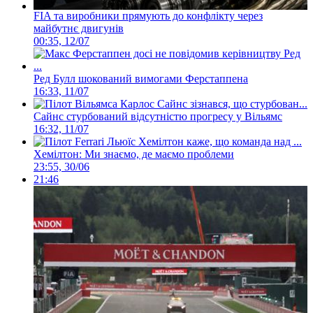
FIA та виробники прямують до конфлікту через
майбутнє двигунів
00:35, 12/07
Ред Булл шокований вимогами Ферстаппена
16:33, 11/07
Сайнс стурбований відсутністю прогресу у Вільямс
16:32, 11/07
Хемілтон: Ми знаємо, де маємо проблеми
23:55, 30/06
21:46