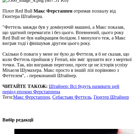
Пілот Red Bull
Макс Ферстаппен
отримав похвалу від
Гюнтера Штайнера.
"Феттель завжди був у домінуючій машині, а Макс показав,
що здатний перемагати і без цього. Впевнений, цього року
Red Bull не був найкращим болідом. І минулого теж, а Макс
виграв тоді і фінішував другим цього року.
Скільки б поваги у мене не було до Феттеля, я б не сказав, що
коли Феттель прийшов у Ferrari, він зміг зрушити все з мертвої
точки. Так, він вигравав перегони, проте це не історія успіху
Міхаеля Шумахера. Макс просто в іншій лізі порівняно з
Феттелем", - переконаний Штайнер.
ЧИТАЙТЕ ТАКОЖ:
Штайнер: Всі будуть називати цей
період епохою Ферстаппена
Теги:
Макс Ферстаппен
,
Себастьян Феттель
,
Гюнтер Штайнер
Вибір редакції