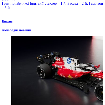
Гран-прі Великої Британії: Леклер – 1-й, Рассел – 2-й, Гемілтон
– 3-й
Новини
попередні новини