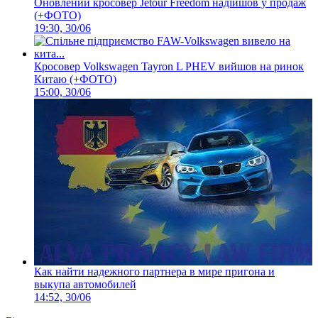
Оновлений кросовер Jetour Freedom надійшов у продаж
(+ФОТО)
19:30, 30/06
Кросовер Volkswagen Tayron L PHEV вийшов на ринок
Китаю (+ФОТО)
15:00, 30/06
Как найти надежного партнера в мире пригона и
выкупа автомобилей
14:52, 30/06