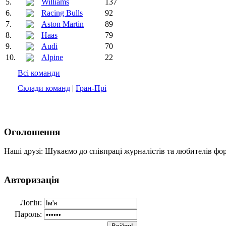
5.
Williams
137
6.
Racing Bulls
92
7.
Aston Martin
89
8.
Haas
79
9.
Audi
70
10.
Alpine
22
Всі команди
Склади команд
|
Гран-Прі
Оголошення
Наші друзі: Шукаємо до співпраці журналістів та любителів фо
Авторизація
Логін:
Пароль: