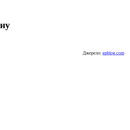
ону
Джерело:
gpblog.com