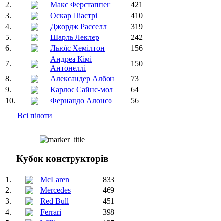
2.
Макс Ферстаппен
421
3.
Оскар Піастрі
410
4.
Джордж Расселл
319
5.
Шарль Леклер
242
6.
Льюїс Хемілтон
156
Андреа Кімі
7.
150
Антонеллі
8.
Александер Албон
73
9.
Карлос Сайнс-мол
64
10.
Фернандо Алонсо
56
Всі пілоти
Кубок конструкторів
1.
McLaren
833
2.
Mercedes
469
3.
Red Bull
451
4.
Ferrari
398