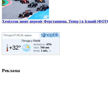
Хемілтон знову переміг Ферстаппена. Тепер і в Іспанії (ФОТ
Погода
07.08.26, вдень
Києві
Погода у
вологість:
47%
+32°
тиск:
746 мм
вітер:
1 м/с,
Реклама