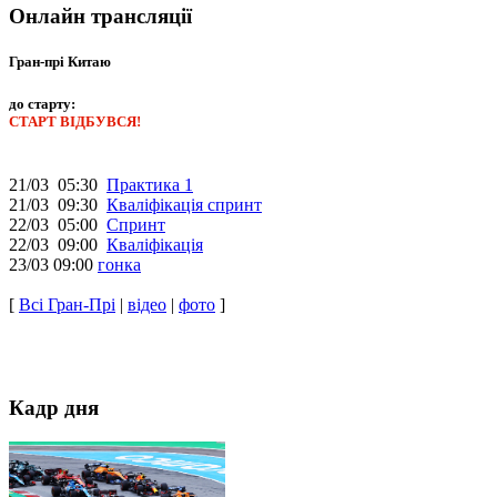
Онлайн трансляції
Гран-прі Китаю
до старту:
СТАРТ ВІДБУВСЯ!
21/03 05:30
Практика 1
21/03 09:30
Кваліфікація спринт
22/03 05:00
Спринт
22/03 09:00
Кваліфікація
23/03 09:00
гонка
[
Всі Гран-Прі
|
відео
|
фото
]
Кадр дня