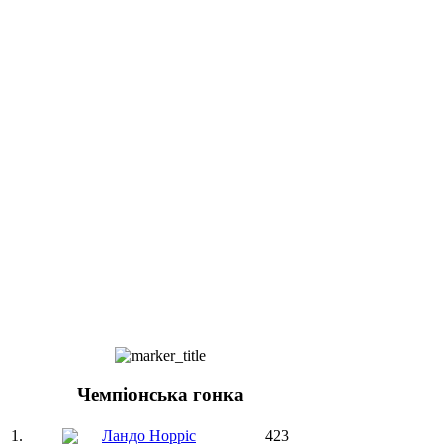
Чемпіонська гонка
1.
Ландо Норріс
423