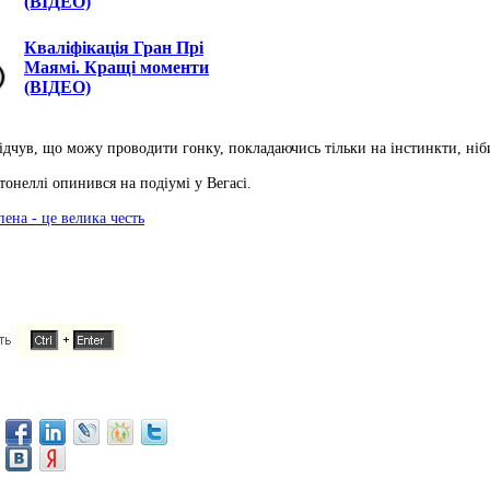
(ВІДЕО)
Кваліфікація Гран Прі
Маямі. Кращі моменти
(ВІДЕО)
дчув, що можу проводити гонку, покладаючись тільки на інстинкти, ніби 
тонеллі опинився на подіумі у Вегасі.
ена - це велика честь