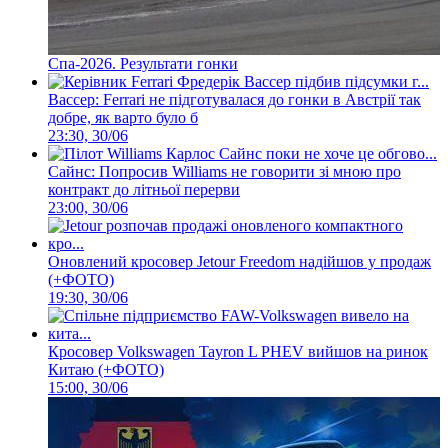
Спа-2026. Результати гонки
Вассер: Ferrari не підготувалася до гонки в Австрії так
добре, як варто було б
23:30, 30/06
Сайнс: Попросив Williams не говорити зі мною про
контракт до літньої перерви
23:00, 30/06
Оновлений кросовер Jetour Freedom надійшов у продаж
(+ФОТО)
19:30, 30/06
Кросовер Volkswagen Tayron L PHEV вийшов на ринок
Китаю (+ФОТО)
15:00, 30/06