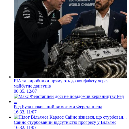
FIA та виробники прямують до конфлікту через
майбутнє двигунів
00:35, 12/07
Ред Булл шокований вимогами Ферстаппена
16:33, 11/07
Сайнс стурбований відсутністю прогресу у Вільямс
16:32, 11/07