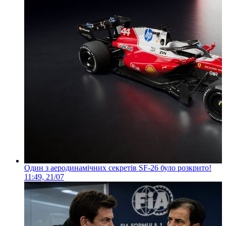
Один з аеродинамічних секретів SF-26 було розкрито!
11:49, 21/07