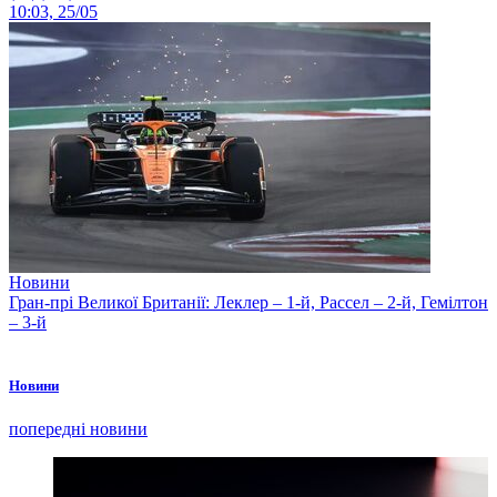
10:03, 25/05
Новини
Гран-прі Великої Британії: Леклер – 1-й, Рассел – 2-й, Гемілтон
– 3-й
Новини
попередні новини