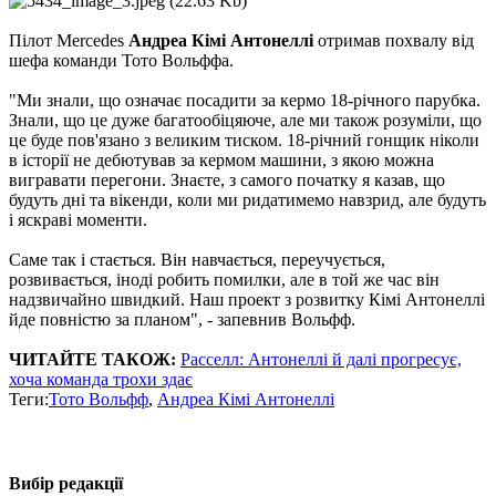
Пілот Mercedes
Андреа Кімі Антонеллі
отримав похвалу від
шефа команди Тото Вольффа.
"Ми знали, що означає посадити за кермо 18-річного парубка.
Знали, що це дуже багатообіцяюче, але ми також розуміли, що
це буде пов'язано з великим тиском. 18-річний гонщик ніколи
в історії не дебютував за кермом машини, з якою можна
вигравати перегони. Знаєте, з самого початку я казав, що
будуть дні та вікенди, коли ми ридатимемо навзрид, але будуть
і яскраві моменти.
Саме так і стається. Він навчається, переучується,
розвивається, іноді робить помилки, але в той же час він
надзвичайно швидкий. Наш проект з розвитку Кімі Антонеллі
йде повністю за планом", - запевнив Вольфф.
ЧИТАЙТЕ ТАКОЖ:
Расселл: Антонеллі й далі прогресує,
хоча команда трохи здає
Теги:
Тото Вольфф
,
Андреа Кімі Антонеллі
Вибір редакції