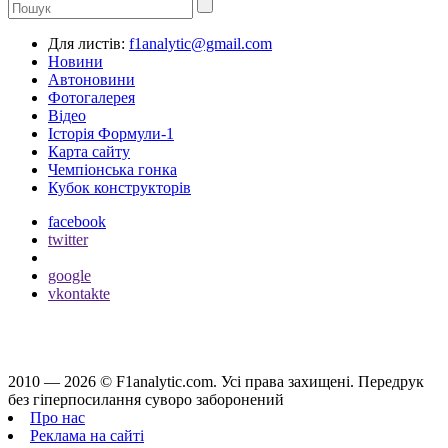
Для листів:
f1analytic@gmail.com
Новини
Автоновини
Фотогалерея
Відео
Історія Формули-1
Карта сайту
Чемпіонська гонка
Кубок конструкторів
facebook
twitter
google
vkontakte
2010 — 2026 ©
F1analytic.com.
Усi права захищенi. Передрук
без гіперпосилання суворо заборонений
Про нас
Реклама на сайті