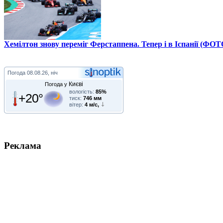
Хемілтон знову переміг Ферстаппена. Тепер і в Іспанії (ФОТ
Погода
08.08.26, ніч
Києві
Погода у
вологість:
85%
+20°
тиск:
746 мм
вітер:
4 м/с,
Реклама