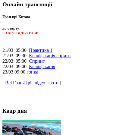
Онлайн трансляції
Гран-прі Китаю
до старту:
СТАРТ ВІДБУВСЯ!
21/03 05:30
Практика 1
21/03 09:30
Кваліфікація спринт
22/03 05:00
Спринт
22/03 09:00
Кваліфікація
23/03 09:00
гонка
[
Всі Гран-Прі
|
відео
|
фото
]
Кадр дня