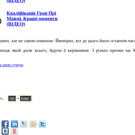
(ВІДЕО)
Кваліфікація Гран Прі
Маямі. Кращі моменти
(ВІДЕО)
шено, але не самою новиною. Ймовірно, все до цього йшло останнім час
опця, який досяг всього, будучи її керівником. З різних причин час Кр
за ним сумую