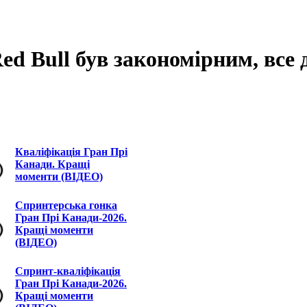
ed Bull був закономірним, все
Кваліфікація Гран Прі
Канади. Кращі
моменти (ВІДЕО)
Спринтерська гонка
Гран Прі Канади-2026.
Кращі моменти
(ВІДЕО)
Спринт-кваліфікація
Гран Прі Канади-2026.
Кращі моменти