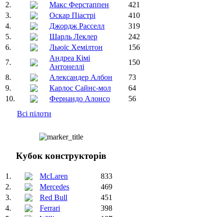
2.
Макс Ферстаппен
421
3.
Оскар Піастрі
410
4.
Джордж Расселл
319
5.
Шарль Леклер
242
6.
Льюїс Хемілтон
156
Андреа Кімі
7.
150
Антонеллі
8.
Александер Албон
73
9.
Карлос Сайнс-мол
64
10.
Фернандо Алонсо
56
Всі пілоти
Кубок конструкторів
1.
McLaren
833
2.
Mercedes
469
3.
Red Bull
451
4.
Ferrari
398