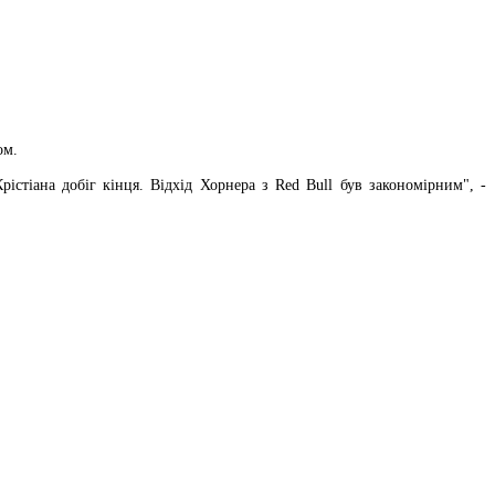
ом.
істіана добіг кінця. Відхід Хорнера з Red Bull був закономірним", -