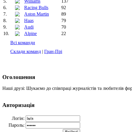
5.
Williams
137
6.
Racing Bulls
92
7.
Aston Martin
89
8.
Haas
79
9.
Audi
70
10.
Alpine
22
Всі команди
Склади команд
|
Гран-Прі
Оголошення
Наші друзі: Шукаємо до співпраці журналістів та любителів фо
Авторизація
Логін:
Пароль: