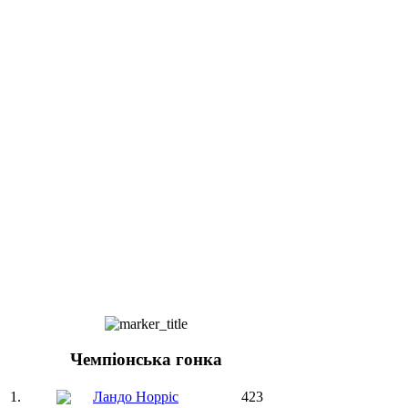
Чемпіонська гонка
1.
Ландо Норріс
423