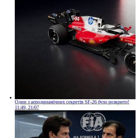
Один з аеродинамічних секретів SF-26 було розкрито!
11:49, 21/07