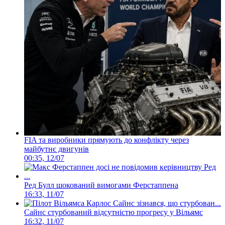
FIA та виробники прямують до конфлікту через
майбутнє двигунів
00:35, 12/07
Ред Булл шокований вимогами Ферстаппена
16:33, 11/07
Сайнс стурбований відсутністю прогресу у Вільямс
16:32, 11/07