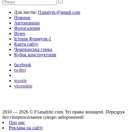
Для листів:
f1analytic@gmail.com
Новини
Автоновини
Фотогалерея
Відео
Історія Формули-1
Карта сайту
Чемпіонська гонка
Кубок конструкторів
facebook
twitter
google
vkontakte
2010 — 2026 ©
F1analytic.com.
Усi права захищенi. Передрук
без гіперпосилання суворо заборонений
Про нас
Реклама на сайті