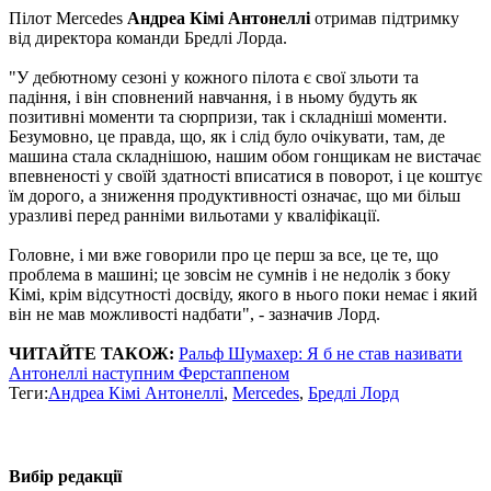
Пілот Mercedes
Андреа Кімі Антонеллі
отримав підтримку
від директора команди Бредлі Лорда.
"У дебютному сезоні у кожного пілота є свої зльоти та
падіння, і він сповнений навчання, і в ньому будуть як
позитивні моменти та сюрпризи, так і складніші моменти.
Безумовно, це правда, що, як і слід було очікувати, там, де
машина стала складнішою, нашим обом гонщикам не вистачає
впевненості у своїй здатності вписатися в поворот, і це коштує
їм дорого, а зниження продуктивності означає, що ми більш
уразливі перед ранніми вильотами у кваліфікації.
Головне, і ми вже говорили про це перш за все, це те, що
проблема в машині; це зовсім не сумнів і не недолік з боку
Кімі, крім відсутності досвіду, якого в нього поки немає і який
він не мав можливості надбати", - зазначив Лорд.
ЧИТАЙТЕ ТАКОЖ:
Ральф Шумахер: Я б не став називати
Антонеллі наступним Ферстаппеном
Теги:
Андреа Кімі Антонеллі
,
Mercedes
,
Бредлі Лорд
Вибір редакції