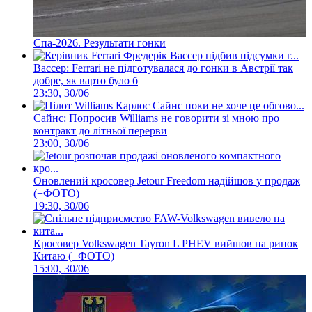
Спа-2026. Результати гонки
Вассер: Ferrari не підготувалася до гонки в Австрії так
добре, як варто було б
23:30, 30/06
Сайнс: Попросив Williams не говорити зі мною про
контракт до літньої перерви
23:00, 30/06
Оновлений кросовер Jetour Freedom надійшов у продаж
(+ФОТО)
19:30, 30/06
Кросовер Volkswagen Tayron L PHEV вийшов на ринок
Китаю (+ФОТО)
15:00, 30/06