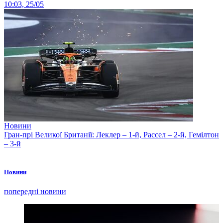
10:03, 25/05
Новини
Гран-прі Великої Британії: Леклер – 1-й, Рассел – 2-й, Гемілтон
– 3-й
Новини
попередні новини