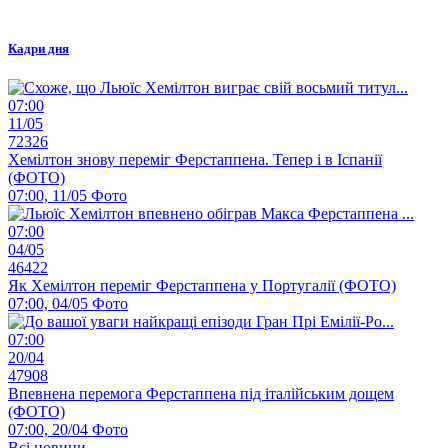
Кадри дня
07:00
11/05
72326
Хемілтон знову переміг Ферстаппена. Тепер і в Іспанії
(ФОТО)
07:00, 11/05
Фото
07:00
04/05
46422
Як Хемілтон переміг Ферстаппена у Португалії (ФОТО)
07:00, 04/05
Фото
07:00
20/04
47908
Впевнена перемога Ферстаппена під італійським дощем
(ФОТО)
07:00, 20/04
Фото
Всі новини